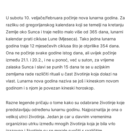
U subotu 10. veljače/februara počinje nova lunarna godina. Za
razliku od gregorijanskog kalendara koji se temelji na kretanju
Zemlje oko Sunca i traje nešto malo više od 365 dana, lunarni
kalendar prati cikluse Lune (Mjeseca). Tako jedna lunarna
godina traje 12 mjesečevih ciklusa što je otprilike 354 dana.
Ona ne počinje svake godine istog dana, ali uvijek počinje
između 21.1. i 20.2., i ne u ponoć, već u suton, za vrijeme
zalaska Sunca i slavi se punih 15 dana te se u azijskim
zemljama rade različiti rituali u čast životinje koja dolazi na
vlast. Lunarna nova godina naziva se još i kineskom novom
godinom i s njom je povezan kineski horoskop.
Razne legende pričaju o tome kako su odabrane životinje koje
predstavljaju određenu lunarnu godinu. Najpoznatija je ona o
velikoj utrci životinja. Jedan je car u davnim vremenima
organizirao utrku između mnogih životinja koja je bila vrlo
izazovna i životinje su se morale suočiti s različitim