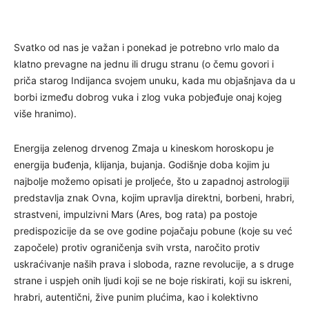
Svatko od nas je važan i ponekad je potrebno vrlo malo da
klatno prevagne na jednu ili drugu stranu (o čemu govori i
priča starog Indijanca svojem unuku, kada mu objašnjava da u
borbi između dobrog vuka i zlog vuka pobjeđuje onaj kojeg
više hranimo).
Energija zelenog drvenog Zmaja u kineskom horoskopu je
energija buđenja, klijanja, bujanja. Godišnje doba kojim ju
najbolje možemo opisati je proljeće, što u zapadnoj astrologiji
predstavlja znak Ovna, kojim upravlja direktni, borbeni, hrabri,
strastveni, impulzivni Mars (Ares, bog rata) pa postoje
predispozicije da se ove godine pojačaju pobune (koje su već
započele) protiv ograničenja svih vrsta, naročito protiv
uskraćivanje naših prava i sloboda, razne revolucije, a s druge
strane i uspjeh onih ljudi koji se ne boje riskirati, koji su iskreni,
hrabri, autentični, žive punim plućima, kao i kolektivno