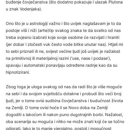
buđenje čovječanstva (što dodatno pokazuje i ulazak Plutona
u znak Vodenjaka).
Ono što je u astrologiji važno i što uvijek naglašavam je to da
postoje viši i niži (arhe)tip svakog znaka te da svatko od nas
treba svjesno izabrati koje svoje osobine će razvijati i hraniti
(jer dobar i zločesti vuk često vode bitke unutar nas). Htjeli mi
to sebi priznati ili ne, svijest većine ljudi još uvijek je nažalost
na primitivnoj ili materijalnoj razini (‘use, nase i podase’),
spavaju i automatski ponavljaju određene radnje kao da su
hipnotizirani.
Zbog toga je uloga svakog od nas da radi što je više moguće
na sebi i da svojom svjetlošću dotakne i probudi što veći broj
ljudi, jer o tome ovisi sudbina čovječanstva i budućnost života
na Zemlji. O tome ovisi hoće li se Novo doba na Zemlji
dogoditi s lakoćom ili nakon puno dugotrajnih borbi. Nažalost,
oba scenarija su moguća i nitko ne može znati koji će se točno
odigrati. Iako je to manje vjerojatno, postoji i mogućnost