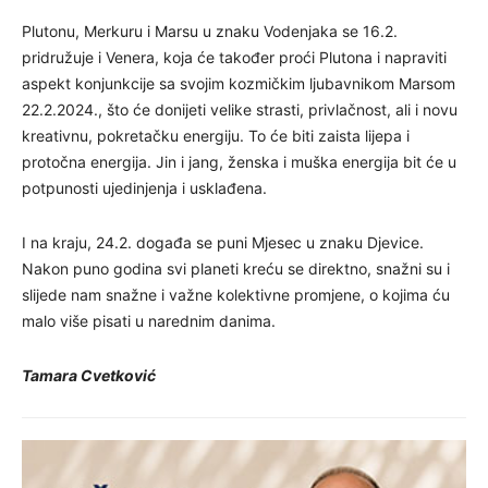
Plutonu, Merkuru i Marsu u znaku Vodenjaka se 16.2.
pridružuje i Venera, koja će također proći Plutona i napraviti
aspekt konjunkcije sa svojim kozmičkim ljubavnikom Marsom
22.2.2024., što će donijeti velike strasti, privlačnost, ali i novu
kreativnu, pokretačku energiju. To će biti zaista lijepa i
protočna energija. Jin i jang, ženska i muška energija bit će u
potpunosti ujedinjenja i usklađena.
I na kraju, 24.2. događa se puni Mjesec u znaku Djevice.
Nakon puno godina svi planeti kreću se direktno, snažni su i
slijede nam snažne i važne kolektivne promjene, o kojima ću
malo više pisati u narednim danima.
Tamara Cvetković