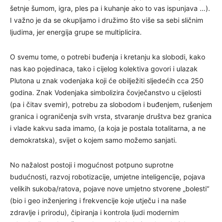
šetnje šumom, igra, ples pa i kuhanje ako to vas ispunjava …).
I važno je da se okupljamo i družimo što više sa sebi sličnim
ljudima, jer energija grupe se multiplicira.
O svemu tome, o potrebi buđenja i kretanju ka slobodi, kako
nas kao pojedinaca, tako i cijelog kolektiva govori i ulazak
Plutona u znak vodenjaka koji će obilježiti sljedećih cca 250
godina. Znak Vodenjaka simbolizira čovječanstvo u cijelosti
(pa i čitav svemir), potrebu za slobodom i buđenjem, rušenjem
granica i ograničenja svih vrsta, stvaranje društva bez granica
i vlade kakvu sada imamo, (a koja je postala totalitarna, a ne
demokratska), svijet o kojem samo možemo sanjati.
No nažalost postoji i mogućnost potpuno suprotne
budućnosti, razvoj robotizacije, umjetne inteligencije, pojava
velikih sukoba/ratova, pojave nove umjetno stvorene „bolesti“
(bio i geo inženjering i frekvencije koje utječu i na naše
zdravlje i prirodu), čipiranja i kontrola ljudi modernim