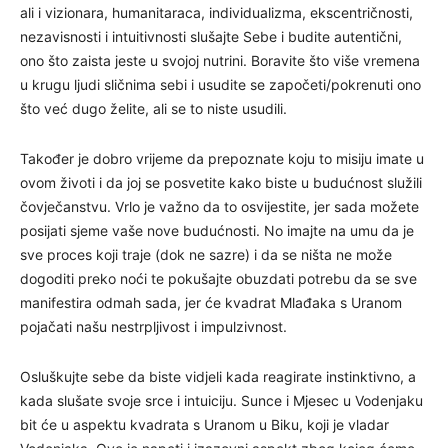
ali i vizionara, humanitaraca, individualizma, ekscentričnosti,
nezavisnosti i intuitivnosti slušajte Sebe i budite autentični,
ono što zaista jeste u svojoj nutrini. Boravite što više vremena
u krugu ljudi sličnima sebi i usudite se započeti/pokrenuti ono
što već dugo želite, ali se to niste usudili.
Također je dobro vrijeme da prepoznate koju to misiju imate u
ovom životi i da joj se posvetite kako biste u budućnost služili
čovječanstvu. Vrlo je važno da to osvijestite, jer sada možete
posijati sjeme vaše nove budućnosti. No imajte na umu da je
sve proces koji traje (dok ne sazre) i da se ništa ne može
dogoditi preko noći te pokušajte obuzdati potrebu da se sve
manifestira odmah sada, jer će kvadrat Mlađaka s Uranom
pojačati našu nestrpljivost i impulzivnost.
Osluškujte sebe da biste vidjeli kada reagirate instinktivno, a
kada slušate svoje srce i intuiciju. Sunce i Mjesec u Vodenjaku
bit će u aspektu kvadrata s Uranom u Biku, koji je vladar