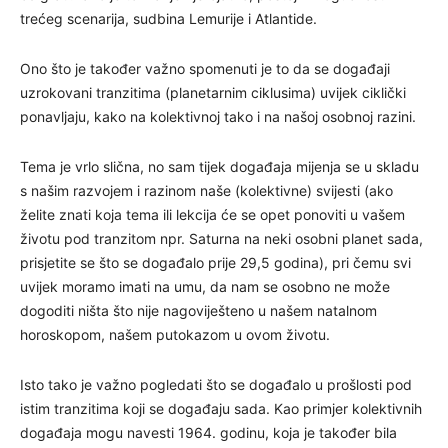
trećeg scenarija, sudbina Lemurije i Atlantide.
Ono što je također važno spomenuti je to da se događaji
uzrokovani tranzitima (planetarnim ciklusima) uvijek ciklički
ponavljaju, kako na kolektivnoj tako i na našoj osobnoj razini.
Tema je vrlo slična, no sam tijek događaja mijenja se u skladu
s našim razvojem i razinom naše (kolektivne) svijesti (ako
želite znati koja tema ili lekcija će se opet ponoviti u vašem
životu pod tranzitom npr. Saturna na neki osobni planet sada,
prisjetite se što se događalo prije 29,5 godina), pri čemu svi
uvijek moramo imati na umu, da nam se osobno ne može
dogoditi ništa što nije nagoviješteno u našem natalnom
horoskopom, našem putokazom u ovom životu.
Isto tako je važno pogledati što se događalo u prošlosti pod
istim tranzitima koji se događaju sada. Kao primjer kolektivnih
događaja mogu navesti 1964. godinu, koja je također bila