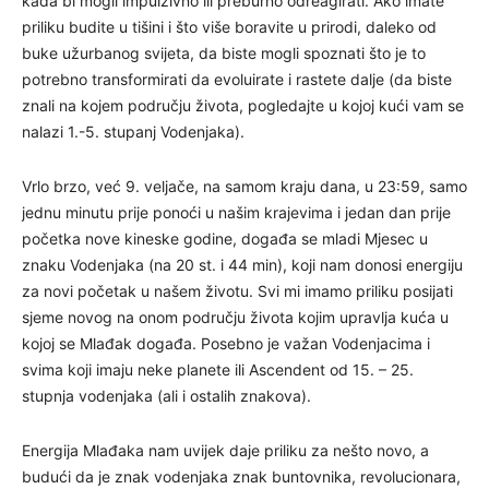
kada bi mogli impulzivno ili preburno odreagirati. Ako imate
priliku budite u tišini i što više boravite u prirodi, daleko od
buke užurbanog svijeta, da biste mogli spoznati što je to
potrebno transformirati da evoluirate i rastete dalje (da biste
znali na kojem području života, pogledajte u kojoj kući vam se
nalazi 1.-5. stupanj Vodenjaka).
Vrlo brzo, već 9. veljače, na samom kraju dana, u 23:59, samo
jednu minutu prije ponoći u našim krajevima i jedan dan prije
početka nove kineske godine, događa se mladi Mjesec u
znaku Vodenjaka (na 20 st. i 44 min), koji nam donosi energiju
za novi početak u našem životu. Svi mi imamo priliku posijati
sjeme novog na onom području života kojim upravlja kuća u
kojoj se Mlađak događa. Posebno je važan Vodenjacima i
svima koji imaju neke planete ili Ascendent od 15. – 25.
stupnja vodenjaka (ali i ostalih znakova).
Energija Mlađaka nam uvijek daje priliku za nešto novo, a
budući da je znak vodenjaka znak buntovnika, revolucionara,