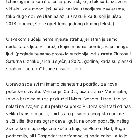
tehnologijama kao što su harpovi i sl., koje tek sada izlaze na
vidjelo i koje mnogi još uvijek nazivaju teorijama zavjerama,
tako dugo dok se Uran nalazi u znaku Bika (u koji je ušao
2018. godine, što je opet tema jednog drugog teksta).
U svakom slučaju nema mjesta strahu, jer strah je samo
nedostatak ljubavi i oružje kojim moćnici porobljavaju mnogo
ljudi (pogledajte samo proteklo razdoblje, od susreta Plutona i
Saturna u znaku jarca u siječnju 2020. godine, kada su planski
strahom „porobili“ tisuće i tisuće ljudi).
Upravo sada svi mi imamo planetarnu podršku za nove
početke u životu. Merkur je, 05.02., ušao u znak Vodenjaka,
(a vrlo brzo će mu se pridružiti i Mars i Venera) i trenutno se
nalazi na svojem putu prelaska preko Plutona koji traži od nas
veliku transformaciju, smrt starog i svega onog što nam ne
služi više, što nas ograničava i guši, na onom području našeg
života kojim upravlja ona kuća u kojoj se Pluton (Had, Boga
podzemlja, ali i Gospodar transformacije) sada nalazi, a to je