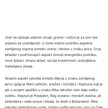
Uran se opisuje udarom struje, groma i važno je za sve nas
svjesno se uzemljavati. U tome imamo podršku aspekta
zemljanog trigona između Urana i Venere u znaku jarca. Ovaj
skladan i podržavajući aspekt donosi energetsku podršku,
nove ljubavi, stvara sklad, razvija kreativnost i poboljšava
materijalno stanje.
Skladni aspekt sekstila između Marsa u znaku zemljanog
jarca (gdje je Mars ushićen, snažan i izdržljiv) i Neptuna koji je
jak u svojem sjedištu u znaku Riba također nam daje veliku
zaštitu. Neptun je Posejdon, Bog oceana i morskih dubina, ali
simbolizira i naše snove i ideale, te dodir s Božanskim. Ribe
također simboliziraju vode, dubinu naših emocija i ono za čime