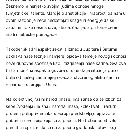
čeznemo, a nerijetko svojim ljudima donose mnoge
(umjetničke) talente. Mars je planet akcije i hrabrosti pa nam u
ovom razdoblje neće nedostajati snage ni energije da se
zauzmemo za naše snove, ideale, čežnje, a pri tome ćemo
imati i nebeske pomagače.
Također skladni aspekt sekstila između Jupitera i Saturna
usidrava naše težnje i namjere, ojačava temelje novog i donosi
nove duhovne spoznaje kao i razrješenja naše karme. Sva ova
tri harmonična aspekta govore o tome da je situacija puno
bolja od našeg unutarnjeg osjećaja stvorenog električnom i
nemirnom energijom Urana.
Na kolektivnoj razini narod (mase) ima šanse da se izbori za
sebe (Vodenjak je znak naroda, masa, kolektiva). Trenutni
protesti poljoprivrednika u Europi predstavljaju upravo te
pobune i revolucije koje su započele. No trebamo biti vrlo
pametni i oprezni da se ne započnu građanski ratovi, koji