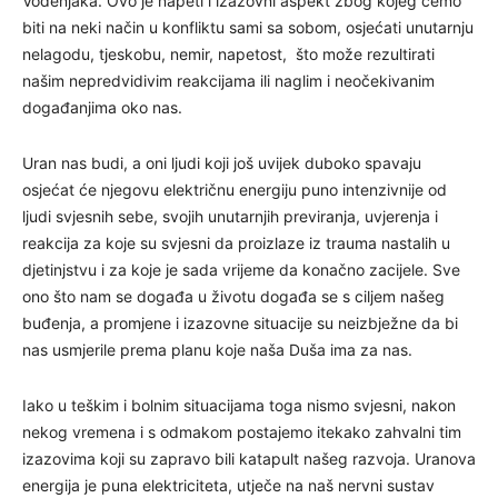
Vodenjaka. Ovo je napeti i izazovni aspekt zbog kojeg ćemo
biti na neki način u konfliktu sami sa sobom, osjećati unutarnju
nelagodu, tjeskobu, nemir, napetost, što može rezultirati
našim nepredvidivim reakcijama ili naglim i neočekivanim
događanjima oko nas.
Uran nas budi, a oni ljudi koji još uvijek duboko spavaju
osjećat će njegovu električnu energiju puno intenzivnije od
ljudi svjesnih sebe, svojih unutarnjih previranja, uvjerenja i
reakcija za koje su svjesni da proizlaze iz trauma nastalih u
djetinjstvu i za koje je sada vrijeme da konačno zacijele. Sve
ono što nam se događa u životu događa se s ciljem našeg
buđenja, a promjene i izazovne situacije su neizbježne da bi
nas usmjerile prema planu koje naša Duša ima za nas.
Iako u teškim i bolnim situacijama toga nismo svjesni, nakon
nekog vremena i s odmakom postajemo itekako zahvalni tim
izazovima koji su zapravo bili katapult našeg razvoja. Uranova
energija je puna elektriciteta, utječe na naš nervni sustav