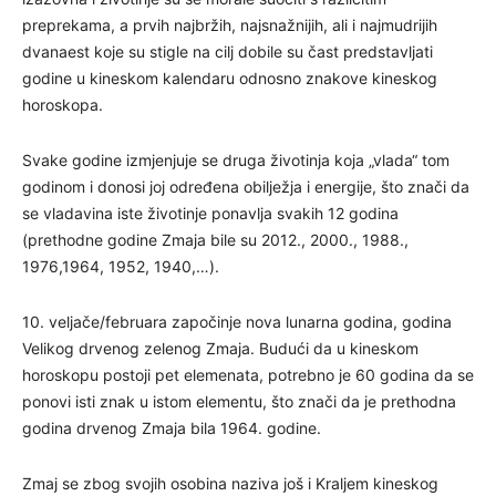
preprekama, a prvih najbržih, najsnažnijih, ali i najmudrijih
dvanaest koje su stigle na cilj dobile su čast predstavljati
godine u kineskom kalendaru odnosno znakove kineskog
horoskopa.
Svake godine izmjenjuje se druga životinja koja „vlada“ tom
godinom i donosi joj određena obilježja i energije, što znači da
se vladavina iste životinje ponavlja svakih 12 godina
(prethodne godine Zmaja bile su 2012., 2000., 1988.,
1976,1964, 1952, 1940,…).
10. veljače/februara započinje nova lunarna godina, godina
Velikog drvenog zelenog Zmaja. Budući da u kineskom
horoskopu postoji pet elemenata, potrebno je 60 godina da se
ponovi isti znak u istom elementu, što znači da je prethodna
godina drvenog Zmaja bila 1964. godine.
Zmaj se zbog svojih osobina naziva još i Kraljem kineskog