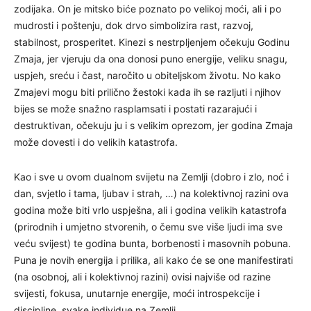
zodijaka. On je mitsko biće poznato po velikoj moći, ali i po
mudrosti i poštenju, dok drvo simbolizira rast, razvoj,
stabilnost, prosperitet. Kinezi s nestrpljenjem očekuju Godinu
Zmaja, jer vjeruju da ona donosi puno energije, veliku snagu,
uspjeh, sreću i čast, naročito u obiteljskom životu. No kako
Zmajevi mogu biti prilično žestoki kada ih se razljuti i njihov
bijes se može snažno rasplamsati i postati razarajući i
destruktivan, očekuju ju i s velikim oprezom, jer godina Zmaja
može dovesti i do velikih katastrofa.
Kao i sve u ovom dualnom svijetu na Zemlji (dobro i zlo, noć i
dan, svjetlo i tama, ljubav i strah, …) na kolektivnoj razini ova
godina može biti vrlo uspješna, ali i godina velikih katastrofa
(prirodnih i umjetno stvorenih, o čemu sve više ljudi ima sve
veću svijest) te godina bunta, borbenosti i masovnih pobuna.
Puna je novih energija i prilika, ali kako će se one manifestirati
(na osobnoj, ali i kolektivnoj razini) ovisi najviše od razine
svijesti, fokusa, unutarnje energije, moći introspekcije i
discipline svake individue na Zemlji.