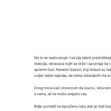
Na to se nadovezuje i razvija talent predviđanja
reakcija, obrazaca kojih se drže i spoznaja da vi
spremni čuti. Naredni izazovi, koji dolaze su tež
uvijek slaže najbolje, da nema ostavljenih ma k
Onog trena kad Univerzum da izazov, istovreme
s vama, ali ne može umjesto vas.
Bolje uzvratiti na ispruženu ruku dok je mali iz