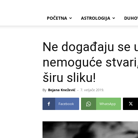
POČETNA
ASTROLOGIJA
DUHO
Ne događaju se u
nemoguće stvari,
širu sliku!
By
Bojana Knežević
-
7. veljače 2019.
Facebook
WhatsApp