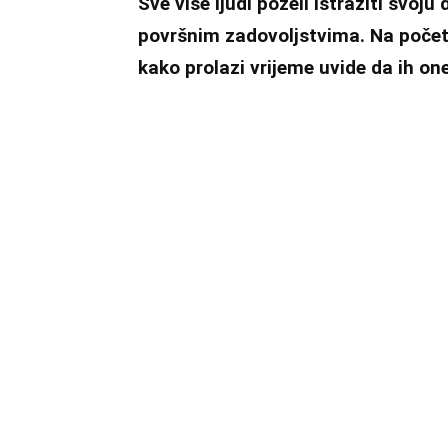
Sve više ljudi poželi istražiti svoj
površnim zadovoljstvima. Na početk
kako prolazi vrijeme uvide da ih one