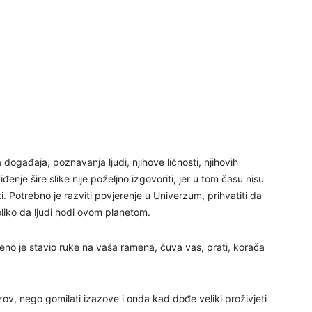
25
26
 događaja, poznavanja ljudi, njihove ličnosti, njihovih
đenje šire slike nije poželjno izgovoriti, jer u tom času nisu
27
i. Potrebno je razviti povjerenje u Univerzum, prihvatiti da
oliko da ljudi hodi ovom planetom.
29
no je stavio ruke na vaša ramena, čuva vas, prati, korača
azov, nego gomilati izazove i onda kad dođe veliki proživjeti