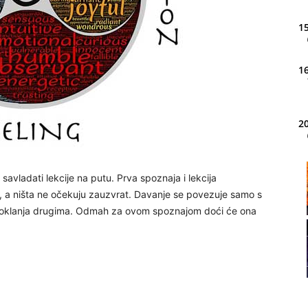
15
16
20
21
savladati lekcije na putu. Prva spoznaja i lekcija
, a ništa ne očekuju zauzvrat. Davanje se povezuje samo s
 poklanja drugima. Odmah za ovom spoznajom doći će ona
22
23
24