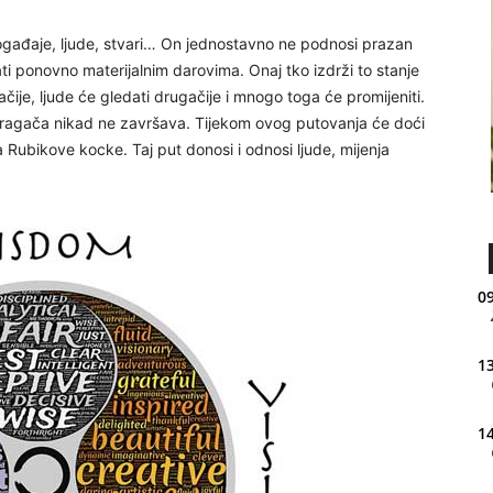
događaje, ljude, stvari… On jednostavno ne podnosi prazan
rati ponovno materijalnim darovima. Onaj tko izdrži to stanje
gačije, ljude će gledati drugačije i mnogo toga će promijeniti.
 tragača nikad ne završava. Tijekom ovog putovanja će doći
 Rubikove kocke. Taj put donosi i odnosi ljude, mijenja
09
13
14