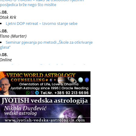
posljedica brže nego što mislite
.08.
Otok Krk
Ljetni DOP retreat – Izvorno stanje sebe
.08.
Tisno (Murter)
Seminar pjevanja po metodi „Škole za otkrivanje
glasa“
.08.
Online
Radionica: Pomagači iz drugih dimenzija Online –
otvoreno za sve
.08.
Zagreb+Online
Osnovni ThetaHealing® tečaj, Zagreb i Online
.08.
Pula
Access BARS®, otpusti stres
.08.
Pula
Access Energetski Facelift®
.08.