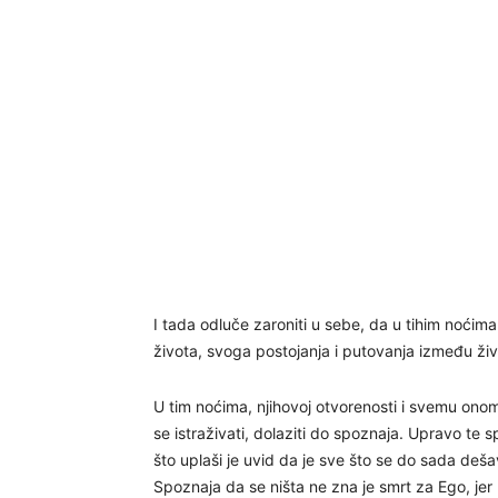
I tada odluče zaroniti u sebe, da u tihim noćima 
života, svoga postojanja i putovanja između živo
U tim noćima, njihovoj otvorenosti i svemu onom
se istraživati, dolaziti do spoznaja. Upravo te s
što uplaši je uvid da je sve što se do sada deša
Spoznaja da se ništa ne zna je smrt za Ego, jer n