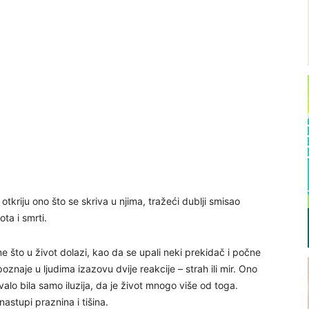
otkriju ono što se skriva u njima, tražeći dublji smisao
ta i smrti.
e što u život dolazi, kao da se upali neki prekidač i počne
poznaje u ljudima izazovu dvije reakcije – strah ili mir. Ono
valo bila samo iluzija, da je život mnogo više od toga.
astupi praznina i tišina.