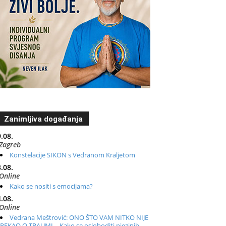
Zanimljiva događanja
.08.
Zagreb
Konstelacije SIKON s Vedranom Kraljetom
.08.
Online
Kako se nositi s emocijama?
.08.
Online
Vedrana Meštrović: ONO ŠTO VAM NITKO NIJE
REKAO O TRAUMI – Kako se osloboditi njezinih