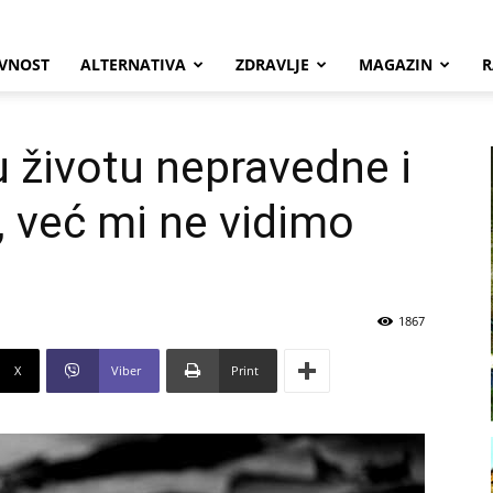
VNOST
ALTERNATIVA
ZDRAVLJE
MAGAZIN
R
 životu nepravedne i
 već mi ne vidimo
1867
X
Viber
Print