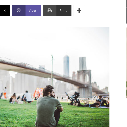
X
Viber
Print