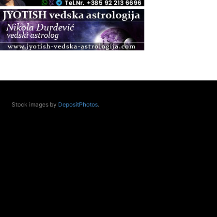
.08.
Zagreb+Online
Osnovni ThetaHealing® tečaj, Zagreb i Online
.08.
Pula
Access BARS®, otpusti stres
.08.
Pula
Access Energetski Facelift®
.08.
Stock images by
DepositPhotos
.
Zagreb
Pjesma srca / Zagreb
Online
Tečaj Višeg Vodstva, razvijanja intuicije i Akaša
zapisa
.08.
Online
Postanite Nositelj Vibracije Nove Zemlje
.08.
Visoko
Alemka Dauskardt – Jednodnevna radionica
sistemskih konstelacija