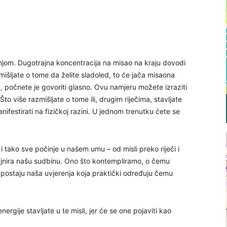
njom. Dugotrajna koncentracija na misao na kraju dovodi
zmišljate o tome da želite sladoled, to će jača misaona
 počnete je govoriti glasno. Ovu namjeru možete izraziti
to više razmišljate o tome ili, drugim riječima, stavljate
nifestirati na fizičkoj razini. U jednom trenutku ćete se
 i tako sve počinje u našem umu – od misli preko riječi i
zajnira našu sudbinu. Ono što kontempliramo, o čemu
 postaju naša uvjerenja koja praktički određuju čemu
nergije stavljate u te misli, jer će se one pojaviti kao