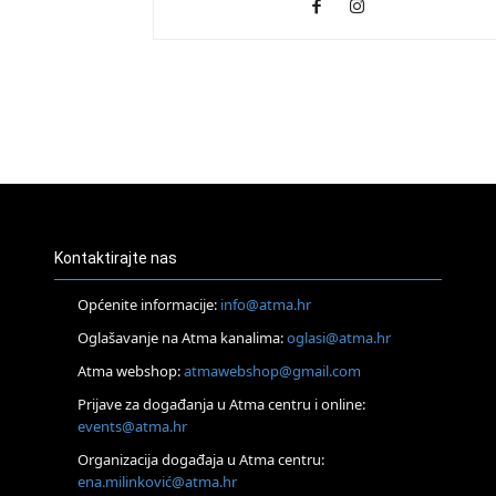
Kontaktirajte nas
Općenite informacije:
info@atma.hr
Oglašavanje na Atma kanalima:
oglasi@atma.hr
Atma webshop:
atmawebshop@gmail.com
Prijave za događanja u Atma centru i online:
events@atma.hr
Organizacija događaja u Atma centru:
ena.milinković@atma.hr