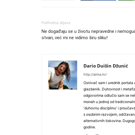
Prethodna objava
Ne događaju se u životu nepravedne i nemogu
stvari, već mi ne vidimo širu sliku!
Dario Duišin Džunić
http://atma.hr/
Osnivač sam i urednik portala 
glazbenik. Duhovnost i metafiz
odgovorima odlučio sam se neko
monah u jednoj od tradicionaln
'duhovnu disciplinu' i proučav
s osobnim razvojem, održavan
alternativnih tiskovina. Dugog
godine.