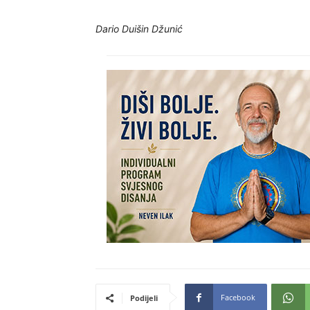
Dario Duišin Džunić
Facebook
Podijeli