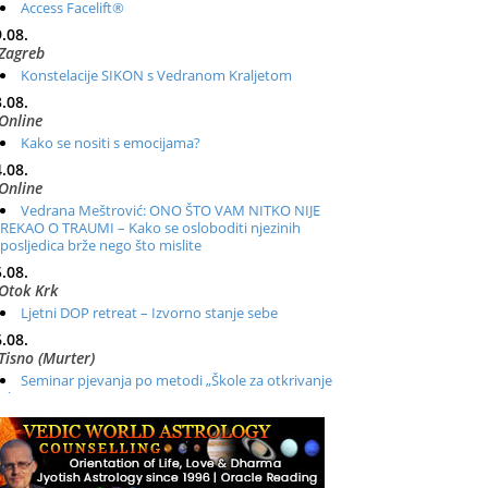
Access Facelift®
.08.
Zagreb
Konstelacije SIKON s Vedranom Kraljetom
.08.
Online
Kako se nositi s emocijama?
.08.
Online
Vedrana Meštrović: ONO ŠTO VAM NITKO NIJE
REKAO O TRAUMI – Kako se osloboditi njezinih
posljedica brže nego što mislite
.08.
Otok Krk
Ljetni DOP retreat – Izvorno stanje sebe
.08.
Tisno (Murter)
Seminar pjevanja po metodi „Škole za otkrivanje
glasa“
.08.
Online
Radionica: Pomagači iz drugih dimenzija Online –
otvoreno za sve