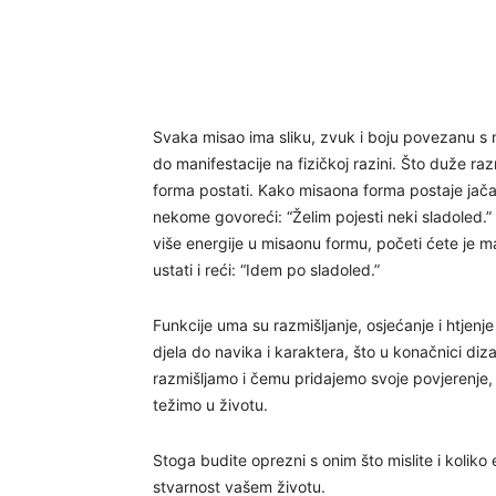
Svaka misao ima sliku, zvuk i boju povezanu s 
do manifestacije na fizičkoj razini. Što duže ra
forma postati. Kako misaona forma postaje jača,
nekome govoreći: “Želim pojesti neki sladoled.” Š
više energije u misaonu formu, početi ćete je ma
ustati i reći: “Idem po sladoled.”
Funkcije uma su razmišljanje, osjećanje i htjenje
djela do navika i karaktera, što u konačnici di
razmišljamo i čemu pridajemo svoje povjerenje,
težimo u životu.
Stoga budite oprezni s onim što mislite i koliko e
stvarnost vašem životu.