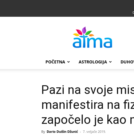
Atma
POČETNA
ASTROLOGIJA
DUHO
Pazi na svoje mis
manifestira na f
započelo je kao
By
Dario Duišin Džunić
-
7. veljače 2019.