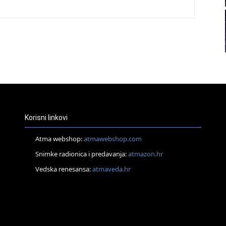
21
22
23
24
Korisni linkovi
Atma webshop:
atmawebshop.com
Snimke radionica i predavanja:
atmazon.hr
26
Vedska renesansa:
atmaveda.hr
27