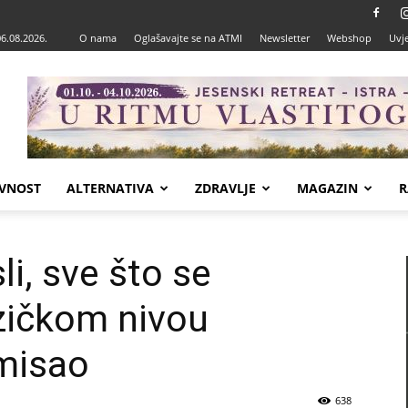
06.08.2026.
O nama
Oglašavajte se na ATMI
Newsletter
Webshop
Uvje
VNOST
ALTERNATIVA
ZDRAVLJE
MAGAZIN
R
li, sve što se
izičkom nivou
 misao
638