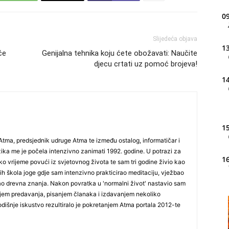
09
Slijedeća objava
13
će
Genijalna tehnika koju ćete obožavati: Naučite
djecu crtati uz pomoć brojeva!
14
15
Atma, predsjednik udruge Atma te između ostalog, informatičar i
ika me je počela intenzivno zanimati 1992. godine. U potrazi za
16
 vrijeme povući iz svjetovnog života te sam tri godine živio kao
ih škola joge gdje sam intenzivno prakticirao meditaciju, vježbao
ao drevna znanja. Nakon povratka u 'normalni život' nastavio sam
jem predavanja, pisanjem članaka i izdavanjem nekoliko
20
odišnje iskustvo rezultiralo je pokretanjem Atma portala 2012-te