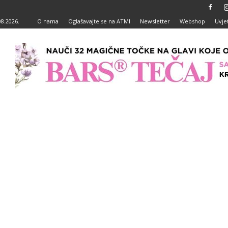
08.2026.
O nama
Oglašavajte se na ATMI
Newsletter
Webshop
Uvjet