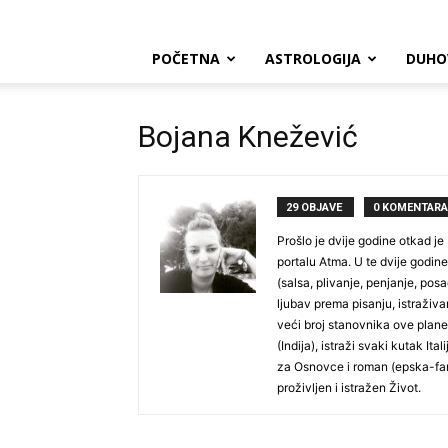
POČETNA
ASTROLOGIJA
DUHO
Bojana Knežević
29 OBJAVE
0 KOMENTARA
Prošlo je dvije godine otkad je
portalu Atma. U te dvije godine
(salsa, plivanje, penjanje, posao
ljubav prema pisanju, istraživa
veći broj stanovnika ove planet
(Indija), istraži svaki kutak It
za Osnovce i roman (epska-fan
proživljen i istražen Život.