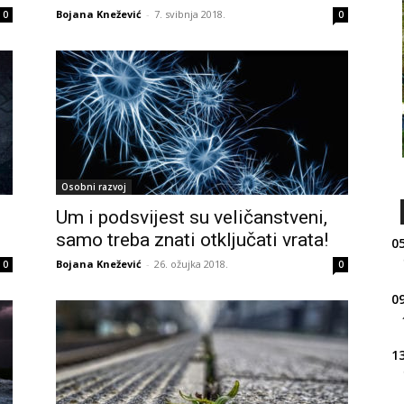
Bojana Knežević
-
7. svibnja 2018.
0
0
Osobni razvoj
Um i podsvijest su veličanstveni,
samo treba znati otključati vrata!
05
Bojana Knežević
-
26. ožujka 2018.
0
0
09
13