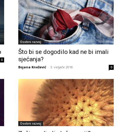
24
Osobni razvoj
o
Što bi se dogodilo kad ne bi imali
26
sjećanja?
0
Bojana Knežević
-
3. veljače 2018.
0
27
29
Osobni razvoj
30