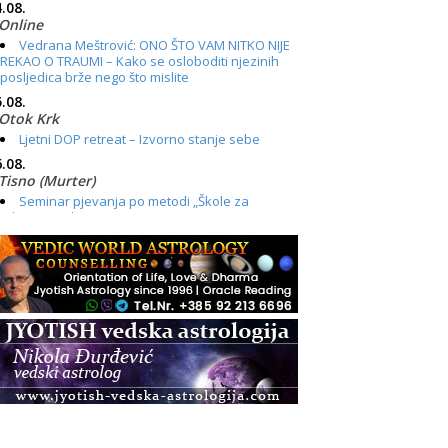
.08.
Online
Vedrana Meštrović: ONO ŠTO VAM NITKO NIJE
REKAO O TRAUMI – Kako se osloboditi njezinih
posljedica brže nego što mislite
.08.
Otok Krk
Ljetni DOP retreat – Izvorno stanje sebe
.08.
Tisno (Murter)
Seminar pjevanja po metodi „Škole za
otkrivanje glasa“
.08.
Online
Radionica: Pomagači iz drugih dimenzija Online
– otvoreno za sve
.08.
Zagreb+Online
Osnovni ThetaHealing® tečaj, Zagreb i Online
.08.
Pula
Access BARS®, otpusti stres
.08.