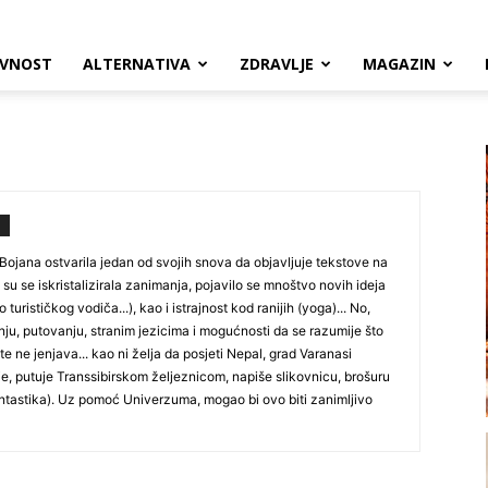
VNOST
ALTERNATIVA
ZDRAVLJE
MAGAZIN
 Bojana ostvarila jedan od svojih snova da objavljuje tekstove na
 su se iskristalizirala zanimanja, pojavilo se mnoštvo novih ideja
 turističkog vodiča...), kao i istrajnost kod ranijih (yoga)... No,
nju, putovanju, stranim jezicima i mogućnosti da se razumije što
e ne jenjava... kao ni želja da posjeti Nepal, grad Varanasi
alije, putuje Transsibirskom željeznicom, napiše slikovnicu, brošuru
tastika). Uz pomoć Univerzuma, mogao bi ovo biti zanimljivo