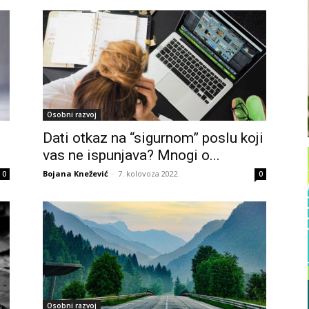
Osobni razvoj
Dati otkaz na “sigurnom” poslu koji
vas ne ispunjava? Mnogi o...
Bojana Knežević
-
7. kolovoza 2022.
0
0
Osobni razvoj