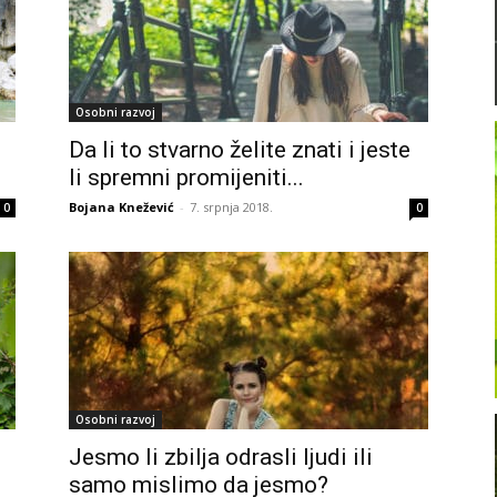
Osobni razvoj
Da li to stvarno želite znati i jeste
li spremni promijeniti...
Bojana Knežević
-
7. srpnja 2018.
0
0
Osobni razvoj
Jesmo li zbilja odrasli ljudi ili
samo mislimo da jesmo?