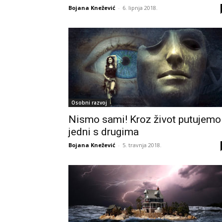
Bojana Knežević
-
6. lipnja 2018.
Osobni razvoj
Nismo sami! Kroz život putujemo
jedni s drugima
Bojana Knežević
-
5. travnja 2018.