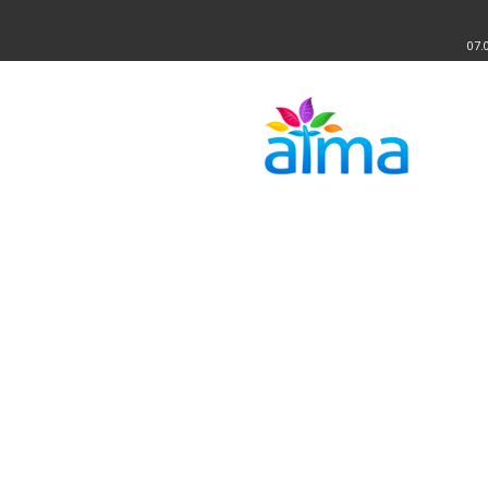
07.
Atma