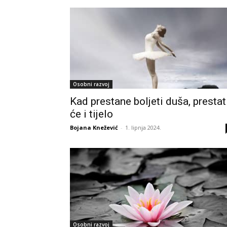
Osobni razvoj
Kad prestane boljeti duša, prestat
će i tijelo
Bojana Knežević
-
1. lipnja 2024.
Osobni razvoj