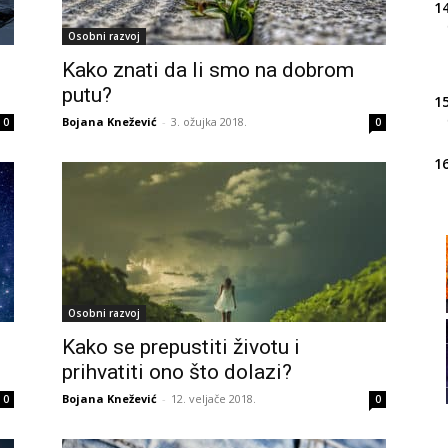
14
Osobni razvoj
Kako znati da li smo na dobrom
putu?
15
Bojana Knežević
-
3. ožujka 2018.
0
0
16
20
Osobni razvoj
21
Kako se prepustiti životu i
prihvatiti ono što dolazi?
22
Bojana Knežević
-
12. veljače 2018.
0
0
23