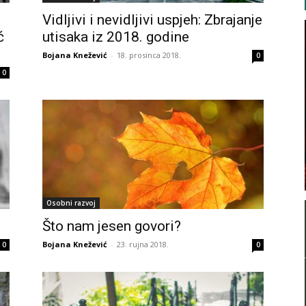
Vidljivi i nevidljivi uspjeh: Zbrajanje
ć
utisaka iz 2018. godine
Bojana Knežević
-
18. prosinca 2018.
0
0
Osobni razvoj
Što nam jesen govori?
Bojana Knežević
-
23. rujna 2018.
0
0