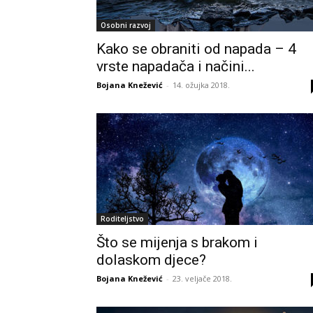
Osobni razvoj
Kako se obraniti od napada – 4
vrste napadača i načini...
Bojana Knežević
-
14. ožujka 2018.
Roditeljstvo
Što se mijenja s brakom i
dolaskom djece?
Bojana Knežević
-
23. veljače 2018.