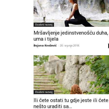
Osobni razvoj
Mršavljenje jedinstvenošću duha,
uma i tijela
Bojana Knežević
-
20. srpnja 2018.
Osobni razvoj
Ili ćete ostati tu gdje jeste ili ćete
nešto uraditi sa...