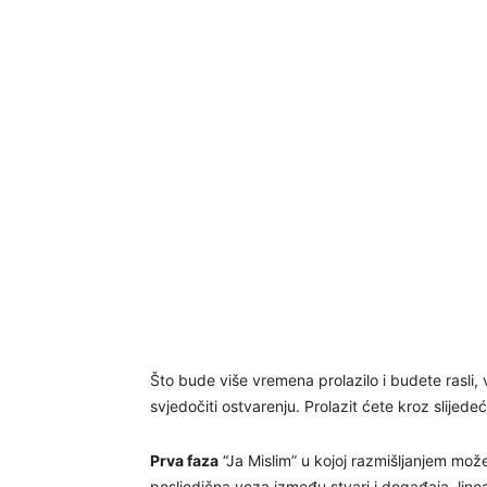
Što bude više vremena prolazilo i budete rasli, 
svjedočiti ostvarenju. Prolazit ćete kroz slijed
Prva faza
“Ja Mislim” u kojoj razmišljanjem mo
posljedična veza između stvari i događaja, linear