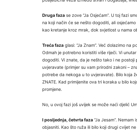
Druga faza
se zove “Ja Osjećam”. U toj fazi sm
na koji način će se nešto dogoditi, ali osjećamo 
kao kretanje kroz mrak, dok svjetlost u nama o
Treća faza
glasi: “Ja Znam”. Već dolazimo na pol
Odmah je potrebno koristiti više riječi. Vi unu
dogoditi. Vi znate, da je nešto tako i ne postoj
uvjeravate (primjer su vam prirodni zakoni – zn
potrebe da nekoga u to uvjeravate). Bilo koja ž
ZNATE. Kad primijenite ova tri koraka u bilo koj
promjene.
No, u ovoj fazi još uvijek se može naći djelić Um
I posljednja, četvrta faza
“Ja Jesam”. Nemam is
objasniti. Kao što ruža ili bilo koji drugi cvije