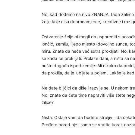
No, kad dođemo na nivo ZNANJA, tada želimo s
želje koje nisu dobronamjerne, kreativne i razig
Ostvarenje želje bi mogli da usporediti s posađ
lončić, zemlju, lijepo mjesto (dovoljno sunca, top
miru. Znate da neće već sutra proklijati. No, kako
se kada će proklijati. Prolaze dani, a ništa se
nešto događa ispod zemlje. Ali nikako da proklija.
da proklija, da je ‘ubijate u pojam’. Lakše je kad
Ne date biljčici da diše i razvije se. U nekom
No, znate da ćete time napraviti više štete nego 
žilice?
Ništa. Ostaje vam da budete strpljivi i da čekat
Prođete pored nje i samo se vratite korak nazad. I