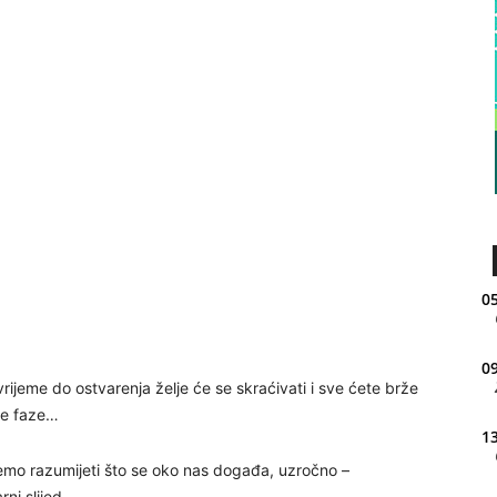
05
09
vrijeme do ostvarenja želje će se skraćivati i sve ćete brže
eće faze…
13
žemo razumijeti što se oko nas događa, uzročno –
ni slijed.