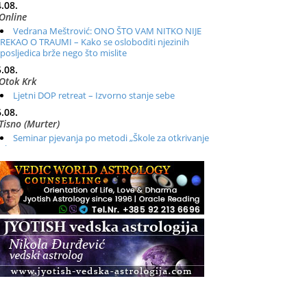
.08.
Online
Vedrana Meštrović: ONO ŠTO VAM NITKO NIJE
REKAO O TRAUMI – Kako se osloboditi njezinih
posljedica brže nego što mislite
.08.
Otok Krk
Ljetni DOP retreat – Izvorno stanje sebe
.08.
Tisno (Murter)
Seminar pjevanja po metodi „Škole za otkrivanje
glasa“
.08.
Online
Radionica: Pomagači iz drugih dimenzija Online –
otvoreno za sve
.08.
Zagreb+Online
Osnovni ThetaHealing® tečaj, Zagreb i Online
.08.
Pula
Access BARS®, otpusti stres
.08.