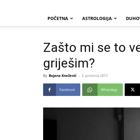
POČETNA
ASTROLOGIJA
DUHO
Zašto mi se to ve
griješim?
By
Bojana Knežević
-
2. prosinca 2017.
Facebook
WhatsApp