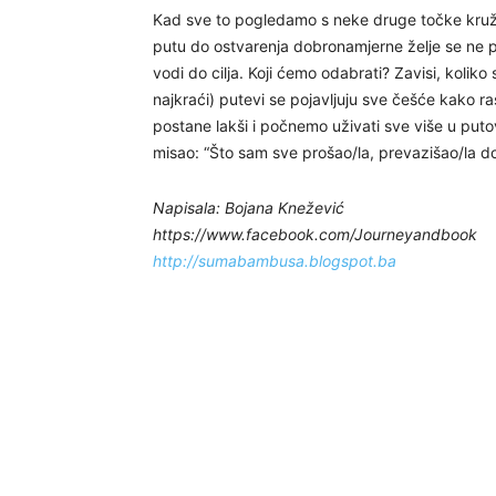
Kad sve to pogledamo s neke druge točke kružn
putu do ostvarenja dobronamjerne želje se ne pr
vodi do cilja. Koji ćemo odabrati? Zavisi, koliko 
najkraći) putevi se pojavljuju sve češće kako 
postane lakši i počnemo uživati sve više u put
misao: “Što sam sve prošao/la, prevazišao/la d
Napisala: Bojana Knežević
https://www.facebook.com/Journeyandbook
http://sumabambusa.blogspot.ba