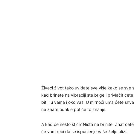
Živeći život tako uviđate sve više kako se sve
kad brinete na vibraciji ste brige i privlačit ćet
biti i u vama i oko vas. U mirnoći uma ćete shvati
ne znate odakle potiče to znanje.
A kad će nešto stići? Ništa ne brinite. Znat ćete,
će vam reći da se ispunjenje vaše želje bliži.