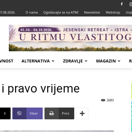
07.08.2026.
O nama
Oglašavajte se na ATMI
Newsletter
Webshop
Uvje
VNOST
ALTERNATIVA
ZDRAVLJE
MAGAZIN
R
 i pravo vrijeme
2683
X
Viber
Print