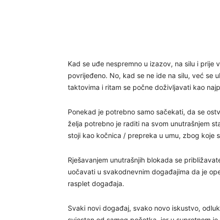
Kad se uđe nespremno u izazov, na silu i prije vr
povrijeđeno. No, kad se ne ide na silu, već se 
taktovima i ritam se počne doživljavati kao najpr
Ponekad je potrebno samo sačekati, da se ostvari
želja potrebno je raditi na svom unutrašnjem stan
stoji kao kočnica / prepreka u umu, zbog koje se
Rješavanjem unutrašnjih blokada se približavate
uočavati u svakodnevnim događajima da je opet 
rasplet događaja.
Svaki novi događaj, svako novo iskustvo, odluka
svjestan od samog početka, jer u suprotnom je 