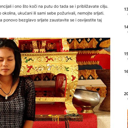
ijali i ono što koči na putu do tada se i približavate cilju.
13
okolina, ukućani ili sami sebe požurivali, nemojte srljati.
 ponovo bezglavo srljate zaustavite se i osvijestite taj
14
15
16
20
21