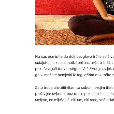
Na čas pomislite da dok bezglavo trčite za život
ustajete, no kao hipnotizirani nastavljate juriti
pokušavajući da vas stigne. Vaš život je uvijek u
ga vi možete pomjeriti iz tog ležišta dok trčite 
Zato treba uhvatiti ritam sa sobom, svojim tije
proživljen svjesno, bez da se pokajete i za jedan
umijete, ne miješajući niti um, niti srce, već o