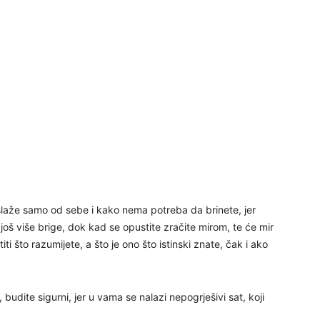
30
31
28
 slaže samo od sebe i kako nema potreba da brinete, jer
05
e još više brige, dok kad se opustite zračite mirom, te će mir
ti što razumijete, a što je ono što istinski znate, čak i ako
 budite sigurni, jer u vama se nalazi nepogrješivi sat, koji
06