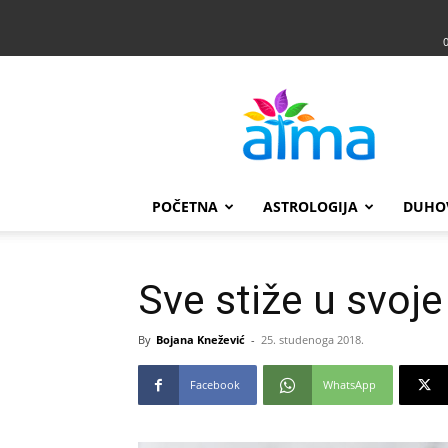
Atma
POČETNA
ASTROLOGIJA
DUHO
Sve stiže u svoje
By
Bojana Knežević
-
25. studenoga 2018.
Facebook
WhatsApp