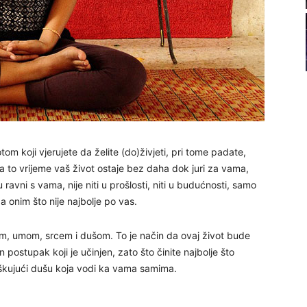
22
23
24
om koji vjerujete da želite (do)živjeti, pri tome padate,
, za to vrijeme vaš život ostaje bez daha dok juri za vama,
26
 ravni s vama, nije niti u prošlosti, niti u budućnosti, samo
za onim što nije najbolje po vas.
27
lom, umom, srcem i dušom. To je način da ovaj život bude
 postupak koji je učinjen, zato što činite najbolje što
sluškujući dušu koja vodi ka vama samima.
29