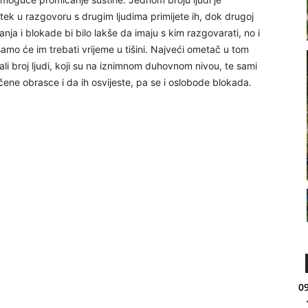
ek u razgovoru s drugim ljudima primijete ih, dok drugoj
tanja i blokade bi bilo lakše da imaju s kim razgovarati, no i
amo će im trebati vrijeme u tišini. Najveći ometač u tom
mali broj ljudi, koji su na iznimnom duhovnom nivou, te sami
ene obrasce i da ih osvijeste, pa se i oslobode blokada.
09