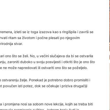
emena, izleti se iz toga izazova kao s ringišpila i završi se
uhvati ritam sa životom i počne plesati po njegovim
irodnija stvar.
 ono što se želi. No, u većini slučajeva da bi se ostvarila
ju, zaroniti duboko u svoju posvijesti i otkriti što je ono što
 ne može napredovati ili ostvariti ono što se poželjelo.
 ostvarenju želje. Ponekad je potrebno dobro promisliti i
povučen isti potez, dok se očekuje i priziva drugačiji
 i promjena nosi sa sobom nove lekcije, kojih se treba biti
moguće promicanje suštine. Jednom broju ljudi je