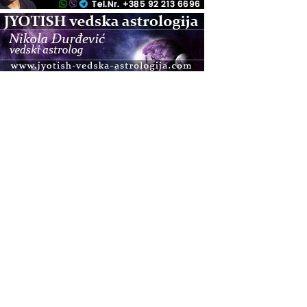
.08.
Pula
Access BARS®, otpusti stres
.08.
Pula
Access Energetski Facelift®
.08.
Zagreb
Pjesma srca / Zagreb
Online
Tečaj Višeg Vodstva, razvijanja intuicije i Akaša
zapisa
.08.
Online
Postanite Nositelj Vibracije Nove Zemlje
.08.
Visoko
Alemka Dauskardt – Jednodnevna radionica
sistemskih konstelacija
.08.
Zagreb
HOD PO ŽERAVICI – Seminar koji mijenja tijelo,