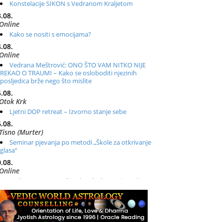
Konstelacije SIKON s Vedranom Kraljetom
.08.
Online
Kako se nositi s emocijama?
.08.
Online
Vedrana Meštrović: ONO ŠTO VAM NITKO NIJE
REKAO O TRAUMI – Kako se osloboditi njezinih
posljedica brže nego što mislite
.08.
Otok Krk
Ljetni DOP retreat – Izvorno stanje sebe
.08.
Tisno (Murter)
Seminar pjevanja po metodi „Škole za otkrivanje
glasa“
.08.
Online
Radionica: Pomagači iz drugih dimenzija Online –
otvoreno za sve
.08.
Zagreb+Online
Osnovni ThetaHealing® tečaj, Zagreb i Online