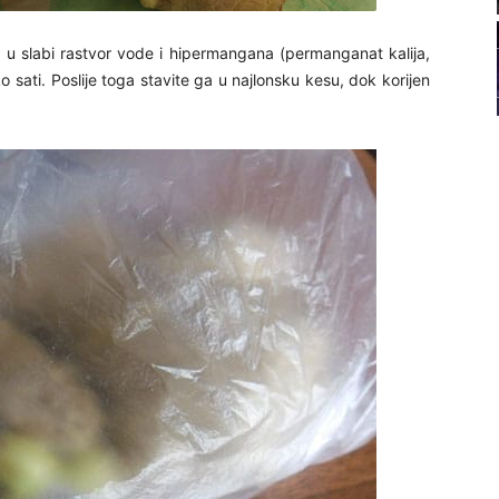
22
ga u slabi rastvor vode i hipermangana (permanganat kalija,
ko sati. Poslije toga stavite ga u najlonsku kesu, dok korijen
23
24
25
26