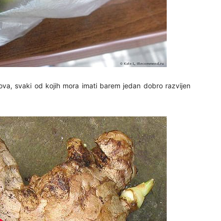
27
29
elova, svaki od kojih mora imati barem jedan dobro razvijen
30
31
28