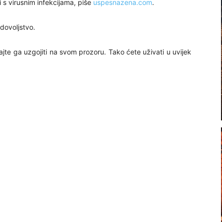
bi s virusnim infekcijama, piše
uspesnazena.com
.
adovoljstvo.
jte ga uzgojiti na svom prozoru. Tako ćete uživati u uvijek