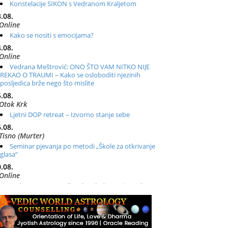
Konstelacije SIKON s Vedranom Kraljetom
.08.
Online
Kako se nositi s emocijama?
.08.
Online
Vedrana Meštrović: ONO ŠTO VAM NITKO NIJE
REKAO O TRAUMI – Kako se osloboditi njezinih
posljedica brže nego što mislite
.08.
Otok Krk
Ljetni DOP retreat – Izvorno stanje sebe
.08.
Tisno (Murter)
Seminar pjevanja po metodi „Škole za otkrivanje
glasa“
.08.
Online
Radionica: Pomagači iz drugih dimenzija Online –
otvoreno za sve
.08.
Zagreb+Online
Osnovni ThetaHealing® tečaj, Zagreb i Online