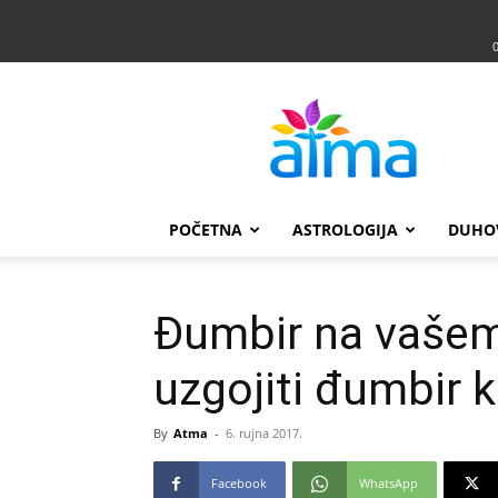
Atma
POČETNA
ASTROLOGIJA
DUHO
Đumbir na vašem
uzgojiti đumbir 
By
Atma
-
6. rujna 2017.
Facebook
WhatsApp