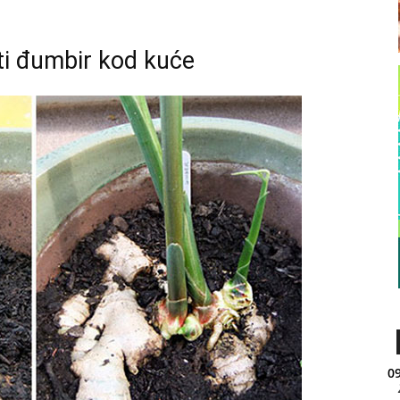
ti đumbir kod kuće
09