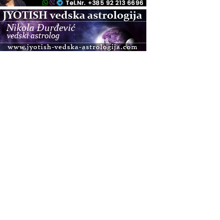
.08.
Zagreb
Osnovna radionica za izscjeljivanje pranom (Basic
Pranic Healing course)
Pula
Access BARS®, otpusti stres
.08.
Pula
Access Energetski Facelift®
.08.
Zagreb
Pjesma srca / Zagreb
Online
Tečaj Višeg Vodstva, razvijanja intuicije i Akaša
zapisa
.08.
Online
Upisi u program Profesionalni hipnoterapeut —
nova generacija kreće 25.08. 2026.
.08.
Online
Postanite Nositelj Vibracije Nove Zemlje