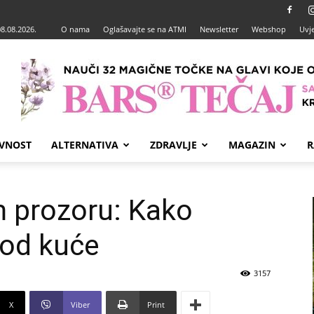
08.08.2026.
O nama
Oglašavajte se na ATMI
Newsletter
Webshop
Uvje
VNOST
ALTERNATIVA
ZDRAVLJE
MAGAZIN
R
 prozoru: Kako
kod kuće
3157
X
Viber
Print