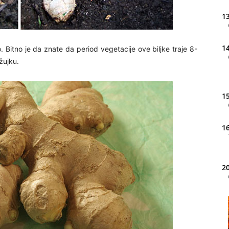
13
14
 Bitno je da znate da period vegetacije ove biljke traje 8-
žujku.
15
16
20
21