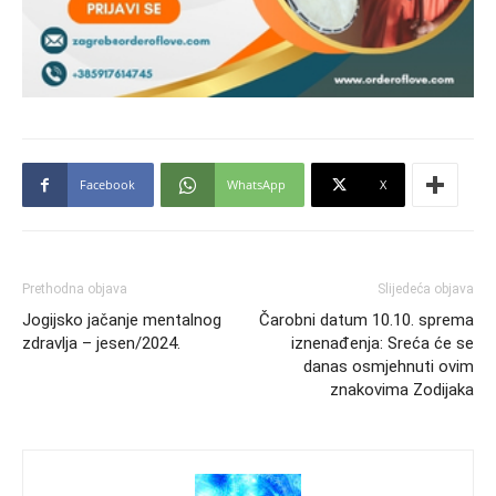
Facebook
WhatsApp
X
Prethodna objava
Slijedeća objava
Jogijsko jačanje mentalnog
Čarobni datum 10.10. sprema
zdravlja – jesen/2024.
iznenađenja: Sreća će se
danas osmjehnuti ovim
znakovima Zodijaka