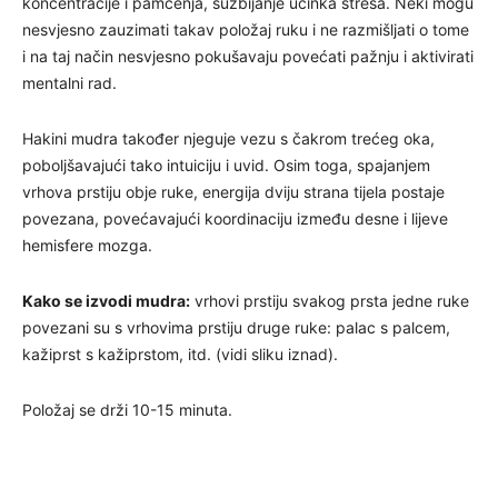
koncentracije i pamćenja, suzbijanje učinka stresa. Neki mogu
nesvjesno zauzimati takav položaj ruku i ne razmišljati o tome
i na taj način nesvjesno pokušavaju povećati pažnju i aktivirati
mentalni rad.
Hakini mudra također njeguje vezu s čakrom trećeg oka,
poboljšavajući tako intuiciju i uvid. Osim toga, spajanjem
vrhova prstiju obje ruke, energija dviju strana tijela postaje
povezana, povećavajući koordinaciju između desne i lijeve
hemisfere mozga.
Kako se izvodi mudra:
vrhovi prstiju svakog prsta jedne ruke
povezani su s vrhovima prstiju druge ruke: palac s palcem,
kažiprst s kažiprstom, itd. (vidi sliku iznad).
Položaj se drži 10-15 minuta.