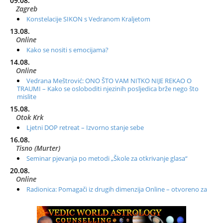
09.08.
Zagreb
Konstelacije SIKON s Vedranom Kraljetom
13.08.
Online
Kako se nositi s emocijama?
14.08.
Online
Vedrana Meštrović: ONO ŠTO VAM NITKO NIJE REKAO O
TRAUMI – Kako se osloboditi njezinih posljedica brže nego što
mislite
15.08.
Otok Krk
Ljetni DOP retreat – Izvorno stanje sebe
16.08.
Tisno (Murter)
Seminar pjevanja po metodi „Škole za otkrivanje glasa“
20.08.
Online
Radionica: Pomagači iz drugih dimenzija Online – otvoreno za
sve
21.08.
Zagreb+Online