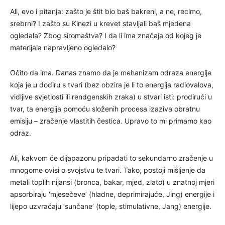
Ali, evo i pitanja: zašto je štit bio baš bakreni, a ne, recimo,
srebrni? I zašto su Kinezi u krevet stavljali baš mjedena
ogledala? Zbog siromaštva? I da li ima značaja od kojeg je
materijala napravljeno ogledalo?
Očito da ima. Danas znamo da je mehanizam odraza energije
koja je u dodiru s tvari (bez obzira je li to energija radiovalova,
vidljive svjetlosti ili rendgenskih zraka) u stvari isti: prodirući u
tvar, ta energija pomoću složenih procesa izaziva obratnu
emisiju – zračenje vlastitih čestica. Upravo to mi primamo kao
odraz.
Ali, kakvom će dijapazonu pripadati to sekundarno zračenje u
mnogome ovisi o svojstvu te tvari. Tako, postoji mišljenje da
metali toplih nijansi (bronca, bakar, mjed, zlato) u znatnoj mjeri
apsorbiraju ‘mjesečeve’ (hladne, deprimirajuće, Jing) energije i
lijepo uzvraćaju ‘sunčane’ (tople, stimulativne, Jang) energije.