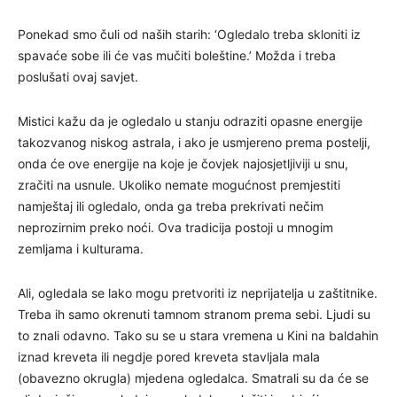
Ponekad smo čuli od naših starih: ‘Ogledalo treba skloniti iz
spavaće sobe ili će vas mučiti boleštine.’ Možda i treba
poslušati ovaj savjet.
Mistici kažu da je ogledalo u stanju odraziti opasne energije
takozvanog niskog astrala, i ako je usmjereno prema postelji,
onda će ove energije na koje je čovjek najosjetljiviji u snu,
zračiti na usnule. Ukoliko nemate mogućnost premjestiti
namještaj ili ogledalo, onda ga treba prekrivati nečim
neprozirnim preko noći. Ova tradicija postoji u mnogim
zemljama i kulturama.
Ali, ogledala se lako mogu pretvoriti iz neprijatelja u zaštitnike.
Treba ih samo okrenuti tamnom stranom prema sebi. Ljudi su
to znali odavno. Tako su se u stara vremena u Kini na baldahin
iznad kreveta ili negdje pored kreveta stavljala mala
(obavezno okrugla) mjedena ogledalca. Smatrali su da će se