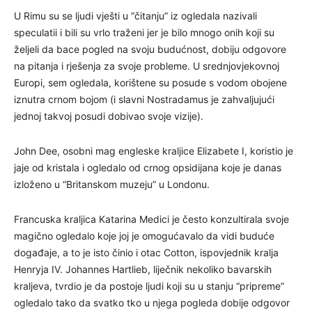
U Rimu su se ljudi vješti u “čitanju” iz ogledala nazivali
speculatii i bili su vrlo traženi jer je bilo mnogo onih koji su
željeli da bace pogled na svoju budućnost, dobiju odgovore
na pitanja i rješenja za svoje probleme. U srednjovjekovnoj
Europi, sem ogledala, korištene su posude s vodom obojene
iznutra crnom bojom (i slavni Nostradamus je zahvaljujući
jednoj takvoj posudi dobivao svoje vizije).
John Dee, osobni mag engleske kraljice Elizabete I, koristio je
jaje od kristala i ogledalo od crnog opsidijana koje je danas
izloženo u “Britanskom muzeju” u Londonu.
Francuska kraljica Katarina Medici je često konzultirala svoje
magično ogledalo koje joj je omogućavalo da vidi buduće
događaje, a to je isto činio i otac Cotton, ispovjednik kralja
Henryja IV. Johannes Hartlieb, liječnik nekoliko bavarskih
kraljeva, tvrdio je da postoje ljudi koji su u stanju “pripreme”
ogledalo tako da svatko tko u njega pogleda dobije odgovor