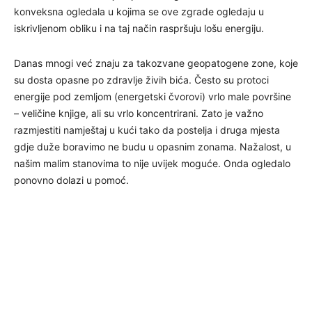
konveksna ogledala u kojima se ove zgrade ogledaju u
iskrivljenom obliku i na taj način raspršuju lošu energiju.
Danas mnogi već znaju za takozvane geopatogene zone, koje
su dosta opasne po zdravlje živih bića. Često su protoci
energije pod zemljom (energetski čvorovi) vrlo male površine
– veličine knjige, ali su vrlo koncentrirani. Zato je važno
razmjestiti namještaj u kući tako da postelja i druga mjesta
gdje duže boravimo ne budu u opasnim zonama. Nažalost, u
našim malim stanovima to nije uvijek moguće. Onda ogledalo
ponovno dolazi u pomoć.