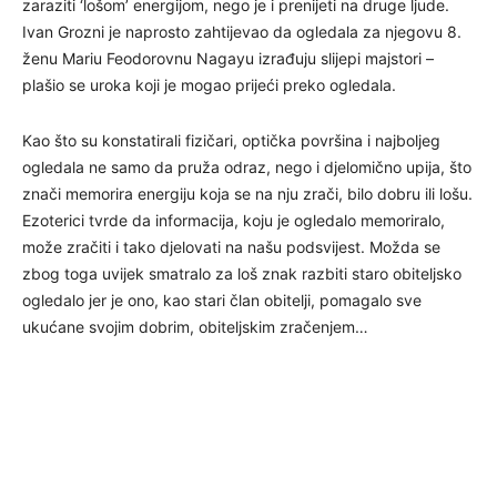
zaraziti ‘lošom’ energijom, nego je i prenijeti na druge ljude.
Ivan Grozni je naprosto zahtijevao da ogledala za njegovu 8.
ženu Mariu Feodorovnu Nagayu izrađuju slijepi majstori –
plašio se uroka koji je mogao prijeći preko ogledala.
Kao što su konstatirali fizičari, optička površina i najboljeg
ogledala ne samo da pruža odraz, nego i djelomično upija, što
znači memorira energiju koja se na nju zrači, bilo dobru ili lošu.
Ezoterici tvrde da informacija, koju je ogledalo memoriralo,
može zračiti i tako djelovati na našu podsvijest. Možda se
zbog toga uvijek smatralo za loš znak razbiti staro obiteljsko
ogledalo jer je ono, kao stari član obitelji, pomagalo sve
ukućane svojim dobrim, obiteljskim zračenjem…