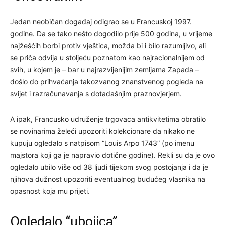
Jedan neobičan događaj odigrao se u Francuskoj 1997.
godine. Da se tako nešto dogodilo prije 500 godina, u vrijeme
najžešćih borbi protiv vještica, možda bi i bilo razumljivo, ali
se priča odvija u stoljeću poznatom kao najracionalnijem od
svih, u kojem je – bar u najrazvijenijim zemljama Zapada –
došlo do prihvaćanja takozvanog znanstvenog pogleda na
svijet i razračunavanja s dotadašnjim praznovjerjem.
A ipak, Francusko udruženje trgovaca antikvitetima obratilo
se novinarima želeći upozoriti kolekcionare da nikako ne
kupuju ogledalo s natpisom “Louis Arpo 1743” (po imenu
majstora koji ga je napravio dotične godine). Rekli su da je ovo
ogledalo ubilo više od 38 ljudi tijekom svog postojanja i da je
njihova dužnost upozoriti eventualnog budućeg vlasnika na
opasnost koja mu prijeti.
Ogledalo “ubojica”