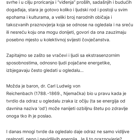
svrhe i u cilju proricanja i “viđenja” prošlih, sadašnjih i budućih
događaja, stara je gotovo koliko i ljudski rod i postoji u svim
epohama i kulturama, a veliki broj narodnih običaja i
takozvanih praznovjerja koja se odnose na ogledala i na sreću
ili nesreću koju ona mogu donijeti, govori da ona zauzimaju
posebno mjesto u kolektivnoj svijesti čovječanstva.
Zapitajmo se zašto se vračevi i ljudi sa ekstrasenzornim
sposobnostima, odnosno ljudi pojačane energetike,
izbjegavaju često gledati u ogledalu…
Možda je baron, dr. Carl Ludwig von
Reichenbach (1788.-1869., Njemačka) bio u pravu kada je
tvrdio da odraz u ogledalu zraka iz očiju (ta se energija od
davnina naziva ‘od’) može nanijeti ozbiljnu štetu po zdravlje
onoga tko ih je poslao.
I danas mnogi tvrde da ogledalo daje odraz ne samo vidljive
realnosti, nego i nevidljivih energija. Je li to praznovjerje?