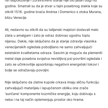
na raspoloženje i zdravstveno stanje nije bio jasan dugi niz
godina. Smatrali su da je stvar u tajni posebnog stakla koje su
otkrili 1516. godine braća Andrea i Domenico s otoka Murana,
blizu Venecije.
Ali, nedavno su otkrili da su talijanski majstori dodavali malo
zlata u amalgam i zato je odraz dobivao ugodnu toplu
nijansu. Dakle, nije isključeno da je stanje zdravlja vlasnika
venecijanskih ogledala poboljšano ne samo zahvaljujući
estetskim kvalitetama odraza. Sasvim je moguće da plemeniti
metal daje posebna svojstva nevidljivoj psi-površini ogledala i
zato se učinkovitije apsorbiraju negativni energetski tokovi i
bolje se odražavaju povoljni.
Nije isključeno da zlatne kupole crkava imaju sličnu funkciju:
zahvaljujući materijalu i ispupčenom obliku one zrače
‘sunčane’ komponente kozmičke energije, koju dobivaju s
neba i na taj način oplemenjuju prostor oko hrama.