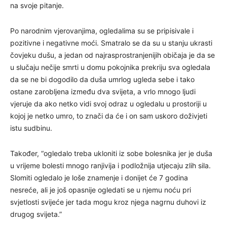
na svoje pitanje.
Po narodnim vjerovanjima, ogledalima su se pripisivale i
pozitivne i negativne moći. Smatralo se da su u stanju ukrasti
čovjeku dušu, a jedan od najrasprostranjenijih običaja je da se
u slučaju nečije smrti u domu pokojnika prekriju sva ogledala
da se ne bi dogodilo da duša umrlog ugleda sebe i tako
ostane zarobljena između dva svijeta, a vrlo mnogo ljudi
vjeruje da ako netko vidi svoj odraz u ogledalu u prostoriji u
kojoj je netko umro, to znači da će i on sam uskoro doživjeti
istu sudbinu.
Također, “ogledalo treba ukloniti iz sobe bolesnika jer je duša
u vrijeme bolesti mnogo ranjivija i podložnija utjecaju zlih sila.
Slomiti ogledalo je loše znamenje i donijet će 7 godina
nesreće, ali je još opasnije ogledati se u njemu noću pri
svjetlosti svijeće jer tada mogu kroz njega nagrnu duhovi iz
drugog svijeta.”