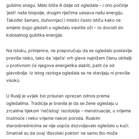
gubimo snagu. Malo bliže ili dalje od ogledala – i ono počinje
‘jesti’ naše biopolje, drugim riječima usisava našu energiju.
Također šamani, duhovnjaci i mistici često ističu kako ne
smijete dugo gledati u ogledalu vlastite oči – to dovodi do
kolosalnog gubitka energije.
Na Istoku, primjerice, ne preporučuju da se ogledalo postavlja
previše nisko, tako da ‘siječe’ vrh glave najnižem članu obitelji:
u protivnom će njegova energetika slabiti, patit će od
glavobolja. Iz istog razloga ogledala se ne stavljaju ni previše
visoko.
U Rusiji je uvijek bio prisutan oprezan odnos prema
ogledalima. Tradicija je branila je da se žene ogledaju u
zrcalima tijekom ‘nečistog’ razdoblja – menstruacije, u vrijeme
trudnoće i neko vrijeme nakon poroda. Ruskim
staroobrednicima se nije uopće dozvoljavalo ogledalo u kući.
Smatrali su da ovaj ‘đavolski poklon’ ne samo što može