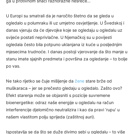
ga u protivnom snaći raznorazne nesreće…
U Europi su smatrali da je naročito štetno da se gleda u
ogledalo u polumraku ili uz umjetno osvjetljenje. U Švedskoj i
danas vjeruju da će djevojke koje se ogledaju u ogledalu uz
svijeće postati neprivlačne. U Njemačkoj su u povijesti
ogledala često bila potpuno uklanjana iz kuće u posljednjim
mjesecima trudnoće. I danas postoji vjerovanje da što manje u
stanu imate sjajnih predmeta i površina za ogledanje – to bolje
po vas.
Ne tako rijetko se čuje mišljenje da
žene
stare brže od
muškaraca – jer se prečesto gledaju u ogledalo. Zašto ovo?
Efekt starenja može se objasniti s pozicije suvremene
bioenergetike: odraz naše energije u ogledalu na račun
interferencije djelomično neutralizira i kao da pravi ‘rupu’ u
našem vlastitom polju sprijeda (zaštitnoj auri).
Ispostavlja se da što se duže divimo sebi u ogledalu – to više