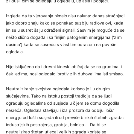
zli dusi, čim se ogledaju u ogledalu, uplašiti i pobjeći.
Izgleda da ta vjerovanja nimalo nisu naivna: danas stručnjaci
jako dobro znaju kako se ponekad suzbiju radiovalovi, kada
im se u susret šalju odraženi signali. Sasvim je moguće da se
nešto slično događa i sa finijim patogenim energijama (‘zlim
dusima’) kada se susreću s vlastitim odrazom na površini
ogledala.
Nije isključeno da i drevni kineski običaj da se na grudima, i
čak leđima, nosi ogledalo ‘protiv zlih duhova’ ima isti smisao.
Neutraliziranje svojstva ogledala korisno je i u drugim
slučajevima. Tako na Istoku postoji tradicija da se ljudi
ograđuju ogledalima od susjeda u čijem se domu dogodila
nesreća. Ogledala stavljaju i iza prozora da odbiju ‘lošu’
energiju od loših susjeda ili od previše bliskih štetnih zgrada:
industrijskih postrojenja, groblja, bolnica … Da bi se
neutralizirao štetan utjecaj velikih zgrada koriste se