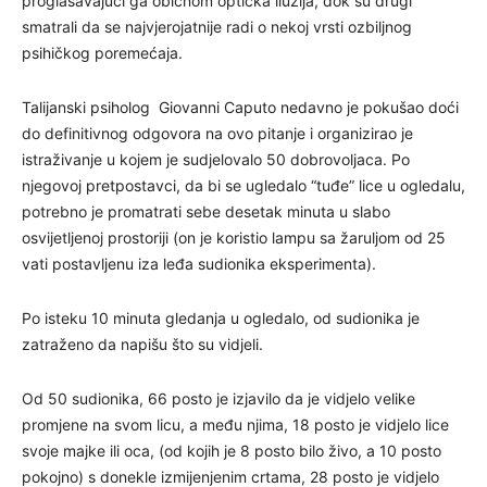
proglašavajući ga običnom optička iluzija, dok su drugi
smatrali da se najvjerojatnije radi o nekoj vrsti ozbiljnog
psihičkog poremećaja.
Talijanski psiholog Giovanni Caputo nedavno je pokušao doći
do definitivnog odgovora na ovo pitanje i organizirao je
istraživanje u kojem je sudjelovalo 50 dobrovoljaca. Po
njegovoj pretpostavci, da bi se ugledalo “tuđe” lice u ogledalu,
potrebno je promatrati sebe desetak minuta u slabo
osvijetljenoj prostoriji (on je koristio lampu sa žaruljom od 25
vati postavljenu iza leđa sudionika eksperimenta).
Po isteku 10 minuta gledanja u ogledalo, od sudionika je
zatraženo da napišu što su vidjeli.
Od 50 sudionika, 66 posto je izjavilo da je vidjelo velike
promjene na svom licu, a među njima, 18 posto je vidjelo lice
svoje majke ili oca, (od kojih je 8 posto bilo živo, a 10 posto
pokojno) s donekle izmijenjenim crtama, 28 posto je vidjelo