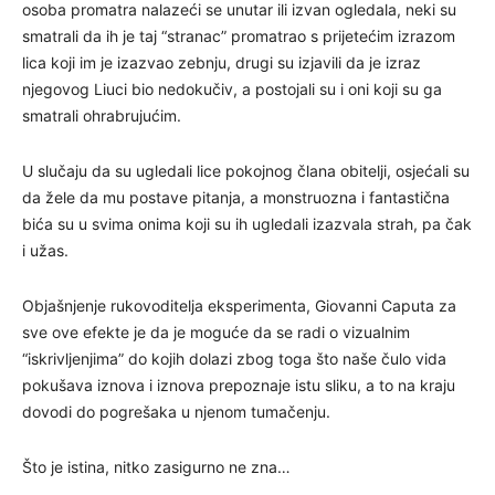
osoba promatra nalazeći se unutar ili izvan ogledala, neki su
smatrali da ih je taj “stranac” promatrao s prijetećim izrazom
lica koji im je izazvao zebnju, drugi su izjavili da je izraz
njegovog Liuci bio nedokučiv, a postojali su i oni koji su ga
smatrali ohrabrujućim.
U slučaju da su ugledali lice pokojnog člana obitelji, osjećali su
da žele da mu postave pitanja, a monstruozna i fantastična
bića su u svima onima koji su ih ugledali izazvala strah, pa čak
i užas.
Objašnjenje rukovoditelja eksperimenta, Giovanni Caputa za
sve ove efekte je da je moguće da se radi o vizualnim
“iskrivljenjima” do kojih dolazi zbog toga što naše čulo vida
pokušava iznova i iznova prepoznaje istu sliku, a to na kraju
dovodi do pogrešaka u njenom tumačenju.
Što je istina, nitko zasigurno ne zna…