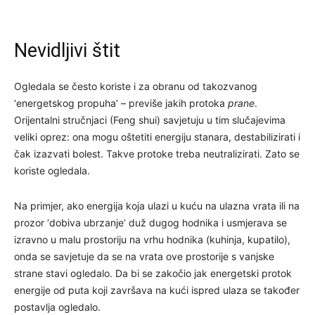
Nevidljivi štit
Ogledala se često koriste i za obranu od takozvanog
‘energetskog propuha’ – previše jakih protoka
prane
.
Orijentalni stručnjaci (Feng shui) savjetuju u tim slučajevima
veliki oprez: ona mogu oštetiti energiju stanara, destabilizirati i
čak izazvati bolest. Takve protoke treba neutralizirati. Zato se
koriste ogledala.
Na primjer, ako energija koja ulazi u kuću na ulazna vrata ili na
prozor ‘dobiva ubrzanje’ duž dugog hodnika i usmjerava se
izravno u malu prostoriju na vrhu hodnika (kuhinja, kupatilo),
onda se savjetuje da se na vrata ove prostorije s vanjske
strane stavi ogledalo. Da bi se zakočio jak energetski protok
energije od puta koji završava na kući ispred ulaza se također
postavlja ogledalo.