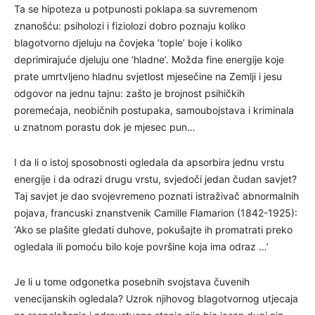
Ta se hipoteza u potpunosti poklapa sa suvremenom
znanošću: psiholozi i fiziolozi dobro poznaju koliko
blagotvorno djeluju na čovjeka ‘tople’ boje i koliko
deprimirajuće djeluju one ‘hladne’. Možda fine energije koje
prate umrtvljeno hladnu svjetlost mjesečine na Zemlji i jesu
odgovor na jednu tajnu: zašto je brojnost psihičkih
poremećaja, neobičnih postupaka, samoubojstava i kriminala
u znatnom porastu dok je mjesec pun…
I da li o istoj sposobnosti ogledala da apsorbira jednu vrstu
energije i da odrazi drugu vrstu, svjedoči jedan čudan savjet?
Taj savjet je dao svojevremeno poznati istraživač abnormalnih
pojava, francuski znanstvenik Camille Flamarion (1842-1925):
‘Ako se plašite gledati duhove, pokušajte ih promatrati preko
ogledala ili pomoću bilo koje površine koja ima odraz …’
Je li u tome odgonetka posebnih svojstava čuvenih
venecijanskih ogledala? Uzrok njihovog blagotvornog utjecaja