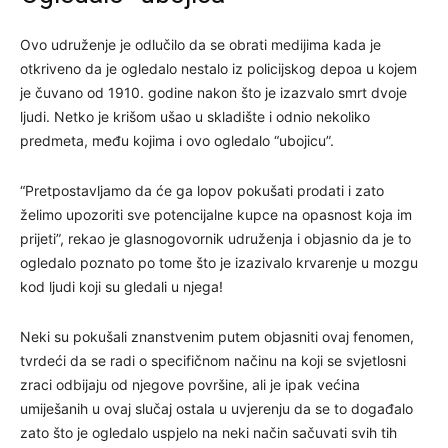
Ovo udruženje je odlučilo da se obrati medijima kada je
otkriveno da je ogledalo nestalo iz policijskog depoa u kojem
je čuvano od 1910. godine nakon što je izazvalo smrt dvoje
ljudi. Netko je krišom ušao u skladište i odnio nekoliko
predmeta, među kojima i ovo ogledalo “ubojicu”.
“Pretpostavljamo da će ga lopov pokušati prodati i zato
želimo upozoriti sve potencijalne kupce na opasnost koja im
prijeti”, rekao je glasnogovornik udruženja i objasnio da je to
ogledalo poznato po tome što je izazivalo krvarenje u mozgu
kod ljudi koji su gledali u njega!
Neki su pokušali znanstvenim putem objasniti ovaj fenomen,
tvrdeći da se radi o specifičnom načinu na koji se svjetlosni
zraci odbijaju od njegove površine, ali je ipak većina
umiješanih u ovaj slučaj ostala u uvjerenju da se to događalo
zato što je ogledalo uspjelo na neki način sačuvati svih tih