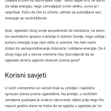
zalijepe križevi od aluminijske folije. Takav sjajan križ ne samo
da obija energiju, nego zahvaljujući svom obliku, uvrće je i
raspršuje. Kažu da čim to učinite, odmah se poboljšava san,
smanjuje se razdražljivost.
Ipak, ogledalo zbog svoje sposobnosti da odražava, ne samo
da neutralizira opasna zračenja iz dubine Zemlje, nego odbija i
korisnu energiju koja nam stiže iz svemira. Na neki način
dolazi do samoponištavanja dolazeće i odbijene energije. Da li
zbog toga još u davna vremena nisu dozvoljavali da se
ogledala okreću sjajnom stranom prema gore?
Korisni savjeti
U svim vremenima svi narodi imali su ozbiljan i najčešće
oprezan odnos prema ogledalima. Na primjer, u različitim
zemljama postojalo je ovakvo vjerovanje: dijete prije nego što
napuni godinu dana ne treba da se ogleda u ogledalu jer će