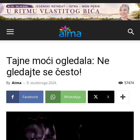
Tajne moći ogledala: Ne
gledajte se često!
By
Atma
-
9. studenoga 2024.
57474
Facebook
WhatsApp
X