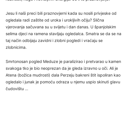
Jesu li naši preci bili praznovjerni kada su nosili privjeske od
ogledala radi zaštite od uroka i urokljivih očiju? Slična
vjerovanja sačuvana su u svijetu i dan danas. U španjolskim
selima djeci na ramena stavljaju ogledalca. Smatra se da se na
taj način odbijaju zavidni i zlobni pogledi i vraćaju se
zlobnicima.
Smrtonosan pogled Meduze je paralizirao i pretvarao u kamen
svakoga tko je bio neoprezan da je gleda izravno u oči. Ali je
Atena (božica mudrosti) dala Perzeju bakreni štit ispoliran kao
ogledalo i junak je pomoću odraza u njemu uspio skinuti glavu
čudovištu …