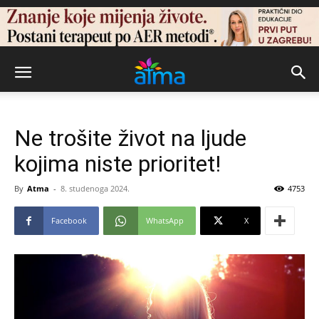
Ne trošite život na ljude
kojima niste prioritet!
By
Atma
-
8. studenoga 2024.
4753
Facebook
WhatsApp
X