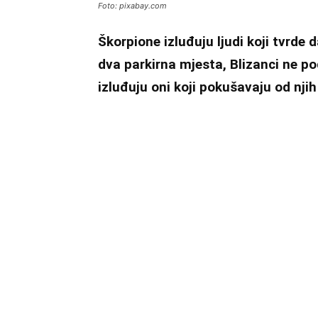
Foto: pixabay.com
Škorpione izluđuju ljudi koji tvrde 
dva parkirna mjesta, Blizanci ne p
izluđuju oni koji pokušavaju od nji