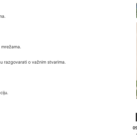
ma.
im mrežama.
čnu razgovarati o važnim stvarima.
ciju.
09