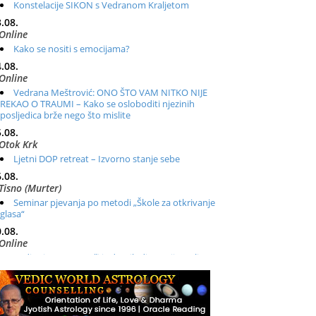
Konstelacije SIKON s Vedranom Kraljetom
.08.
Online
Kako se nositi s emocijama?
.08.
Online
Vedrana Meštrović: ONO ŠTO VAM NITKO NIJE
REKAO O TRAUMI – Kako se osloboditi njezinih
posljedica brže nego što mislite
.08.
Otok Krk
Ljetni DOP retreat – Izvorno stanje sebe
.08.
Tisno (Murter)
Seminar pjevanja po metodi „Škole za otkrivanje
glasa“
.08.
Online
Radionica: Pomagači iz drugih dimenzija Online –
otvoreno za sve
.08.
Zagreb+Online
Osnovni ThetaHealing® tečaj, Zagreb i Online