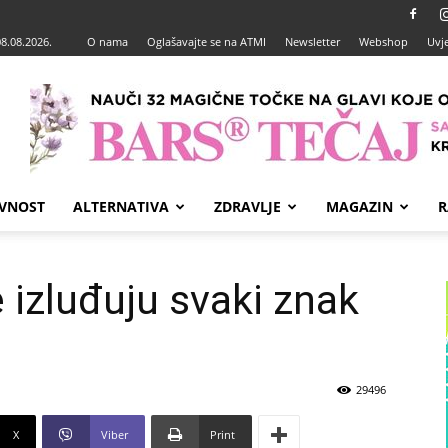
08.08.2026.
O nama
Oglašavajte se na ATMI
Newsletter
Webshop
Uvje
VNOST
ALTERNATIVA
ZDRAVLJE
MAGAZIN
R
 izluđuju svaki znak
29496
X
Viber
Print