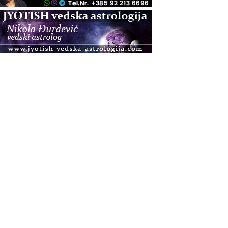
.08.
Zagreb
Osnovna radionica za izscjeljivanje pranom (Basic
Pranic Healing course)
Pula
Access BARS®, otpusti stres
.08.
Pula
Access Energetski Facelift®
.08.
Zagreb
Pjesma srca / Zagreb
Online
Tečaj Višeg Vodstva, razvijanja intuicije i Akaša
zapisa
.08.
Online
Upisi u program Profesionalni hipnoterapeut —
nova generacija kreće 25.08. 2026.
.08.
Online
Postanite Nositelj Vibracije Nove Zemlje