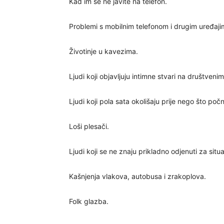
Kad im se ne javite na telefon.
Problemi s mobilnim telefonom i drugim uređaji
Životinje u kavezima.
Ljudi koji objavljuju intimne stvari na društven
Ljudi koji pola sata okolišaju prije nego što po
Loši plesači.
Ljudi koji se ne znaju prikladno odjenuti za situa
Kašnjenja vlakova, autobusa i zrakoplova.
Folk glazba.