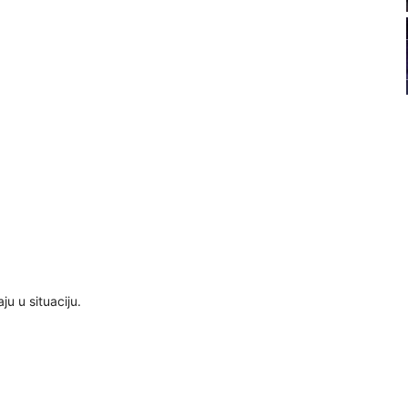
22
23
24
25
ju u situaciju.
26