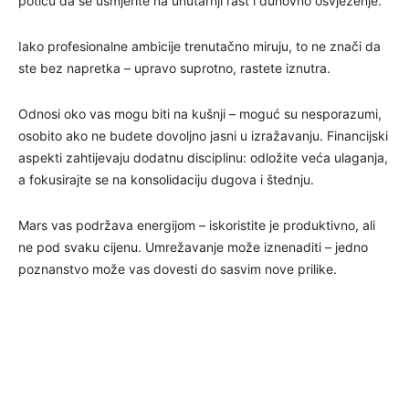
potiču da se usmjerite na unutarnji rast i duhovno osvježenje.
Iako profesionalne ambicije trenutačno miruju, to ne znači da
ste bez napretka – upravo suprotno, rastete iznutra.
Odnosi oko vas mogu biti na kušnji – moguć su nesporazumi,
osobito ako ne budete dovoljno jasni u izražavanju. Financijski
aspekti zahtijevaju dodatnu disciplinu: odložite veća ulaganja,
a fokusirajte se na konsolidaciju dugova i štednju.
Mars vas podržava energijom – iskoristite je produktivno, ali
ne pod svaku cijenu. Umrežavanje može iznenaditi – jedno
poznanstvo može vas dovesti do sasvim nove prilike.