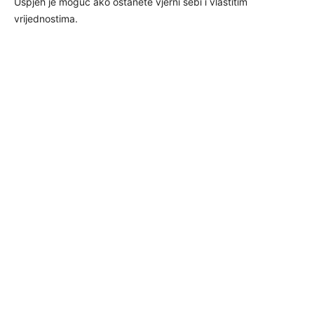
Uspjeh je moguć ako ostanete vjerni sebi i vlastitim
vrijednostima.