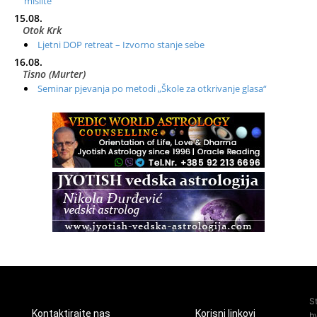
mislite
15.08.
Otok Krk
Ljetni DOP retreat – Izvorno stanje sebe
16.08.
Tisno (Murter)
Seminar pjevanja po metodi „Škole za otkrivanje glasa“
20.08.
Online
Radionica: Pomagači iz drugih dimenzija Online – otvoreno za
sve
21.08.
Zagreb+Online
Osnovni ThetaHealing® tečaj, Zagreb i Online
22.08.
Pula
Access BARS®, otpusti stres
23.08.
Pula
Access Energetski Facelift®
24.08.
S
Zagreb
Kontaktirajte nas
Korisni linkovi
b