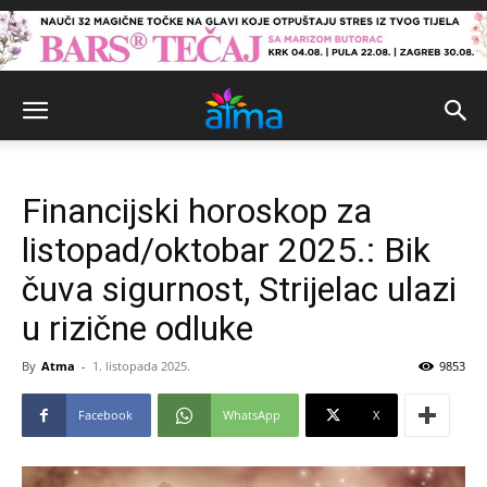
Financijski horoskop za
listopad/oktobar 2025.: Bik
čuva sigurnost, Strijelac ulazi
u rizične odluke
By
Atma
-
1. listopada 2025.
9853
Facebook
WhatsApp
X