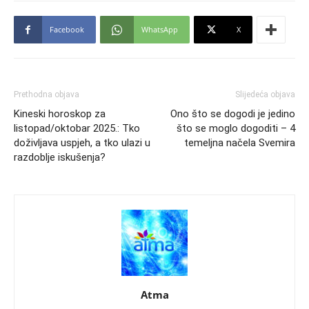
Facebook
WhatsApp
X
Prethodna objava
Slijedeća objava
Kineski horoskop za
Ono što se dogodi je jedino
listopad/oktobar 2025.: Tko
što se moglo dogoditi – 4
doživljava uspjeh, a tko ulazi u
temeljna načela Svemira
razdoblje iskušenja?
Atma