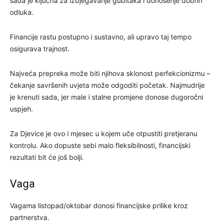
sada je ključna za izbjegavanje gubitaka i donošenje dobrih
odluka.
Financije rastu postupno i sustavno, ali upravo taj tempo
osigurava trajnost.
Najveća prepreka može biti njihova sklonost perfekcionizmu –
čekanje savršenih uvjeta može odgoditi početak. Najmudrije
je krenuti sada, jer male i stalne promjene donose dugoročni
uspjeh.
Za Djevice je ovo i mjesec u kojem uče otpustiti pretjeranu
kontrolu. Ako dopuste sebi malo fleksibilnosti, financijski
rezultati bit će još bolji.
Vaga
Vagama listopad/oktobar donosi financijske prilike kroz
partnerstva.