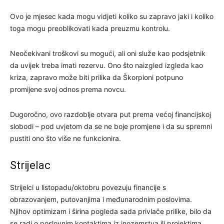
Ovo je mjesec kada mogu vidjeti koliko su zapravo jaki i koliko
toga mogu preoblikovati kada preuzmu kontrolu.
Neočekivani troškovi su mogući, ali oni služe kao podsjetnik
da uvijek treba imati rezervu. Ono što naizgled izgleda kao
kriza, zapravo može biti prilika da Škorpioni potpuno
promijene svoj odnos prema novcu.
Dugoročno, ovo razdoblje otvara put prema većoj financijskoj
slobodi – pod uvjetom da se ne boje promjene i da su spremni
pustiti ono što više ne funkcionira.
Strijelac
Strijelci u listopadu/oktobru povezuju financije s
obrazovanjem, putovanjima i međunarodnim poslovima.
Njihov optimizam i širina pogleda sada privlače prilike, bilo da
se radi o poslovnim kontaktima iz inozemstva ili projektima