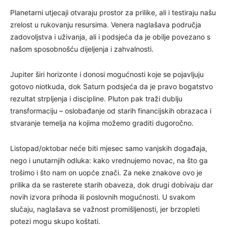
Planetarni utjecaji otvaraju prostor za prilike, ali i testiraju našu
zrelost u rukovanju resursima. Venera naglašava područja
zadovoljstva i uživanja, ali i podsjeća da je obilje povezano s
našom sposobnošću dijeljenja i zahvalnosti.
Jupiter širi horizonte i donosi mogućnosti koje se pojavljuju
gotovo niotkuda, dok Saturn podsjeća da je pravo bogatstvo
rezultat strpljenja i discipline. Pluton pak traži dublju
transformaciju – oslobađanje od starih financijskih obrazaca i
stvaranje temelja na kojima možemo graditi dugoročno.
Listopad/oktobar neće biti mjesec samo vanjskih događaja,
nego i unutarnjih odluka: kako vrednujemo novac, na što ga
trošimo i što nam on uopće znači. Za neke znakove ovo je
prilika da se rasterete starih obaveza, dok drugi dobivaju dar
novih izvora prihoda ili poslovnih mogućnosti. U svakom
slučaju, naglašava se važnost promišljenosti, jer brzopleti
potezi mogu skupo koštati.