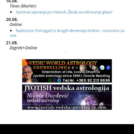
16.08.
Tisno (Murter)
Seminar pjevanja po metodi „Škole za otkrivanje glasa“
20.08.
Online
Radionica: Pomagači iz drugih dimenzija Online – otvoreno za
sve
21.08.
Zagreb+Online
Osnovni ThetaHealing® tečaj, Zagreb i Online
22.08.
Zagreb
Osnovna radionica za izscjeljivanje pranom (Basic Pranic
Healing course)
Pula
Access BARS®, otpusti stres
23.08.
Pula
Access Energetski Facelift®
24.08.
Zagreb
Pjesma srca / Zagreb