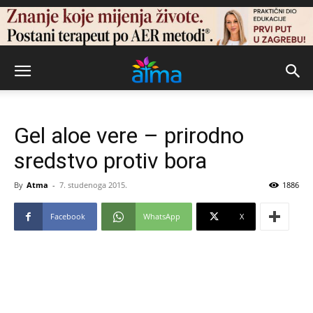
Gel aloe vere – prirodno
sredstvo protiv bora
By
Atma
-
7. studenoga 2015.
1886
Facebook
WhatsApp
X