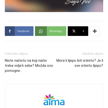
Facebook
WhatsApp
X
Prethodna objava
Slijedeća objava
Niste načisto na koji način
Mora li lijepo biti istinito? Je li
treba voljeti sebe? Možda ovo
sve istinito lijepo?
pomogne…