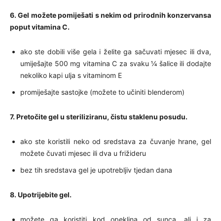
6. Gel možete pomiješati s nekim od prirodnih konzervansa
poput vitamina C.
ako ste dobili više gela i želite ga sačuvati mjesec ili dva,
umiješajte 500 mg vitamina C za svaku ¼ šalice ili dodajte
nekoliko kapi ulja s vitaminom E
promiješajte sastojke (možete to učiniti blenderom)
7. Pretočite gel u steriliziranu, čistu staklenu posudu.
ako ste koristili neko od sredstava za čuvanje hrane, gel
možete čuvati mjesec ili dva u frižideru
bez tih sredstava gel je upotrebljiv tjedan dana
8. Upotrijebite gel.
možete ga koristiti kod opeklina od sunca, ali i za