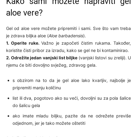
Kako sami možete napraviti gel
aloe vere?
Gel od aloe vere možete pripremiti i sami. Sve što vam treba
je zdrava biljka aloe (
Aloe barbadensis
).
1. Operite ruke.
Važno je započeti čistim rukama. Također,
koristite čisti pribor za izradu, kako se gel ne bi kontaminirao.
2. Odrežite jedan vanjski list biljke
(vanjski listovi su zreliji). U
njemu će biti dovoljno svježeg, zdravog gela.
s obzirom na to da je gel aloe lako kvarljiv, najbolje je
pripremiti manju količinu
list ili dva, pogotovo ako su veći, dovoljni su za pola šalice
do šalicu gela
ako imate mladu biljku, pazite da ne odrežete previše
odjednom, jer je tako možete oštetiti