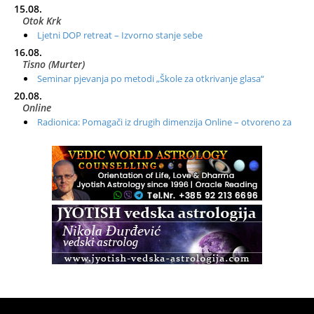
15.08.
Otok Krk
Ljetni DOP retreat – Izvorno stanje sebe
16.08.
Tisno (Murter)
Seminar pjevanja po metodi „Škole za otkrivanje glasa“
20.08.
Online
Radionica: Pomagači iz drugih dimenzija Online – otvoreno za
sve
21.08.
Zagreb+Online
Osnovni ThetaHealing® tečaj, Zagreb i Online
22.08.
Zagreb
Osnovna radionica za izscjeljivanje pranom (Basic Pranic
Healing course)
Pula
Access BARS®, otpusti stres
23.08.
Pula
Access Energetski Facelift®