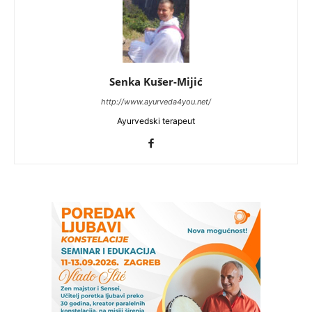
Senka Kušer-Mijić
http://www.ayurveda4you.net/
Ayurvedski terapeut