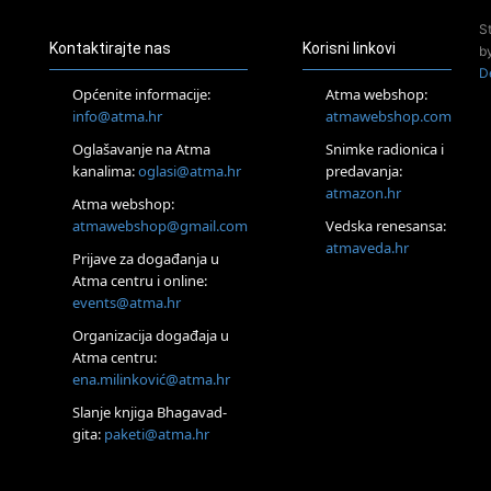
24.08.
S
Zagreb
Kontaktirajte nas
Korisni linkovi
b
Pjesma srca / Zagreb
D
Online
Općenite informacije:
Atma webshop:
Tečaj Višeg Vodstva, razvijanja intuicije i Akaša zapisa
info@atma.hr
atmawebshop.com
25.08.
Oglašavanje na Atma
Snimke radionica i
Online
kanalima:
oglasi@atma.hr
predavanja:
Upisi u program Profesionalni hipnoterapeut — nova
generacija kreće 25.08. 2026.
atmazon.hr
Atma webshop:
26.08.
atmawebshop@gmail.com
Vedska renesansa:
Online
atmaveda.hr
Postanite Nositelj Vibracije Nove Zemlje
Prijave za događanja u
Atma centru i online:
27.08.
events@atma.hr
Visoko
Alemka Dauskardt – Jednodnevna radionica sistemskih
Organizacija događaja u
konstelacija
Atma centru:
28.08.
ena.milinković@atma.hr
Online
SPAVAJ… Priče za lakšu noć
Slanje knjiga Bhagavad-
gita:
paketi@atma.hr
29.08.
Zagreb
HOD PO ŽERAVICI – Seminar koji mijenja tijelo, duh i um