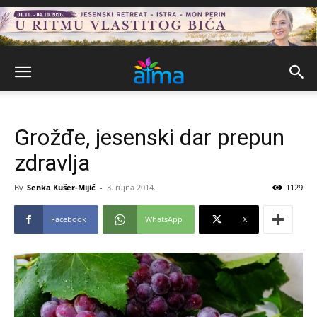
Grožđe, jesenski dar prepun
zdravlja
By
Senka Kušer-Mijić
-
3. rujna 2014.
1129
Facebook
WhatsApp
X