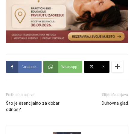
Facebook
WhatsApp
X
Prethodna objava
Slijedeća objava
Što je esencijalno za dobar
Duhovna glad
odnos?