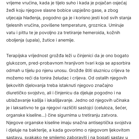
vrijeme vrućina, kada je tijelo suho i kada je pojačan osjećaj
žeđi koju njegove slasne bobice uspješno gase, a zbog
utjecaja hlađenja, pogodno ga je i korisno jesti kod svih stanja
tjelesnih vrućina, povišene temperature, groznica. Umiruje
vatu i pittu te je povoljno za tretiranje hemeroida, kožnih
oboljenja (upala), žutice i anemije.
Terapijska vrijednost grožđa leži u činjenici da je ono bogato
glukozom, pred-probavnom hranjivom tvari koja se apsorbira
odmah u tijelu po njenu unosu. Grožđe štiti sluznicu crijeva te
možemo reći da tonira želudac i crijeva. Od ostalih njegovih
ljekovitih djelovanja treba istaknuti njegovo značajno
diuretičko svojstvo, ali i činjenicu da djeluje pogodno i na
ublažavanje kašlja i iskašljavanje. Jedno od njegovih učinaka
je i laksativno te ga njegovi različiti sastojci (celuloza, šećer,
organske kiseline…) čine sigurnima u tretiranju zatvora.
Njegove organske kiseline imaju snažna antiseptička svojstva
i djeluje na bakterije, a kada govorimo o njegovom ljekovitom
sastavu, svakako ne smijemo zaboraviti i na bogati sastav u