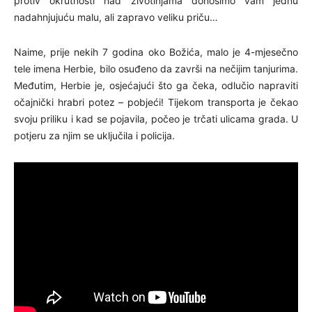
protiv okrutnosti nad životinjama donosimo vam jednu
nadahnjujuću malu, ali zapravo veliku priču…
Naime, prije nekih 7 godina oko Božića, malo je 4-mjesečno
tele imena Herbie, bilo osuđeno da završi na nečijim tanjurima.
Međutim, Herbie je, osjećajući što ga čeka, odlučio napraviti
očajnički hrabri potez – pobjeći! Tijekom transporta je čekao
svoju priliku i kad se pojavila, počeo je trčati ulicama grada. U
potjeru za njim se uključila i policija.