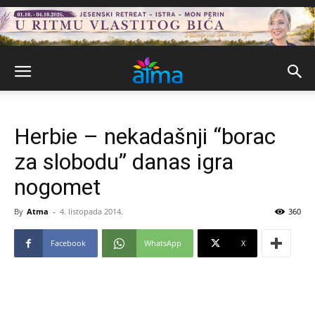
Herbie – nekadašnji “borac
za slobodu” danas igra
nogomet
By
Atma
-
4. listopada 2014.
360
Facebook
WhatsApp
X