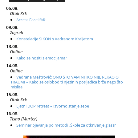
05.08.
Otok Krk
Access Facelift®
09.08.
Zagreb
Konstelacije SIKON s Vedranom Kraljetom
13.08.
Online
Kako se nositi s emocijama?
14.08.
Online
Vedrana Meštrović: ONO ŠTO VAM NITKO NIJE REKAO O
TRAUMI – Kako se osloboditi njezinih posljedica brže nego što
mislite
15.08.
Otok Krk
Ljetni DOP retreat – Izvorno stanje sebe
16.08.
Tisno (Murter)
Seminar pjevanja po metodi „Škole za otkrivanje glasa“
20.08.
Online