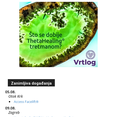
Zanimljiva događanja
05.08.
Otok Krk
Access Facelift®
09.08.
Zagreb