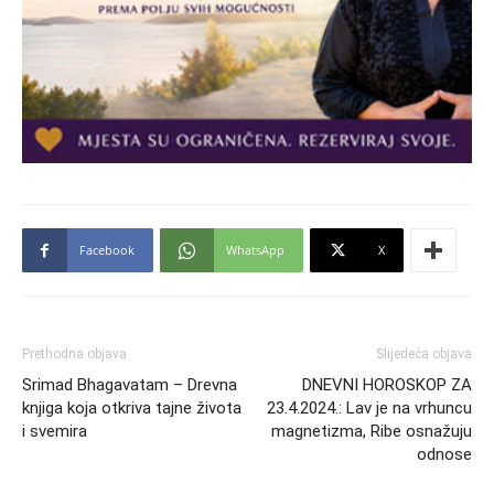
Facebook
WhatsApp
X
Prethodna objava
Slijedeća objava
Srimad Bhagavatam – Drevna
DNEVNI HOROSKOP ZA
knjiga koja otkriva tajne života
23.4.2024.: Lav je na vrhuncu
i svemira
magnetizma, Ribe osnažuju
odnose