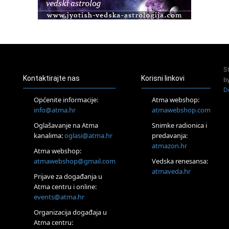
Pula
Access BARS®, otpusti stres
23.08.
Pula
Access Energetski Facelift®
24.08.
S
Zagreb
Kontaktirajte nas
Korisni linkovi
b
Pjesma srca / Zagreb
D
Online
Općenite informacije:
Atma webshop:
Tečaj Višeg Vodstva, razvijanja intuicije i Akaša zapisa
info@atma.hr
atmawebshop.com
26.08.
Oglašavanje na Atma
Snimke radionica i
Online
kanalima:
oglasi@atma.hr
predavanja:
Postanite Nositelj Vibracije Nove Zemlje
atmazon.hr
27.08.
Atma webshop:
Visoko
atmawebshop@gmail.com
Vedska renesansa:
Alemka Dauskardt – Jednodnevna radionica sistemskih
atmaveda.hr
Prijave za događanja u
konstelacija
Atma centru i online:
29.08.
events@atma.hr
Zagreb
HOD PO ŽERAVICI – Seminar koji mijenja tijelo, duh i um
Organizacija događaja u
SoulFest – Festival glazbe, mudrosti i zajedništva
Atma centru: