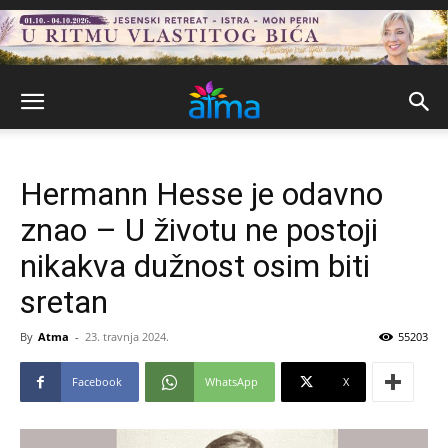
Hermann Hesse je odavno
znao – U životu ne postoji
nikakva dužnost osim biti
sretan
By
Atma
-
23. travnja 2024.
55203
Facebook
WhatsApp
X