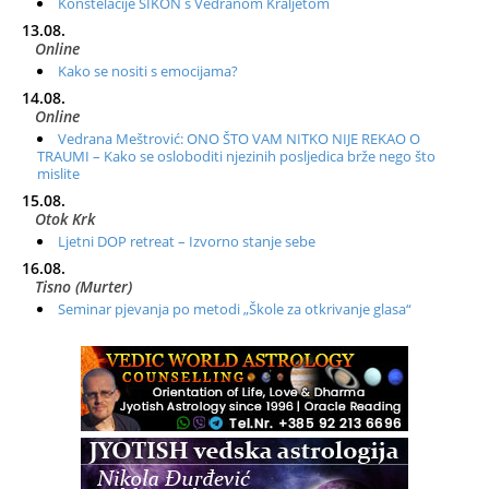
Konstelacije SIKON s Vedranom Kraljetom
13.08.
Online
Kako se nositi s emocijama?
14.08.
Online
Vedrana Meštrović: ONO ŠTO VAM NITKO NIJE REKAO O
TRAUMI – Kako se osloboditi njezinih posljedica brže nego što
mislite
15.08.
Otok Krk
Ljetni DOP retreat – Izvorno stanje sebe
16.08.
Tisno (Murter)
Seminar pjevanja po metodi „Škole za otkrivanje glasa“
20.08.
Online
Radionica: Pomagači iz drugih dimenzija Online – otvoreno za
sve
21.08.
Zagreb+Online
Osnovni ThetaHealing® tečaj, Zagreb i Online
22.08.