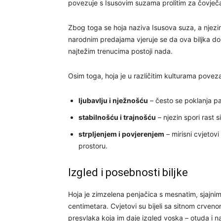
povezuje s Isusovim suzama prolitim za čovječ
Zbog toga se hoja naziva Isusova suza, a njezin c
narodnim predajama vjeruje se da ova biljka dono
najtežim trenucima postoji nada.
Osim toga, hoja je u različitim kulturama povez
ljubavlju i nježnošću
– često se poklanja part
stabilnošću i trajnošću
– njezin spori rast 
strpljenjem i povjerenjem
– mirisni cvjetovi 
prostoru.
Izgled i posebnosti biljke
Hoja je zimzelena penjačica s mesnatim, sjajni
centimetara. Cvjetovi su bijeli sa sitnom crveno
presvlaka koja im daje izgled voska – otuda i na