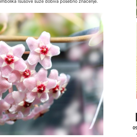
simbolika Isusove suze dobiva posebno značenje.
09