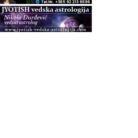
.08.
Pula
Access BARS®, otpusti stres
.08.
Pula
Access Energetski Facelift®
.08.
Zagreb
Pjesma srca / Zagreb
Online
Tečaj Višeg Vodstva, razvijanja intuicije i Akaša
zapisa
.08.
Online
Postanite Nositelj Vibracije Nove Zemlje
.08.
Visoko
Alemka Dauskardt – Jednodnevna radionica
sistemskih konstelacija
.08.
Zagreb
HOD PO ŽERAVICI – Seminar koji mijenja tijelo,