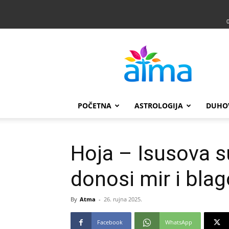
Atma
POČETNA
ASTROLOGIJA
DUHO
Hoja – Isusova su
donosi mir i bla
By
Atma
-
26. rujna 2025.
Facebook
WhatsApp