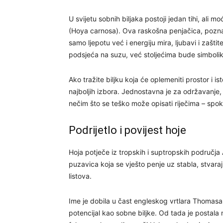
U svijetu sobnih biljaka postoji jedan tihi, ali m
(Hoya carnosa). Ova raskošna penjačica, pozna
samo ljepotu već i energiju mira, ljubavi i zaštit
podsjeća na suzu, već stoljećima bude simbolik
Ako tražite biljku koja će oplemeniti prostor i is
najboljih izbora. Jednostavna je za održavanje,
nečim što se teško može opisati riječima – spokoj
Podrijetlo i povijest hoje
Hoja potječe iz tropskih i suptropskih područja Az
puzavica koja se vješto penje uz stabla, stvara
listova.
Ime je dobila u čast engleskog vrtlara Thomasa Ho
potencijal kao sobne biljke. Od tada je postala