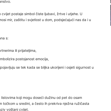
anstvo.
22
vijet postaje simbol čiste ljubavi, žrtve i utjehe. U
si mir, zaštitu i svjetlost u dom, podsjećajući nas da i u
23
24
ana s:
nerima ili prijateljima,
simbolizira postojanost emocija,
26
pojavljuju se tek kada se biljka ukorijeni i osjeti sigurnost u
27
m listovima koji mogu doseći dužinu od pet do osam
29
m točkom u sredini, a često ih prekriva nježna ružičasta
ziv voštani cvijet.