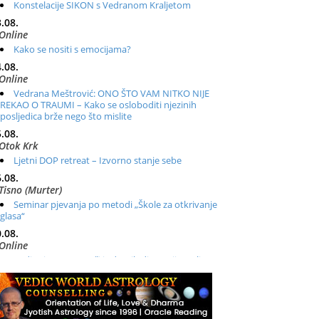
Konstelacije SIKON s Vedranom Kraljetom
.08.
Online
Kako se nositi s emocijama?
.08.
Online
Vedrana Meštrović: ONO ŠTO VAM NITKO NIJE
REKAO O TRAUMI – Kako se osloboditi njezinih
posljedica brže nego što mislite
.08.
Otok Krk
Ljetni DOP retreat – Izvorno stanje sebe
.08.
Tisno (Murter)
Seminar pjevanja po metodi „Škole za otkrivanje
glasa“
.08.
Online
Radionica: Pomagači iz drugih dimenzija Online –
otvoreno za sve
.08.
Zagreb+Online
Osnovni ThetaHealing® tečaj, Zagreb i Online