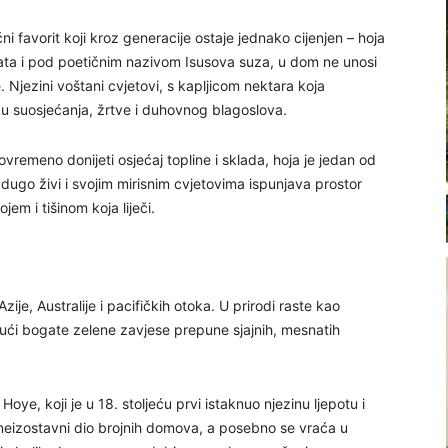
oćni favorit koji kroz generacije ostaje jednako cijenjen – hoja
ta i pod poetičnim nazivom Isusova suza, u dom ne unosi
e. Njezini voštani cvjetovi, s kapljicom nektara koja
u suosjećanja, žrtve i duhovnog blagoslova.
tovremeno donijeti osjećaj topline i sklada, hoja je jedan od
 dugo živi i svojim mirisnim cvjetovima ispunjava prostor
em i tišinom koja liječi.
ije, Australije i pacifičkih otoka. U prirodi raste kao
jući bogate zelene zavjese prepune sjajnih, mesnatih
ye, koji je u 18. stoljeću prvi istaknuo njezinu ljepotu i
 neizostavni dio brojnih domova, a posebno se vraća u