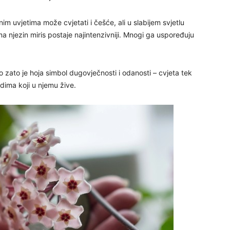
nim uvjetima može cvjetati i češće, ali u slabijem svjetlu
 njezin miris postaje najintenzivniji. Mnogi ga uspoređuju
30
ravo zato je hoja simbol dugovječnosti i odanosti – cvjeta tek
31
dima koji u njemu žive.
28
05
06