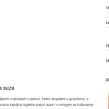
13
14
15
16
20
a suza
21
ezini zvjezdasti cvjetovi, često skupljeni u grozdove, u
tlucava kapljica izgleda poput suze i u mnogim se kulturama