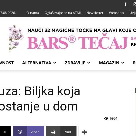
07.08.2026.
O nama
Oglašavajte se na ATMI
Newsletter
Webshop
Uvje
VNOST
ALTERNATIVA
ZDRAVLJE
MAGAZIN
R
za: Biljka koja
gostanje u dom
6984
X
Viber
Print