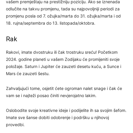
vašem premještaju na prestižniju poziciju. Ako se iznenada
odlučite na takvu promjenu, tada su najpovoljniji periodi za
promjenu posla od 7. ožujka/marta do 31. ožujka/marta i od
18. rujna/septembra do 13. listopada/oktobra.
Rak
Rakovi, imate dvostruku ili čak trostruku sreću! Početkom
2024. godine planeti u vašem Zodijaku će promijeniti svoje
položaje. Saturn i Jupiter će zauzeti desetu kuću, a Sunce i
Mars će zauzeti šestu.
Zahvaljujući tome, osjetit ćete ogroman nalet snage i čak će
vam se i najteži posao činiti nevjerojatno lakim.
Oslobodite svoje kreativne ideje i podijelite ih sa svojim šefom.
Imate sve šanse dobiti odobrenje i podršku u njihovoj
provedbi.