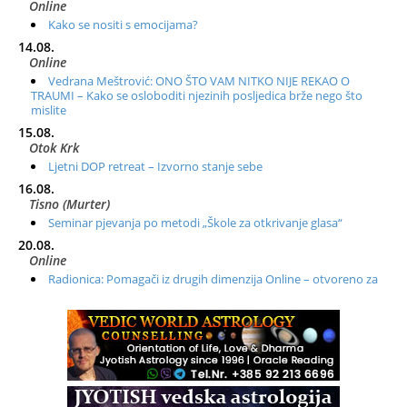
Online
Kako se nositi s emocijama?
14.08.
Online
Vedrana Meštrović: ONO ŠTO VAM NITKO NIJE REKAO O
TRAUMI – Kako se osloboditi njezinih posljedica brže nego što
mislite
15.08.
Otok Krk
Ljetni DOP retreat – Izvorno stanje sebe
16.08.
Tisno (Murter)
Seminar pjevanja po metodi „Škole za otkrivanje glasa“
20.08.
Online
Radionica: Pomagači iz drugih dimenzija Online – otvoreno za
sve
21.08.
Zagreb+Online
Osnovni ThetaHealing® tečaj, Zagreb i Online
22.08.
Pula
Access BARS®, otpusti stres