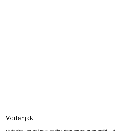
Vodenjak
Vodenjaci, na početku godine ćete morati puno raditi. Od