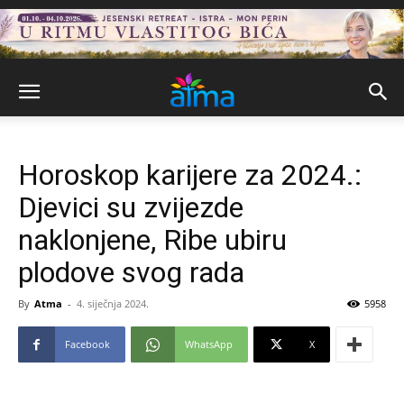
Horoskop karijere za 2024.:
Djevici su zvijezde
naklonjene, Ribe ubiru
plodove svog rada
By
Atma
-
4. siječnja 2024.
5958
Facebook
WhatsApp
X