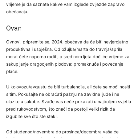
vrijeme je da saznate kakve vam izglede zvijezde zapravo
obećavaju.
Ovan
Ovnovi, pripremite se, 2024. obećava da će biti nevjerojatno
produktivna i uspješna. Od ožujka/marta do travnja/aprila
morat ćete naporno raditi, a sredinom ljeta doći će vrijeme za
sakupljanje dragocjenih plodova: promaknuće i povećanje
plaće.
U kolovozu/avgustu će biti turbulencija, ali ćete se moći nositi
s tim. Pokušajte ne obraćati pažnju na zavidne ljude i ne
ulazite u sukobe. Svađe vas neće prikazati u najboljem svjetlu
pred rukovodstvom, što znači da postoji veliki rizik da
izgubite sve što ste stekli.
Od studenog/novembra do prosinca/decembra vaša će