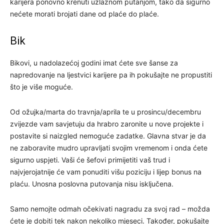
karijera ponovno krenuti uzlaznom putanjom, tako da sigurno
nećete morati brojati dane od plaće do plaće.
Bik
Bikovi, u nadolazećoj godini imat ćete sve šanse za
napredovanje na ljestvici karijere pa ih pokušajte ne propustiti
što je više moguće.
Od ožujka/marta do travnja/aprila te u prosincu/decembru
zvijezde vam savjetuju da hrabro zaronite u nove projekte i
postavite si naizgled nemoguće zadatke. Glavna stvar je da
ne zaboravite mudro upravljati svojim vremenom i onda ćete
sigurno uspjeti. Vaši će šefovi primijetiti vaš trud i
najvjerojatnije će vam ponuditi višu poziciju i lijep bonus na
plaću. Unosna poslovna putovanja nisu isključena.
Samo nemojte odmah očekivati ​​nagradu za svoj rad – možda
ćete je dobiti tek nakon nekoliko mjeseci. Također, pokušajte