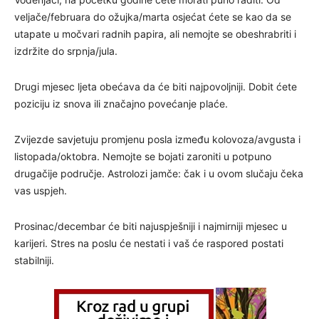
veljače/februara do ožujka/marta osjećat ćete se kao da se
utapate u močvari radnih papira, ali nemojte se obeshrabriti i
izdržite do srpnja/jula.
Drugi mjesec ljeta obećava da će biti najpovoljniji. Dobit ćete
poziciju iz snova ili značajno povećanje plaće.
Zvijezde savjetuju promjenu posla između kolovoza/avgusta i
listopada/oktobra. Nemojte se bojati zaroniti u potpuno
drugačije područje. Astrolozi jamče: čak i u ovom slučaju čeka
vas uspjeh.
Prosinac/decembar će biti najuspješniji i najmirniji mjesec u
karijeri. Stres na poslu će nestati i vaš će raspored postati
stabilniji.