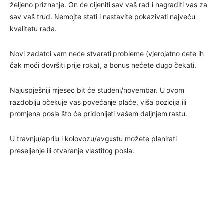
željeno priznanje. On će cijeniti sav vaš rad i nagraditi vas za
sav vaš trud. Nemojte stati i nastavite pokazivati ​​najveću
kvalitetu rada.
Novi zadatci vam neće stvarati probleme (vjerojatno ćete ih
čak moći dovršiti prije roka), a bonus nećete dugo čekati.
Najuspješniji mjesec bit će studeni/novembar. U ovom
razdoblju očekuje vas povećanje plaće, viša pozicija ili
promjena posla što će pridonijeti vašem daljnjem rastu.
U travnju/aprilu i kolovozu/avgustu možete planirati
preseljenje ili otvaranje vlastitog posla.