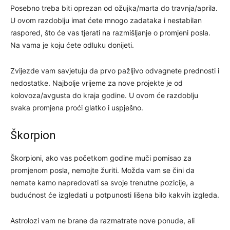
Posebno treba biti oprezan od ožujka/marta do travnja/aprila.
U ovom razdoblju imat ćete mnogo zadataka i nestabilan
raspored, što će vas tjerati na razmišljanje o promjeni posla.
Na vama je koju ćete odluku donijeti.
Zvijezde vam savjetuju da prvo pažljivo odvagnete prednosti i
nedostatke. Najbolje vrijeme za nove projekte je od
kolovoza/avgusta do kraja godine. U ovom će razdoblju
svaka promjena proći glatko i uspješno.
Škorpion
Škorpioni, ako vas početkom godine muči pomisao za
promjenom posla, nemojte žuriti. Možda vam se čini da
nemate kamo napredovati sa svoje trenutne pozicije, a
budućnost će izgledati u potpunosti lišena bilo kakvih izgleda.
Astrolozi vam ne brane da razmatrate nove ponude, ali