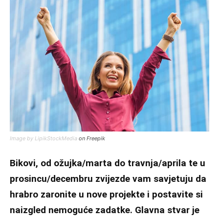
Image by LipikStockMedia
on Freepik
Bikovi, od ožujka/marta do travnja/aprila te u
prosincu/decembru zvijezde vam savjetuju da
hrabro zaronite u nove projekte i postavite si
naizgled nemoguće zadatke. Glavna stvar je