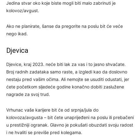
Jedina stvar oko koje biste mogli biti malo zabrinuti je
kolovoz/avgust.
Ako ne planirate, šanse da pregorite na poslu bit će veće
nego ikad.
Djevica
Djevice, kraj 2023. neće biti lak za vas i to jasno shvaćate.
Broj radnih zadataka samo raste, a izgledi kao da doslovno
nestaju pred vašim očima. Ali nemojte se usuditi odustati, jer
ćete početkom sljedeće godine konačno dobiti zaslužene
nagrade za svoj trud.
Vrhunac vaše karijere bit će od srpnja/jula do
kolovoza/avgusta – bit ćete unaprijeđeni na poslu ili prebačeni
u prestižniji ogranak. Glavno je pokušati obuzdati svoju radost
i ne hvaliti se previše pred kolegama.