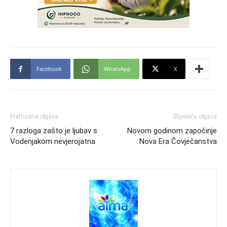
Facebook
WhatsApp
X
Prethodna objava
Slijedeća objava
7 razloga zašto je ljubav s
Novom godinom započinje
Vodenjakom nevjerojatna
Nova Era Čovječanstva