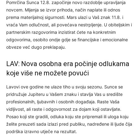
Pomrčina Sunca 12.8. započinje novo razdoblje upravljanja
novcem. Mijenja se izvor prihoda, način naplate ili odnos
prema materijalnoj sigurnosti. Mars ulazi u Vaš znak 11.8. i
vraća Vam odlučnost, ali povećava nestrpljenje. U obiteljskim i
partnerskim razgovorima inzistirat ćete na konkretnim
odgovorima, osobito ondje gdje se financijske i emocionalne
obveze već dugo preklapaju.
LAV: Nova osobna era počinje odlukama
koje više ne možete povući
Lavovi ove godine ne ulaze tiho u svoju sezonu. Sunce se
pridružuje Jupiteru u Vašem znaku i stavlja Vas u središte
profesionalnih, ljubavnih i osobnih događaja. Raste Vaša
vidljivost, ali raste i odgovornost za dojam koji ostavljate.
Posao koji ste gradili, odluka koju ste pripremali ili uloga koju
želite preuzeti sada izlazi pred publiku, nadređene ili ljude čija
podrška izravno utječe na rezultat.