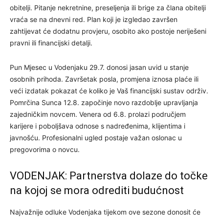
obitelji. Pitanje nekretnine, preseljenja ili brige za člana obitelji
vraća se na dnevni red. Plan koji je izgledao završen
zahtijevat će dodatnu provjeru, osobito ako postoje neriješeni
pravni ili financijski detalji.
Pun Mjesec u Vodenjaku 29.7. donosi jasan uvid u stanje
osobnih prihoda. Završetak posla, promjena iznosa plaće ili
veći izdatak pokazat će koliko je Vaš financijski sustav održiv.
Pomrčina Sunca 12.8. započinje novo razdoblje upravljanja
zajedničkim novcem. Venera od 6.8. prolazi područjem
karijere i poboljšava odnose s nadređenima, klijentima i
javnošću. Profesionalni ugled postaje važan oslonac u
pregovorima o novcu.
VODENJAK: Partnerstva dolaze do točke
na kojoj se mora odrediti budućnost
Najvažnije odluke Vodenjaka tijekom ove sezone donosit će