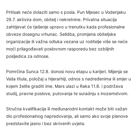
Pritisak neće dolaziti samo s posla. Pun Mjesec u Vodenjaku
29.7. aktivira dom, obitelj i nekretnine. Privatna situacija
zahtijevat će rješenje upravo u trenutku kada profesionalne
obveze dosegnu vrhunac. Selidba, promjena obiteljske
organizacije ili važna odluka vezana uz roditelje više se neće
moći prilagođavati poslovnom rasporedu bez ozbiljnih
posljedica za odnose.
Pomrčina Sunca 12.8. donosi novu etapu u karijeri. Mijenja se
Vaša titula, položaj u hijerarhiji, odnos s nadređenima ili smjer u
kojem želite graditi ime. Mars ulazi u Raka 11.8. i podržava
studij, pravne poslove, putovanja te suradnju s inozemstvom.
Stručna kvalifikacija ili međunarodni kontakt može biti važan
dio profesionalnog napredovanja, ali samo ako svoje planove
predstavite jasno i bez skrivenih uvjeta.