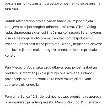
postaje jasno tko zaista nosi odgovornost, a tko se oslanja na
tuđi trud.
Saturn retrogradno prolazi Vašim financijskim područjem i
zahtijeva ozbiljan pregled prihoda i troškova. Cijena Vašeg
rada, dugoročna sigurnost i način na koji raspolažete novcem
više se ne mogu voditi prema trenutačnom raspoloženju.
Posebnu pozornost traže pretplate, krediti, neplaćene obveze
i poslovi koji oduzimaju mnogo vremena, a donose premalo
koristi.
Pun Mjesec u Vodenjaku 29.7. otkriva iscrpljenost, zakulisni
problem ili informaciju koja je dugo bila skrivana. Odmor i
povlačenje bit će potrebni kako biste razumjeli što Vam
zapravo troši energiju.
Pomrčina Sunca 12.8. donosi novi posao, promjenu rasporeda
ili reorganizaciju radnog mjesta. Mars u Raku od 11.8. snažno