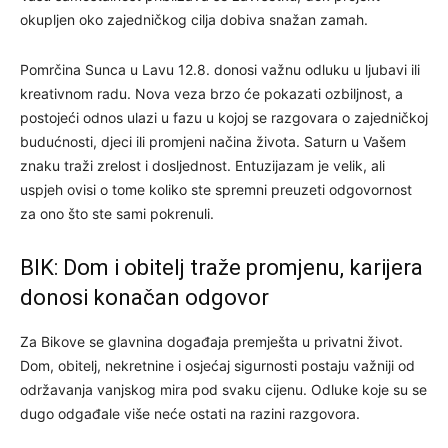
okupljen oko zajedničkog cilja dobiva snažan zamah.
Pomrčina Sunca u Lavu 12.8. donosi važnu odluku u ljubavi ili
kreativnom radu. Nova veza brzo će pokazati ozbiljnost, a
postojeći odnos ulazi u fazu u kojoj se razgovara o zajedničkoj
budućnosti, djeci ili promjeni načina života. Saturn u Vašem
znaku traži zrelost i dosljednost. Entuzijazam je velik, ali
uspjeh ovisi o tome koliko ste spremni preuzeti odgovornost
za ono što ste sami pokrenuli.
BIK: Dom i obitelj traže promjenu, karijera
donosi konačan odgovor
Za Bikove se glavnina događaja premješta u privatni život.
Dom, obitelj, nekretnine i osjećaj sigurnosti postaju važniji od
održavanja vanjskog mira pod svaku cijenu. Odluke koje su se
dugo odgađale više neće ostati na razini razgovora.