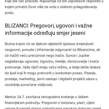
koje ste već preuzeli. Najvažnije će biti uspostaviti raspored u
kojem privatni život više ne ovisi o stalnom prilagođavanju
poslu.
BLIZANCI: Pregovori, ugovori i važne
informacije određuju smjer jeseni
Brzina kojom će se tijekom sljedećih tjedana izmjenjivati
razgovori, ponude i informacije odgovarat će Blizancima, ali
će tražiti veću preciznost nego inače. Sunce i Jupiter
naglašavaju ugovore, trgovinu, medije, obrazovanje i kraća
putovanja. Vaše riječi imaju veću težinu, a ideje lakše dolaze
do ljudi koji ih mogu pretvoriti u konkretan posao. Pisanje,
prodaja, marketing, javni nastupi i digitalni projekti ulaze u
razdoblje povećane vidljivosti.
Merkur 24.7. završava retrogradno kretanje u Vašem
financijskom području. Pregovori o honoraru, plaći, cijeni
usluge ili naplati starog potraživanja napokon dobivaju jasniji