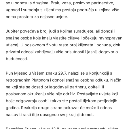
se u odnosu s drugima. Brak, veza, poslovno partnerstvo,
ugovori i suradnja s klijentima postaju područja u kojima više
nema prostora za nejasne uvjete.
Jupiter povećava broj ljudi s kojima surađujete, ali donosi i
snažne osobe koje imaju vlastite ciljeve i očekuju ravnopravan
utjecaj. U poslovnom životu raste broj klijenata i ponuda, dok
privatni odnosi zahtijevaju više prisutnosti i jasniji dogovor o
budućnosti.
Pun Mjesec u Vašem znaku 29.7. nalazi se u konjunkciji s
retrogradnim Plutonom i donosi snažnu osobnu odluku. Način
na koji ste se dosad prilagođavali partneru, obitelji ili
poslovnom okruženju više nije održiv. Postavljate uvjete koji
bolje odgovaraju osobi kakva ste postali tijekom posljednjih
godina. Reakcija druge strane pokazat će može li odnos
nastaviti rasti ili je dosegnuo svoj krajnji domet.
Pomrčina Sunca u Lavu 12.8. pokreće novi partnerski ciklus.