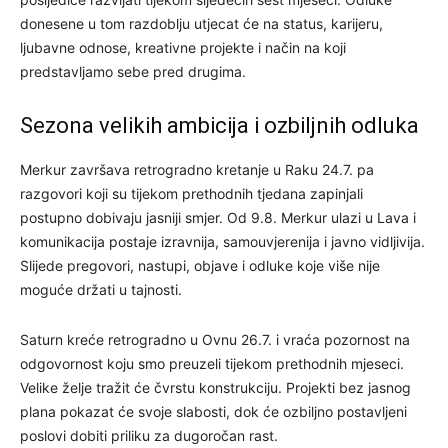
donesene u tom razdoblju utjecat će na status, karijeru,
ljubavne odnose, kreativne projekte i način na koji
predstavljamo sebe pred drugima.
Sezona velikih ambicija i ozbiljnih odluka
Merkur završava retrogradno kretanje u Raku 24.7. pa
razgovori koji su tijekom prethodnih tjedana zapinjali
postupno dobivaju jasniji smjer. Od 9.8. Merkur ulazi u Lava i
komunikacija postaje izravnija, samouvjerenija i javno vidljivija.
Slijede pregovori, nastupi, objave i odluke koje više nije
moguće držati u tajnosti.
Saturn kreće retrogradno u Ovnu 26.7. i vraća pozornost na
odgovornost koju smo preuzeli tijekom prethodnih mjeseci.
Velike želje tražit će čvrstu konstrukciju. Projekti bez jasnog
plana pokazat će svoje slabosti, dok će ozbiljno postavljeni
poslovi dobiti priliku za dugoročan rast.