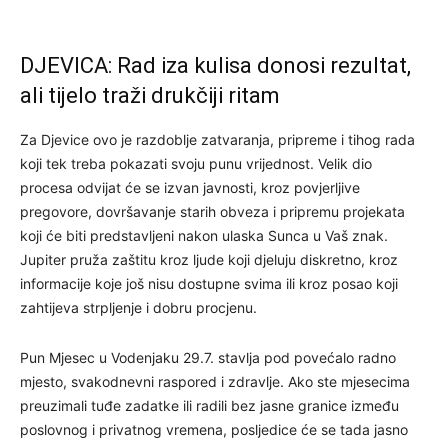
DJEVICA: Rad iza kulisa donosi rezultat,
ali tijelo traži drukčiji ritam
Za Djevice ovo je razdoblje zatvaranja, pripreme i tihog rada
koji tek treba pokazati svoju punu vrijednost. Velik dio
procesa odvijat će se izvan javnosti, kroz povjerljive
pregovore, dovršavanje starih obveza i pripremu projekata
koji će biti predstavljeni nakon ulaska Sunca u Vaš znak.
Jupiter pruža zaštitu kroz ljude koji djeluju diskretno, kroz
informacije koje još nisu dostupne svima ili kroz posao koji
zahtijeva strpljenje i dobru procjenu.
Pun Mjesec u Vodenjaku 29.7. stavlja pod povećalo radno
mjesto, svakodnevni raspored i zdravlje. Ako ste mjesecima
preuzimali tuđe zadatke ili radili bez jasne granice između
poslovnog i privatnog vremena, posljedice će se tada jasno