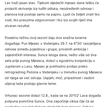
Lav traži jasan stav. Tijekom sljedećih mjesec dana teško će
prolaziti skrivanje iza tuđih odluka, neodređenih odnosa i
planova koji postoje samo na papiru. Ljudi će željeti znati tko
vodi, tko preuzima odgovornost i tko iza svojih riječi ima
stvaran rezultat.
Posebnu težinu ovoj sezoni daju dva snažna lunarna
događaja. Pun Mjesec u Vodenjaku 29.7. na 6°30′ rasvjetljava
odnose između pojedinca i grupe, privatnih ambicija i
zajedničkih interesa. Sunce istoga dana, nešto više od dva
sata prije punog Mjeseca, dolazi u egzakt­nu konjunkciju s
Jupiterom u Lavu. Mjesec je prethodno prošao preko
retrogradnog Plutona u Vodenjaku i u trenutku punog Mjeseca
od njega se već odvaja. Uspjeh, moć, pripadnost i osobni
utjecaj tada postaju glavne teme.
Vrhunac sezone dolazi 12.8., kada se na 20°02′ Lava događa
potpuna pomrčina Sunca. Ona započinje ciklus čije će se
posljedice razvijati tijekom sljedećih šest mjeseci. Odluke