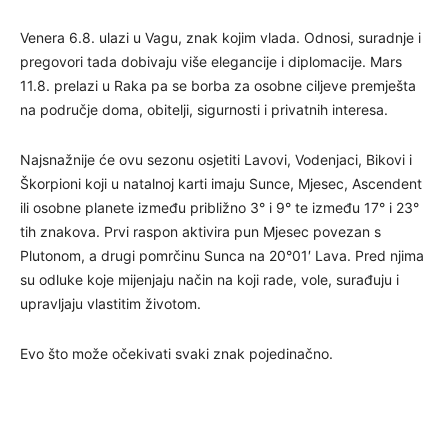
Venera 6.8. ulazi u Vagu, znak kojim vlada. Odnosi, suradnje i
pregovori tada dobivaju više elegancije i diplomacije. Mars
11.8. prelazi u Raka pa se borba za osobne ciljeve premješta
na područje doma, obitelji, sigurnosti i privatnih interesa.
Najsnažnije će ovu sezonu osjetiti Lavovi, Vodenjaci, Bikovi i
Škorpioni koji u natalnoj karti imaju Sunce, Mjesec, Ascendent
ili osobne planete između približno 3° i 9° te između 17° i 23°
tih znakova. Prvi raspon aktivira pun Mjesec povezan s
Plutonom, a drugi pomrčinu Sunca na 20°01′ Lava. Pred njima
su odluke koje mijenjaju način na koji rade, vole, surađuju i
upravljaju vlastitim životom.
Evo što može očekivati svaki znak pojedinačno.