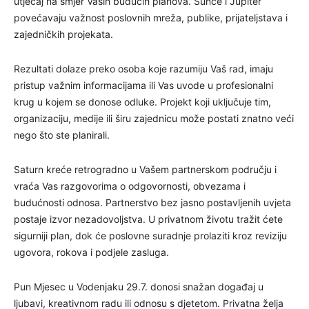
utjecaj na smjer Vaših budućih planova. Sunce i Jupiter
povećavaju važnost poslovnih mreža, publike, prijateljstava i
zajedničkih projekata.
Rezultati dolaze preko osoba koje razumiju Vaš rad, imaju
pristup važnim informacijama ili Vas uvode u profesionalni
krug u kojem se donose odluke. Projekt koji uključuje tim,
organizaciju, medije ili širu zajednicu može postati znatno veći
nego što ste planirali.
Saturn kreće retrogradno u Vašem partnerskom području i
vraća Vas razgovorima o odgovornosti, obvezama i
budućnosti odnosa. Partnerstvo bez jasno postavljenih uvjeta
postaje izvor nezadovoljstva. U privatnom životu tražit ćete
sigurniji plan, dok će poslovne suradnje prolaziti kroz reviziju
ugovora, rokova i podjele zasluga.
Pun Mjesec u Vodenjaku 29.7. donosi snažan događaj u
ljubavi, kreativnom radu ili odnosu s djetetom. Privatna želja