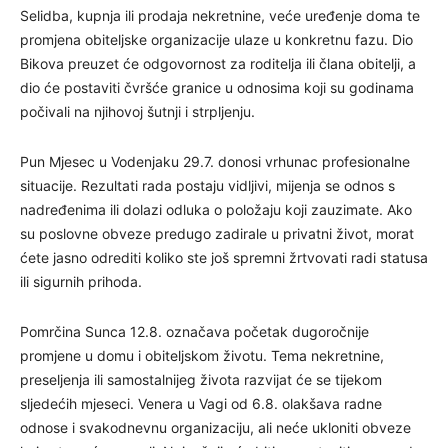
Selidba, kupnja ili prodaja nekretnine, veće uređenje doma te
promjena obiteljske organizacije ulaze u konkretnu fazu. Dio
Bikova preuzet će odgovornost za roditelja ili člana obitelji, a
dio će postaviti čvršće granice u odnosima koji su godinama
počivali na njihovoj šutnji i strpljenju.
Pun Mjesec u Vodenjaku 29.7. donosi vrhunac profesionalne
situacije. Rezultati rada postaju vidljivi, mijenja se odnos s
nadređenima ili dolazi odluka o položaju koji zauzimate. Ako
su poslovne obveze predugo zadirale u privatni život, morat
ćete jasno odrediti koliko ste još spremni žrtvovati radi statusa
ili sigurnih prihoda.
Pomrčina Sunca 12.8. označava početak dugoročnije
promjene u domu i obiteljskom životu. Tema nekretnine,
preseljenja ili samostalnijeg života razvijat će se tijekom
sljedećih mjeseci. Venera u Vagi od 6.8. olakšava radne
odnose i svakodnevnu organizaciju, ali neće ukloniti obveze