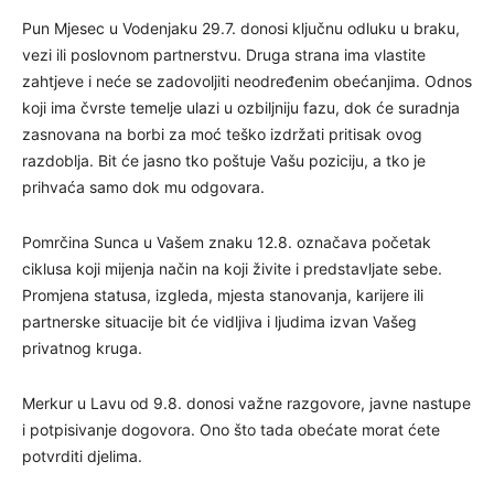
Pun Mjesec u Vodenjaku 29.7. donosi ključnu odluku u braku,
vezi ili poslovnom partnerstvu. Druga strana ima vlastite
zahtjeve i neće se zadovoljiti neodređenim obećanjima. Odnos
koji ima čvrste temelje ulazi u ozbiljniju fazu, dok će suradnja
zasnovana na borbi za moć teško izdržati pritisak ovog
razdoblja. Bit će jasno tko poštuje Vašu poziciju, a tko je
prihvaća samo dok mu odgovara.
Pomrčina Sunca u Vašem znaku 12.8. označava početak
ciklusa koji mijenja način na koji živite i predstavljate sebe.
Promjena statusa, izgleda, mjesta stanovanja, karijere ili
partnerske situacije bit će vidljiva i ljudima izvan Vašeg
privatnog kruga.
Merkur u Lavu od 9.8. donosi važne razgovore, javne nastupe
i potpisivanje dogovora. Ono što tada obećate morat ćete
potvrditi djelima.