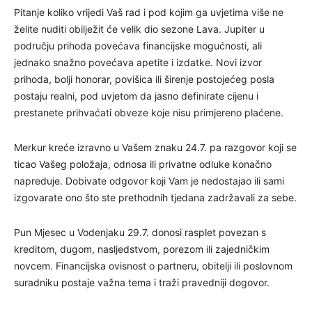
Pitanje koliko vrijedi Vaš rad i pod kojim ga uvjetima više ne
želite nuditi obilježit će velik dio sezone Lava. Jupiter u
području prihoda povećava financijske mogućnosti, ali
jednako snažno povećava apetite i izdatke. Novi izvor
prihoda, bolji honorar, povišica ili širenje postojećeg posla
postaju realni, pod uvjetom da jasno definirate cijenu i
prestanete prihvaćati obveze koje nisu primjereno plaćene.
Merkur kreće izravno u Vašem znaku 24.7. pa razgovor koji se
ticao Vašeg položaja, odnosa ili privatne odluke konačno
napreduje. Dobivate odgovor koji Vam je nedostajao ili sami
izgovarate ono što ste prethodnih tjedana zadržavali za sebe.
Pun Mjesec u Vodenjaku 29.7. donosi rasplet povezan s
kreditom, dugom, nasljedstvom, porezom ili zajedničkim
novcem. Financijska ovisnost o partneru, obitelji ili poslovnom
suradniku postaje važna tema i traži pravedniji dogovor.