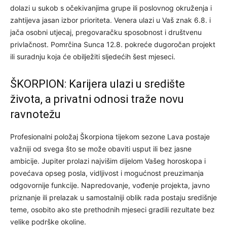
dolazi u sukob s očekivanjima grupe ili poslovnog okruženja i
zahtijeva jasan izbor prioriteta. Venera ulazi u Vaš znak 6.8. i
jača osobni utjecaj, pregovaračku sposobnost i društvenu
privlačnost. Pomrčina Sunca 12.8. pokreće dugoročan projekt
ili suradnju koja će obilježiti sljedećih šest mjeseci.
ŠKORPION: Karijera ulazi u središte
života, a privatni odnosi traže novu
ravnotežu
Profesionalni položaj Škorpiona tijekom sezone Lava postaje
važniji od svega što se može obaviti usput ili bez jasne
ambicije. Jupiter prolazi najvišim dijelom Vašeg horoskopa i
povećava opseg posla, vidljivost i mogućnost preuzimanja
odgovornije funkcije. Napredovanje, vođenje projekta, javno
priznanje ili prelazak u samostalniji oblik rada postaju središnje
teme, osobito ako ste prethodnih mjeseci gradili rezultate bez
velike podrške okoline.