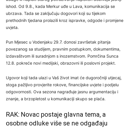
ishod. Od 9.8., kada Merkur uđe u Lava, komunikacija se
ubrzava. Tada se zaključuju dogovori koji su tijekom
prethodnih tjedana prolazili kroz ispravke, odgode i promjene
uvjeta.
Pun Mjesec u Vodenjaku 29.7. donosi završetak pitanja
povezanog sa studijem, pravnim postupkom, dokumentima,
izdavaštvom ili suradnjom s inozemstvom. Pomrčina Sunca
12.8. pokreće novi medijski, obrazovni ili poslovni projekt.
Ugovor koji tada ulazi u Vaš život imat će dugoročniji utjecaj,
stoga pažljivo provjerite rokove, financijske uvjete i podjelu
odgovornosti. Ova sezona nagrađuje jasnu argumentaciju i
znanje, a brzopletost u komunikaciji skupo se plaća.
RAK: Novac postaje glavna tema, a
osobne odluke više se ne odgađaju