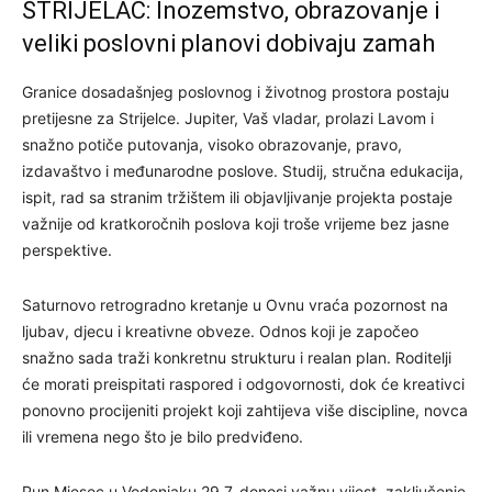
STRIJELAC: Inozemstvo, obrazovanje i
veliki poslovni planovi dobivaju zamah
Granice dosadašnjeg poslovnog i životnog prostora postaju
pretijesne za Strijelce. Jupiter, Vaš vladar, prolazi Lavom i
snažno potiče putovanja, visoko obrazovanje, pravo,
izdavaštvo i međunarodne poslove. Studij, stručna edukacija,
ispit, rad sa stranim tržištem ili objavljivanje projekta postaje
važnije od kratkoročnih poslova koji troše vrijeme bez jasne
perspektive.
Saturnovo retrogradno kretanje u Ovnu vraća pozornost na
ljubav, djecu i kreativne obveze. Odnos koji je započeo
snažno sada traži konkretnu strukturu i realan plan. Roditelji
će morati preispitati raspored i odgovornosti, dok će kreativci
ponovno procijeniti projekt koji zahtijeva više discipline, novca
ili vremena nego što je bilo predviđeno.
Pun Mjesec u Vodenjaku 29.7. donosi važnu vijest, zaključenje