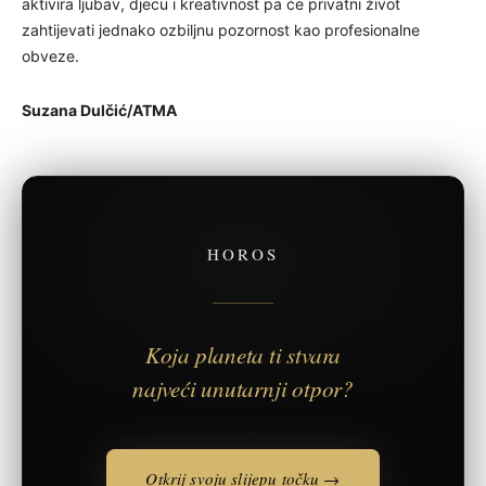
aktivira ljubav, djecu i kreativnost pa će privatni život
zahtijevati jednako ozbiljnu pozornost kao profesionalne
obveze.
Suzana Dulčić/ATMA
HOROS
Koja planeta ti stvara
najveći unutarnji otpor?
Otkrij svoju slijepu točku →