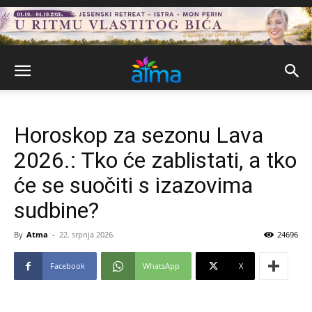
Horoskop za sezonu Lava
2026.: Tko će zablistati, a tko
će se suočiti s izazovima
sudbine?
By
Atma
-
22. srpnja 2026.
24696
Facebook
WhatsApp
X