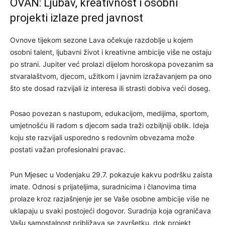
OVAN: Ljubav, kreativnost i osobni
projekti izlaze pred javnost
Ovnove tijekom sezone Lava očekuje razdoblje u kojem
osobni talent, ljubavni život i kreativne ambicije više ne ostaju
po strani. Jupiter već prolazi dijelom horoskopa povezanim sa
stvaralaštvom, djecom, užitkom i javnim izražavanjem pa ono
što ste dosad razvijali iz interesa ili strasti dobiva veći doseg.
Posao povezan s nastupom, edukacijom, medijima, sportom,
umjetnošću ili radom s djecom sada traži ozbiljniji oblik. Ideja
koju ste razvijali usporedno s redovnim obvezama može
postati važan profesionalni pravac.
Pun Mjesec u Vodenjaku 29.7. pokazuje kakvu podršku zaista
imate. Odnosi s prijateljima, suradnicima i članovima tima
prolaze kroz razjašnjenje jer se Vaše osobne ambicije više ne
uklapaju u svaki postojeći dogovor. Suradnja koja ograničava
Vašu samostalnost približava se završetku, dok projekt