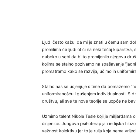
Ljudi često kažu, da mi je znati u čemu sam dob
promilima će ljudi otići na neki tečaj kiparstva,
duboko u sebi da bi to promijenilo njegovu društv
kojima se stalno pozivamo na spašavanje “jadnih
promatramo kako se razvija, učimo ih uniformira
Stalno nas se ucjenjuje s time da pomažemo “n
uniformiranošću i gušenjem individualnosti. S 
društvu, ali sve te nove teorije se uopće ne bav
Uzmimo talent Nikole Tesle koji je milijardama o
činjenice. Jungova psihoterapija i indijska filoz
važnost kolektivu jer to je rulja koja nema vrije