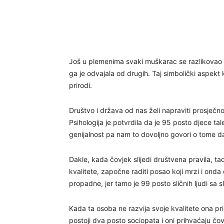
Još u plemenima svaki muškarac se razlikovao od 
ga je odvajala od drugih. Taj simbolički aspekt k
prirodi.
Društvo i država od nas želi napraviti prosječn
Psihologija je potvrdila da je 95 posto djece ta
genijalnost pa nam to dovoljno govori o tome da 
Dakle, kada čovjek slijedi društvena pravila, ta
kvalitete, započne raditi posao koji mrzi i ond
propadne, jer tamo je 99 posto sličnih ljudi sa 
Kada ta osoba ne razvija svoje kvalitete ona pr
postoji dva posto sociopata i oni prihvaćaju čov