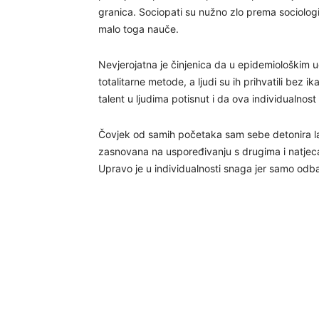
granica. Sociopati su nužno zlo prema sociologiji 
malo toga nauče.
Nevjerojatna je činjenica da u epidemiološkim 
totalitarne metode, a ljudi su ih prihvatili bez
talent u ljudima potisnut i da ova individualno
Čovjek od samih početaka sam sebe detonira la
zasnovana na uspoređivanju s drugima i natjeca
Upravo je u individualnosti snaga jer samo odba