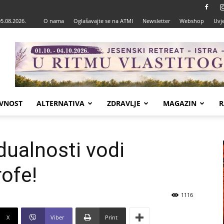
05.08.2026.
O nama
Oglašavajte se na ATMI
Newsletter
Webshop
Uvje
VNOST
ALTERNATIVA
ZDRAVLJE
MAGAZIN
R
idualnosti vodi
rofe!
1116
X
Viber
Print