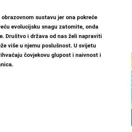
i u obrazovnom sustavu jer ona pokreće
veću evolucijsku snagu zatomite, onda
e. Društvo i država od nas želi napraviti
že više u njemu poslušnost. U svijetu
rihvaćaju čovjekovu glupost i naivnost i
anica.