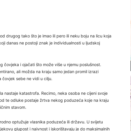
drugog tako što je imao ili pero ili neku boju na licu koja
oji danas ne postoji znak je individualnosti u ljudskoj
og čovjeka i ojačati što može više u njemu poslušnost.
lentirano, ali možda na kraju samo jedan promil izrazi
čovjek sebe ne vidi u cilju.
da nastaje katastrofa. Recimo, neka osoba ne cijeni svoje
a od te odluke postaje žrtva nekog poduzeća koje na kraju
sličnim stavom.
irodno optužuje vlasnika poduzeća ili državu. U svijetu
jekovu glupost i naivnost i iskorištavaju je do maksimalnih