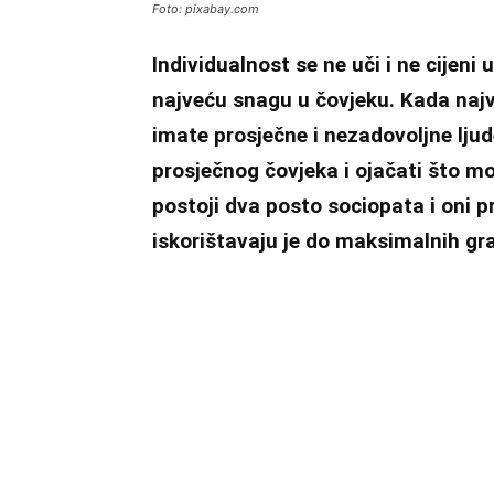
Foto: pixabay.com
Individualnost se ne uči i ne cijen
najveću snagu u čovjeku. Kada naj
imate prosječne i nezadovoljne ljud
prosječnog čovjeka i ojačati što mo
postoji dva posto sociopata i oni p
iskorištavaju je do maksimalnih gr