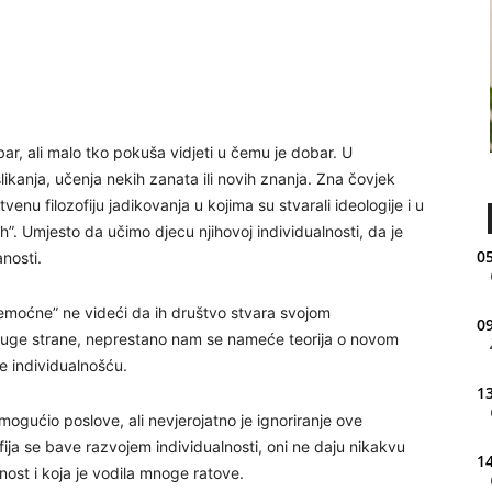
ar, ali malo tko pokuša vidjeti u čemu je dobar. U
 slikanja, učenja nekih zanata ili novih znanja. Zna čovjek
enu filozofiju jadikovanja u kojima su stvarali ideologije i u
”. Umjesto da učimo djecu njihovoj individualnosti, da je
05
nosti.
emoćne” ne videći da ih društvo stvara svojom
09
druge strane, neprestano nam se nameće teorija o novom
e individualnošću.
13
mogućio poslove, ali nevjerojatno je ignoriranje ove
ofija se bave razvojem individualnosti, oni ne daju nikakvu
14
dnost i koja je vodila mnoge ratove.