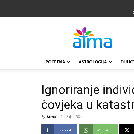
Atma
POČETNA
ASTROLOGIJA
DUHO
Ignoriranje indiv
čovjeka u katast
By
Atma
-
1. ožujka 2024.
Facebook
WhatsApp