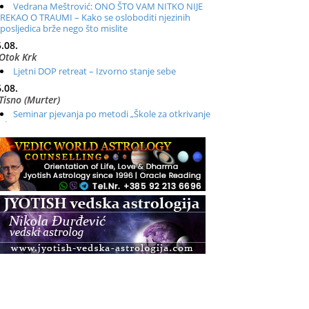
Vedrana Meštrović: ONO ŠTO VAM NITKO NIJE
REKAO O TRAUMI – Kako se osloboditi njezinih
posljedica brže nego što mislite
.08.
Otok Krk
Ljetni DOP retreat – Izvorno stanje sebe
.08.
Tisno (Murter)
Seminar pjevanja po metodi „Škole za otkrivanje
glasa“
.08.
Online
Radionica: Pomagači iz drugih dimenzija Online –
otvoreno za sve
.08.
Zagreb+Online
Osnovni ThetaHealing® tečaj, Zagreb i Online
.08.
Pula
Access BARS®, otpusti stres
.08.
Pula
Access Energetski Facelift®