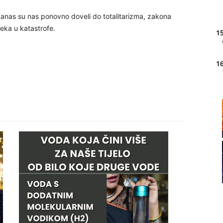
a danas su nas ponovno doveli do totalitarizma, zakona
jeka u katastrofe.
15
16
20
21
22
23