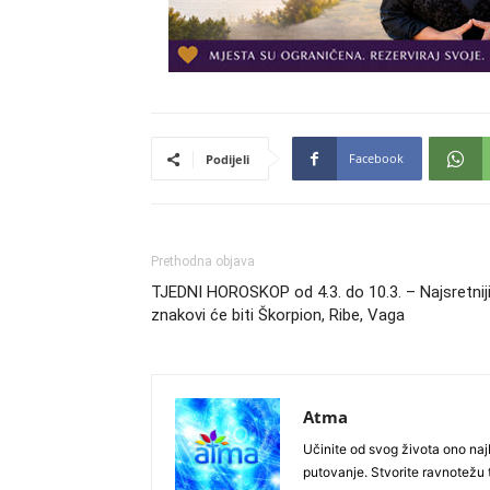
Facebook
Podijeli
Prethodna objava
TJEDNI HOROSKOP od 4.3. do 10.3. – Najsretnij
znakovi će biti Škorpion, Ribe, Vaga
Atma
Učinite od svog života ono najb
putovanje. Stvorite ravnotežu t