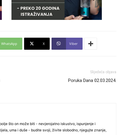
24
26
WhatsApp
X
Viber
27
Slijedeća objava
i
Poruka Dana 02.03.2024.
29
30
olje što on može biti - nevjerojatno iskustvo, ispunjenje i
ijela, uma i duše - budite svoji, živite slobodno, njegujte znanje,
31