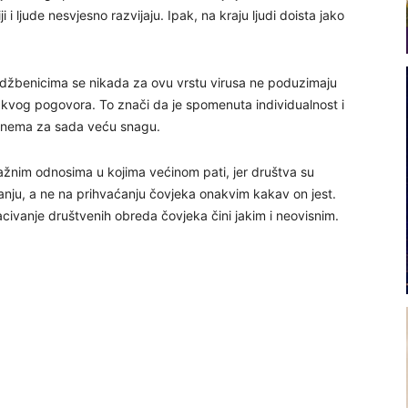
i ljude nesvjesno razvijaju. Ipak, na kraju ljudi doista jako
udžbenicima se nikada za ovu vrstu virusa ne poduzimaju
 ikakvog pogovora. To znači da je spomenuta individualnost i
st nema za sada veću snagu.
žnim odnosima u kojima većinom pati, jer društva su
nju, a ne na prihvaćanju čovjeka onakvim kakav on jest.
civanje društvenih obreda čovjeka čini jakim i neovisnim.