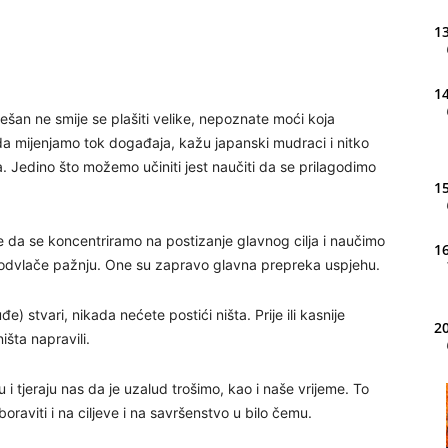
13
14
ešan ne smije se plašiti velike, nepoznate moći koja
da mijenjamo tok događaja, kažu japanski mudraci i nitko
 Jedino što možemo učiniti jest naučiti da se prilagodimo
15
 je da se koncentriramo na postizanje glavnog cilja i naučimo
16
odvlače pažnju. One su zapravo glavna prepreka uspjehu.
) stvari, nikada nećete postići ništa. Prije ili kasnije
20
išta napravili.
i tjeraju nas da je uzalud trošimo, kao i naše vrijeme. To
21
oraviti i na ciljeve i na savršenstvo u bilo čemu.