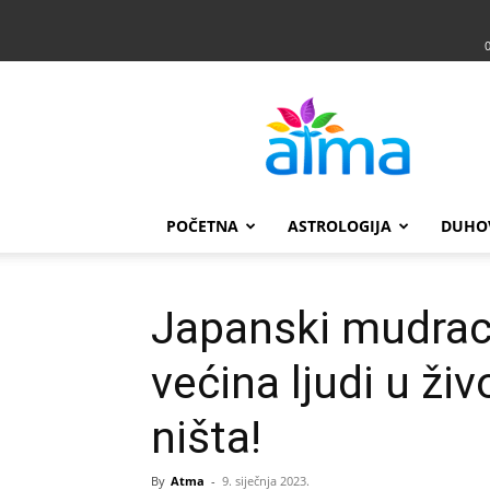
Atma
POČETNA
ASTROLOGIJA
DUHO
Japanski mudraci
većina ljudi u ži
ništa!
By
Atma
-
9. siječnja 2023.