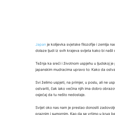
Japan
je kolijevka svjetske filozofije i zemlja
dolaze ljudi iz svih krajeva svijeta kako bi našl
Težnja ka sreći i životnom uspjehu u ljudskoj je 
japanskim mudracima upravo to: Kako da ostva
Svi želimo uspjeti, na primjer, u poslu, ali ne us
ostvariti, čak iako većina njih ima dobro obrazo
osjećaj da tu nešto nedostaje.
Svijet oko nas nam je prestao donositi zadovolj
praznim i sumornim. Kao da se vrtimo u krug be