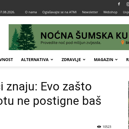
07.08.2026.
O nama
Oglašavajte se na ATMI
Newsletter
Webshop
Uvje
VNOST
ALTERNATIVA
ZDRAVLJE
MAGAZIN
R
 znaju: Evo zašto
votu ne postigne baš
10523