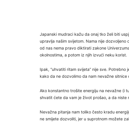
Japanski mudraci kažu da onaj tko želi biti uspj
upravlja našim svijetom. Nama nije dozvoljeno 
od nas nema pravo diktirati zakone Univerzuma.
okolnostima, a potom iz njih izvući neku korist.
Ipak, “uhvatiti ritam svijeta” nije sve. Potrebno
kako da ne dozvolimo da nam nevažne sitnice 
Ako konstantno trošite energiju na nevažne (i tuđe
shvatit ćete da vam je život prošao, a da niste n
Nevažna pitanja nam toliko često kradu energiju 
ne smijete dozvoliti, jer u suprotnom možete zab