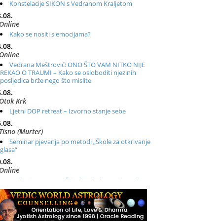
Konstelacije SIKON s Vedranom Kraljetom
.08.
Online
Kako se nositi s emocijama?
.08.
Online
Vedrana Meštrović: ONO ŠTO VAM NITKO NIJE
REKAO O TRAUMI – Kako se osloboditi njezinih
posljedica brže nego što mislite
.08.
Otok Krk
Ljetni DOP retreat – Izvorno stanje sebe
.08.
Tisno (Murter)
Seminar pjevanja po metodi „Škole za otkrivanje
glasa“
.08.
Online
Radionica: Pomagači iz drugih dimenzija Online –
otvoreno za sve
.08.
Zagreb+Online
Osnovni ThetaHealing® tečaj, Zagreb i Online