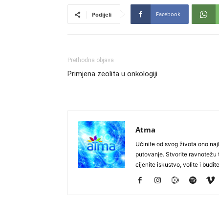
Facebook
Podijeli
Prethodna objava
Primjena zeolita u onkologiji
Atma
Učinite od svog života ono najb
putovanje. Stvorite ravnotežu t
cijenite iskustvo, volite i budite