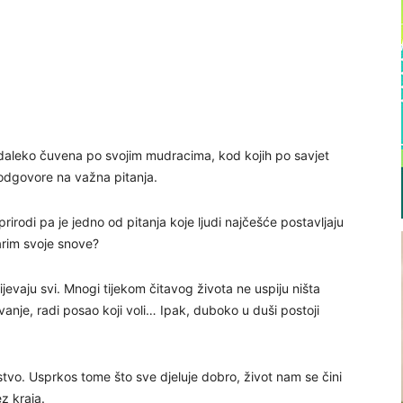
 nadaleko čuvena po svojim mudracima, kod kojih po savjet
i odgovore na važna pitanja.
prirodi pa je jedno od pitanja koje ljudi najčešće postavljaju
rim svoje snove?
pijevaju svi. Mnogi tijekom čitavog života ne uspiju ništa
vanje, radi posao koji voli… Ipak, duboko u duši postoji
stvo. Usprkos tome što sve djeluje dobro, život nam se čini
z kraja.