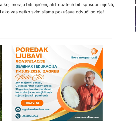
koji moraju biti riješeni, ali trebate ih biti sposobni riješiti,
22
ni ako vas netko svim silama pokušava odvući od nje!
23
24
25
26
27