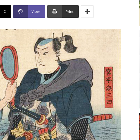
X
Viber
Print