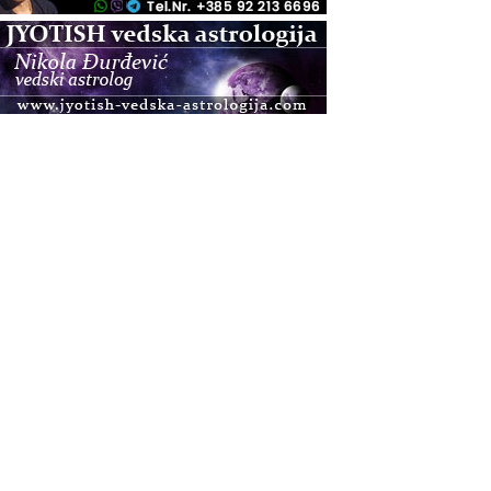
.08.
Pula
Access BARS®, otpusti stres
.08.
Pula
Access Energetski Facelift®
.08.
Zagreb
Pjesma srca / Zagreb
Online
Tečaj Višeg Vodstva, razvijanja intuicije i Akaša
zapisa
.08.
Online
Upisi u program Profesionalni hipnoterapeut —
nova generacija kreće 25.08. 2026.
.08.
Online
Postanite Nositelj Vibracije Nove Zemlje
.08.
Visoko
Alemka Dauskardt – Jednodnevna radionica