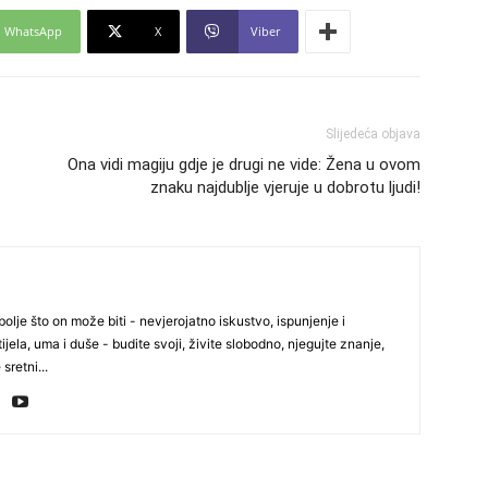
WhatsApp
X
Viber
29
Slijedeća objava
Ona vidi magiju gdje je drugi ne vide: Žena u ovom
znaku najdublje vjeruje u dobrotu ljudi!
30
olje što on može biti - nevjerojatno iskustvo, ispunjenje i
31
ijela, uma i duše - budite svoji, živite slobodno, njegujte znanje,
 sretni...
28
05