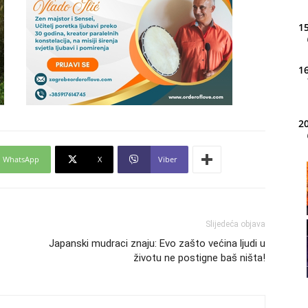
15
16
20
WhatsApp
X
Viber
21
22
Slijedeća objava
Japanski mudraci znaju: Evo zašto većina ljudi u
životu ne postigne baš ništa!
23
24