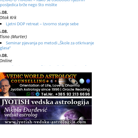
posljedica brže nego što mislite
.08.
Otok Krk
Ljetni DOP retreat – Izvorno stanje sebe
.08.
Tisno (Murter)
Seminar pjevanja po metodi „Škole za otkrivanje
glasa“
.08.
Online
Radionica: Pomagači iz drugih dimenzija Online –
otvoreno za sve
.08.
Zagreb+Online
Osnovni ThetaHealing® tečaj, Zagreb i Online
.08.
Pula
Access BARS®, otpusti stres
.08.
Pula
Access Energetski Facelift®
.08.