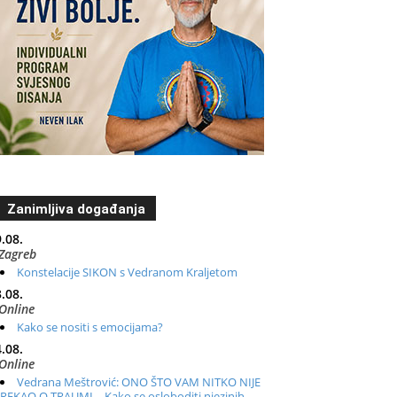
Zanimljiva događanja
.08.
Zagreb
Konstelacije SIKON s Vedranom Kraljetom
.08.
Online
Kako se nositi s emocijama?
.08.
Online
Vedrana Meštrović: ONO ŠTO VAM NITKO NIJE
REKAO O TRAUMI – Kako se osloboditi njezinih