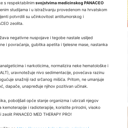
ge s respektabilnim
svojstvima medicinskog PANACEO
venim studijama i u istraživanju provedenom na hrvatskom
jenti potvrdili su učinkovitost antitumorskog i
CEO zeolita.
žava negativne nuspojave i tegobe nastale uslijed
ne i povraćanja, gubitka apetita i tjelesne mase, nastanka
analgeticima i narkoticima, normalizira neke hematološke i
, ALT), uravnotežuje nivo sedimentacije, povećava razinu
ogućuje snažniji rad srčanog mišića. Pritom, ne umanjuje
već, dapače, unapređuje njihov pozitivan učinak.
ika, poboljšali opće stanje organizma i ubrzali njegov
 kemoterapije i radioterapije, koristite prirodni, visoko
cinski zeolit PANACEO MED THERAPY PRO!