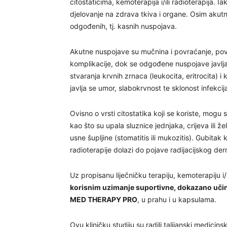
citostaticima, kemoterapija i/ili radioterapija. I
djelovanje na zdrava tkiva i organe. Osim akutni
odgođenih, tj. kasnih nuspojava.
Akutne nuspojave su mučnina i povraćanje, povi
komplikacije, dok se odgođene nuspojave javlja
stvaranja krvnih zrnaca (leukocita, eritrocita) 
javlja se umor, slabokrvnost te sklonost infekcij
Ovisno o vrsti citostatika koji se koriste, mogu
kao što su upala sluznice jednjaka, crijeva ili že
usne šupljine (stomatitis ili mukozitis). Gubita
radioterapije dolazi do pojave radijacijskog der
Uz propisanu liječničku terapiju, kemoterapiju i/i
korisnim uzimanje suportivne, dokazano učin
MED THERAPY PRO
, u prahu i u kapsulama.
Ovu kliničku studiju su radili talijanski medicins