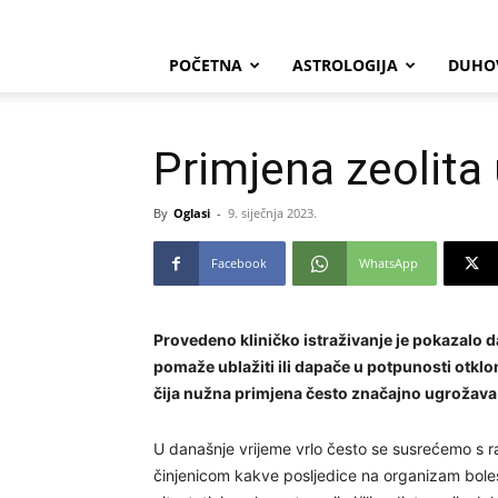
POČETNA
ASTROLOGIJA
DUHO
Primjena zeolita 
By
Oglasi
-
9. siječnja 2023.
Facebook
WhatsApp
Provedeno kliničko istraživanje je pokazal
pomaže ublažiti ili dapače u potpunosti otklo
čija nužna primjena često značajno ugrožava 
U današnje vrijeme vrlo često se susrećemo s ra
činjenicom kakve posljedice na organizam bolesn