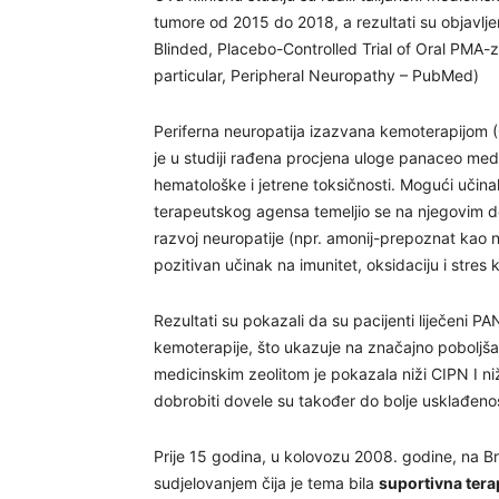
tumore od 2015 do 2018, a rezultati su objavlj
Blinded, Placebo-Controlled Trial of Oral PMA-
particular, Peripheral Neuropathy – PubMed)
Periferna neuropatija izazvana kemoterapijom (C
je u studiji rađena procjena uloge panaceo med
hematološke i jetrene toksičnosti. Mogući u
terapeutskog agensa temeljio se na njegovim d
razvoj neuropatije (npr. amonij-prepoznat kao 
pozitivan učinak na imunitet, oksidaciju i stres 
Rezultati su pokazali da su pacijenti liječeni 
kemoterapije, što ukazuje na značajno poboljša
medicinskim zeolitom je pokazala niži CIPN I ni
dobrobiti dovele su također do bolje usklađenos
Prije 15 godina, u kolovozu 2008. godine, na B
sudjelovanjem čija je tema bila
suportivna tera