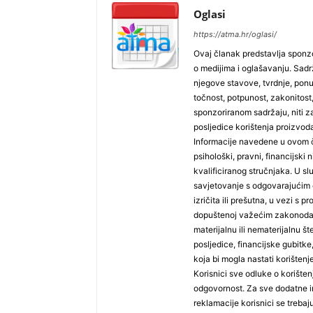
Oglasi
https://atma.hr/oglasi/
Ovaj članak predstavlja sponzo
o medijima i oglašavanju. Sadrža
njegove stavove, tvrdnje, pon
točnost, potpunost, zakonitost,
sponzoriranom sadržaju, niti za
posljedice korištenja proizvoda
Informacije navedene u ovom č
psihološki, pravni, financijski n
kvalificiranog stručnjaka. U sl
savjetovanje s odgovarajućim 
izričita ili prešutna, u vezi s
dopuštenoj važećim zakonodav
materijalnu ili nematerijalnu š
posljedice, financijske gubitke, 
koja bi mogla nastati korišten
Korisnici sve odluke o korište
odgovornost. Za sve dodatne in
reklamacije korisnici se treba