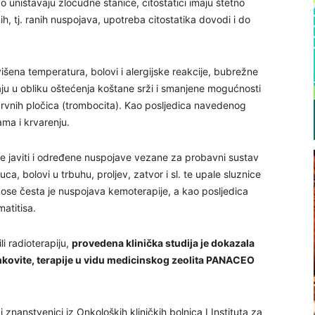
ako uništavaju zloćudne stanice, citostatici imaju štetno
h, tj. ranih nuspojava, upotreba citostatika dovodi i do
šena temperatura, bolovi i alergijske reakcije, bubrežne
ju u obliku oštećenja koštane srži i smanjene mogućnosti
i krvnih pločica (trombocita). Kao posljedica navedenog
ama i krvarenju.
 se javiti i određene nuspojave vezane za probavni sustav
luca, bolovi u trbuhu, proljev, zatvor i sl. te upale sluznice
k kose česta je nuspojava kemoterapije, a kao posljedica
matitisa.
li radioterapiju,
provedena klinička studija je dokazala
kovite, terapije u vidu medicinskog zeolita PANACEO
ki znanstvenici iz Onkoloških kliničkih bolnica I Instituta za