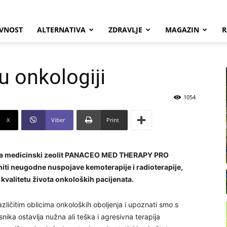
VNOST
ALTERNATIVA
ZDRAVLJE
MAGAZIN
R
u onkologiji
1054
X
Viber
Print
o da medicinski zeolit PANACEO MED THERAPY PRO
niti neugodne nuspojave kemoterapije i radioterapije,
kvalitetu života onkoloških pacijenata.
zličitim oblicima onkoloških oboljenja i upoznati smo s
ika ostavlja nužna ali teška i agresivna terapija