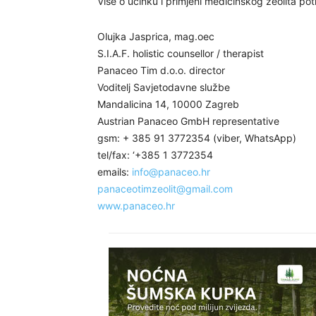
Više o učinku i primjeni medicinskog zeolita po
Olujka Jasprica, mag.oec
S.I.A.F. holistic counsellor / therapist
Panaceo Tim d.o.o. director
Voditelj Savjetodavne službe
Mandalicina 14, 10000 Zagreb
Austrian Panaceo GmbH representative
gsm: + 385 91 3772354 (viber, WhatsApp)
tel/fax: ‘+385 1 3772354
emails:
info@panaceo.hr
panaceotimzeolit@gmail.com
www.panaceo.hr