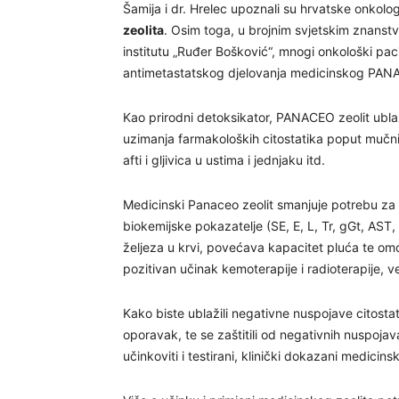
Šamija i dr. Hrelec upoznali su hrvatske onkolo
zeolita
. Osim toga, u brojnim svjetskim znanst
institutu „Ruđer Bošković“, mnogi onkološki paci
antimetastatskog djelovanja medicinskog PANA
Kao prirodni detoksikator, PANACEO zeolit ubla
uzimanja farmakoloških citostatika poput mučni
afti i gljivica u ustima i jednjaku itd.
Medicinski Panaceo zeolit smanjuje potrebu za 
biokemijske pokazatelje (SE, E, L, Tr, gGt, AST
željeza u krvi, povećava kapacitet pluća te om
pozitivan učinak kemoterapije i radioterapije, 
Kako biste ublažili negativne nuspojave citostat
oporavak, te se zaštitili od negativnih nuspojava
učinkoviti i testirani, klinički dokazani medi