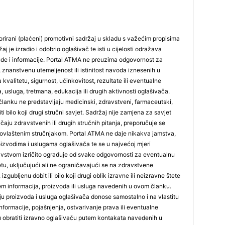
rirani (plaćeni) promotivni sadržaj u skladu s važećim propisima
j je izradio i odobrio oglašivač te isti u cijelosti odražava
25
ude i informacije. Portal ATMA ne preuzima odgovornost za
 znanstvenu utemeljenost ili istinitost navoda iznesenih u
 kvalitetu, sigurnost, učinkovitost, rezultate ili eventualne
, usluga, tretmana, edukacija ili drugih aktivnosti oglašivača.
26
lanku ne predstavljaju medicinski, zdravstveni, farmaceutski,
iti bilo koji drugi stručni savjet. Sadržaj nije zamjena za savjet
učaju zdravstvenih ili drugih stručnih pitanja, preporučuje se
27
ovlaštenim stručnjakom. Portal ATMA ne daje nikakva jamstva,
 proizvodima i uslugama oglašivača te se u najvećoj mjeri
stvom izričito ograđuje od svake odgovornosti za eventualnu
tetu, uključujući ali ne ograničavajući se na zdravstvene
29
izgubljenu dobit ili bilo koji drugi oblik izravne ili neizravne štete
jem informacija, proizvoda ili usluga navedenih u ovom članku.
nju proizvoda i usluga oglašivača donose samostalno i na vlastitu
formacije, pojašnjenja, ostvarivanje prava ili eventualne
ju obratiti izravno oglašivaču putem kontakata navedenih u