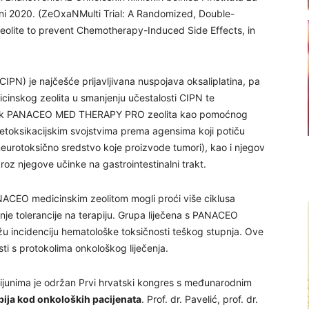
eni 2020. (ZeOxaNMulti Trial: A Randomized, Double-
zeolite to prevent Chemotherapy-Induced Side Effects, in
IPN) je najčešće prijavljivana nuspojava oksaliplatina, pa
icinskog zeolita u smanjenju učestalosti CIPN te
činak PANACEO MED THERAPY PRO zeolita kao pomoćnog
etoksikacijskim svojstvima prema agensima koji potiču
neurotoksično sredstvo koje proizvode tumori), kao i njegov
kroz njegove učinke na gastrointestinalni trakt.
PANACEO medicinskim zeolitom mogli proći više ciklusa
nje tolerancije na terapiju. Grupa liječena s PANACEO
žu incidenciju hematološke toksičnosti teškog stupnja. Ove
ti s protokolima onkološkog liječenja.
rijunima je održan Prvi hrvatski kongres s međunarodnim
pija kod onkoloških pacijenata
. Prof. dr. Pavelić, prof. dr.