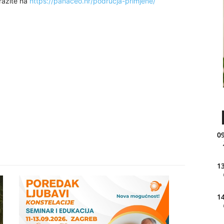
tražite na
https://panaceo.hr/podrucja-primjene/
09
13
14