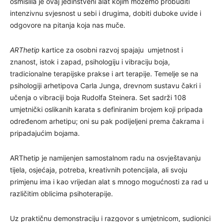
osmislila je ovaj jedinstveni alat kojim možemo probuditi
intenzivnu svjesnost u sebi i drugima, dobiti duboke uvide i
odgovore na pitanja koja nas muče.
ARThetip
kartice za osobni razvoj spajaju umjetnost i
znanost, istok i zapad, psihologiju i vibraciju boja,
tradicionalne terapijske prakse i art terapije. Temelje se na
psihologiji arhetipova Carla Junga, drevnom sustavu čakri i
učenja o vibraciji boja Rudolfa Steinera. Set sadrži 108
umjetnički oslikanih karata s definiranim brojem koji pripada
određenom arhetipu; oni su pak podijeljeni prema čakrama i
pripadajućim bojama.
ARThetip je namijenjen samostalnom radu na osvještavanju
tijela, osjećaja, potreba, kreativnih potencijala, ali svoju
primjenu ima i kao vrijedan alat s mnogo mogućnosti za rad u
različitim oblicima psihoterapije.
Uz praktičnu demonstraciju i razgovor s umjetnicom, sudionici