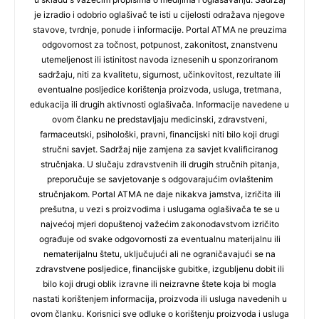
je izradio i odobrio oglašivač te isti u cijelosti odražava njegove
stavove, tvrdnje, ponude i informacije. Portal ATMA ne preuzima
odgovornost za točnost, potpunost, zakonitost, znanstvenu
utemeljenost ili istinitost navoda iznesenih u sponzoriranom
sadržaju, niti za kvalitetu, sigurnost, učinkovitost, rezultate ili
eventualne posljedice korištenja proizvoda, usluga, tretmana,
edukacija ili drugih aktivnosti oglašivača. Informacije navedene u
ovom članku ne predstavljaju medicinski, zdravstveni,
farmaceutski, psihološki, pravni, financijski niti bilo koji drugi
stručni savjet. Sadržaj nije zamjena za savjet kvalificiranog
stručnjaka. U slučaju zdravstvenih ili drugih stručnih pitanja,
preporučuje se savjetovanje s odgovarajućim ovlaštenim
stručnjakom. Portal ATMA ne daje nikakva jamstva, izričita ili
prešutna, u vezi s proizvodima i uslugama oglašivača te se u
najvećoj mjeri dopuštenoj važećim zakonodavstvom izričito
ograđuje od svake odgovornosti za eventualnu materijalnu ili
nematerijalnu štetu, uključujući ali ne ograničavajući se na
zdravstvene posljedice, financijske gubitke, izgubljenu dobit ili
bilo koji drugi oblik izravne ili neizravne štete koja bi mogla
nastati korištenjem informacija, proizvoda ili usluga navedenih u
ovom članku. Korisnici sve odluke o korištenju proizvoda i usluga