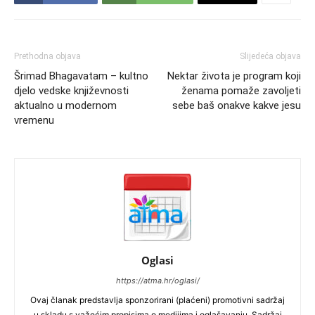
Prethodna objava
Slijedeća objava
Šrimad Bhagavatam – kultno
Nektar života je program koji
djelo vedske književnosti
ženama pomaže zavoljeti
aktualno u modernom
sebe baš onakve kakve jesu
vremenu
Oglasi
https://atma.hr/oglasi/
Ovaj članak predstavlja sponzorirani (plaćeni) promotivni sadržaj
u skladu s važećim propisima o medijima i oglašavanju. Sadržaj