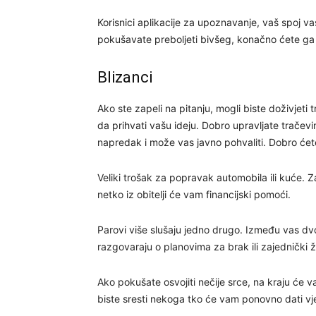
Korisnici aplikacije za upoznavanje, vaš spoj v
pokušavate preboljeti bivšeg, konačno ćete ga pu
Blizanci
Ako ste zapeli na pitanju, mogli biste doživjeti t
da prihvati vašu ideju. Dobro upravljate tračev
napredak i može vas javno pohvaliti. Dobro ćet
Veliki trošak za popravak automobila ili kuće. 
netko iz obitelji će vam financijski pomoći.
Parovi više slušaju jedno drugo. Između vas dvoj
razgovaraju o planovima za brak ili zajednički ž
Ako pokušate osvojiti nečije srce, na kraju će va
biste sresti nekoga tko će vam ponovno dati vj