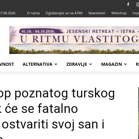
07.08.2026.
O nama
Oglašavajte se na ATMI
Newsletter
Webshop
Uvje
VNOST
ALTERNATIVA
ZDRAVLJE
MAGAZIN
R
op poznatog turskog
 će se fatalno
 ostvariti svoj san i