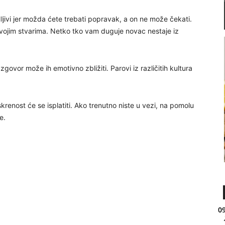
edljivi jer možda ćete trebati popravak, a on ne može čekati.
vojim stvarima. Netko tko vam duguje novac nestaje iz
zgovor može ih emotivno zbližiti. Parovi iz različitih kultura
skrenost će se isplatiti. Ako trenutno niste u vezi, na pomolu
e.
09