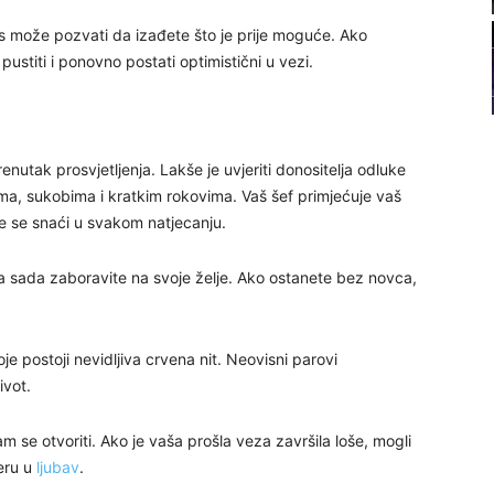
22
as može pozvati da izađete što je prije moguće. Ako
stiti i ponovno postati optimistični u vezi.
23
24
renutak prosvjetljenja. Lakše je uvjeriti donositelja odluke
ima, sukobima i kratkim rokovima. Vaš šef primjećuje vaš
e se snaći u svakom natjecanju.
Za sada zaboravite na svoje želje. Ako ostanete bez novca,
26
e postoji nevidljiva crvena nit. Neovisni parovi
27
ivot.
m se otvoriti. Ako je vaša prošla veza završila loše, mogli
29
eru u
ljubav
.