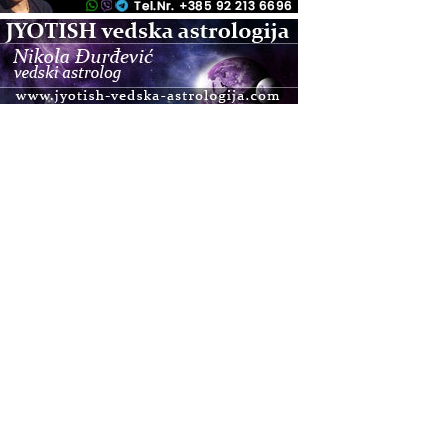
.08.
Pula
Access BARS®, otpusti stres
.08.
Pula
Access Energetski Facelift®
.08.
Zagreb
Pjesma srca / Zagreb
Online
Tečaj Višeg Vodstva, razvijanja intuicije i Akaša
zapisa
.08.
Online
Postanite Nositelj Vibracije Nove Zemlje
.08.
Visoko
Alemka Dauskardt – Jednodnevna radionica
sistemskih konstelacija
.08.
Zagreb
HOD PO ŽERAVICI – Seminar koji mijenja tijelo,