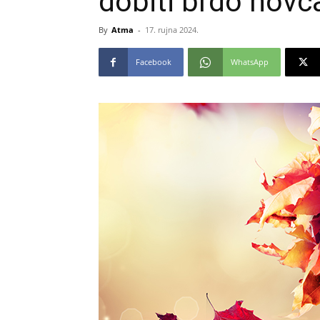
dobiti brdo novc
By
Atma
-
17. rujna 2024.
Facebook
WhatsApp