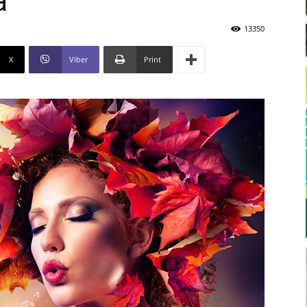
a
13350
X
Viber
Print