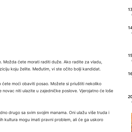
13
14
15
. Možda ćete morati raditi duže. Ako radite za vladu,
ju koju želite. Međutim, vi ste očito bolji kandidat.
16
ro ćete moći obaviti posao. Možete si priuštiti nekoliko
 novac niti ulazite u zajedničke poslove. Vjerojatno će loše
20
edno drugo sa svim svojim manama. Oni ulažu više truda i
21
itih kultura mogu imati pravni problem, ali će ga uskoro