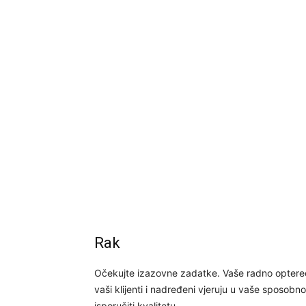
Rak
Očekujte izazovne zadatke. Vaše radno optereć
vaši klijenti i nadređeni vjeruju u vaše sposobn
isporučiti kvalitetu.