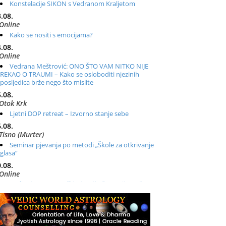
Konstelacije SIKON s Vedranom Kraljetom
.08.
Online
Kako se nositi s emocijama?
.08.
Online
Vedrana Meštrović: ONO ŠTO VAM NITKO NIJE
REKAO O TRAUMI – Kako se osloboditi njezinih
posljedica brže nego što mislite
.08.
Otok Krk
Ljetni DOP retreat – Izvorno stanje sebe
.08.
Tisno (Murter)
Seminar pjevanja po metodi „Škole za otkrivanje
glasa“
.08.
Online
Radionica: Pomagači iz drugih dimenzija Online –
otvoreno za sve
.08.
Zagreb+Online
Osnovni ThetaHealing® tečaj, Zagreb i Online