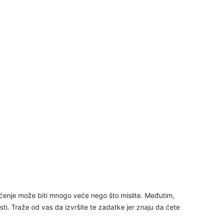
30
31
28
05
enje može biti mnogo veće nego što mislite. Međutim,
06
osti. Traže od vas da izvršite te zadatke jer znaju da ćete