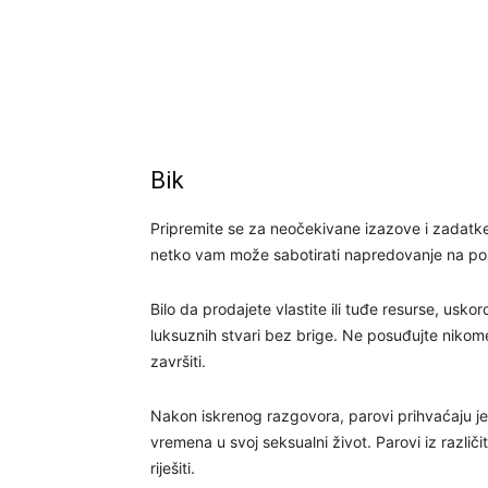
Bik
Pripremite se za neočekivane izazove i zadatke
netko vam može sabotirati napredovanje na pozici
Bilo da prodajete vlastite ili tuđe resurse, usko
luksuznih stvari bez brige. Ne posuđujte nikome
završiti.
Nakon iskrenog razgovora, parovi prihvaćaju j
vremena u svoj seksualni život. Parovi iz različ
riješiti.