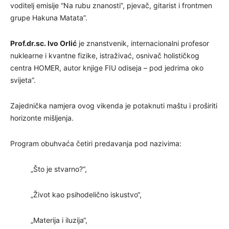
voditelj emisije “Na rubu znanosti”, pjevač, gitarist i frontmen
grupe Hakuna Matata”.
Prof.dr.sc. Ivo Orlić
je znanstvenik, internacionalni profesor
nuklearne i kvantne fizike, istraživać, osnivač holističkog
centra HOMER, autor knjige FIU odiseja – pod jedrima oko
svijeta”.
Zajednička namjera ovog vikenda je potaknuti maštu i proširiti
horizonte mišljenja.
Program obuhvaća četiri predavanja pod nazivima:
„Što je stvarno?“,
„Život kao psihodelično iskustvo“,
„Materija i iluzija“,