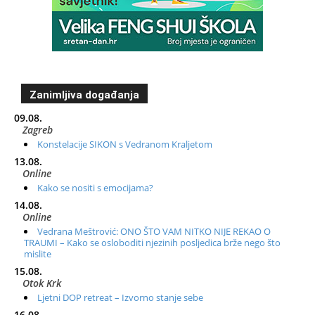
Zanimljiva događanja
09.08.
Zagreb
Konstelacije SIKON s Vedranom Kraljetom
13.08.
Online
Kako se nositi s emocijama?
14.08.
Online
Vedrana Meštrović: ONO ŠTO VAM NITKO NIJE REKAO O
TRAUMI – Kako se osloboditi njezinih posljedica brže nego što
mislite
15.08.
Otok Krk
Ljetni DOP retreat – Izvorno stanje sebe
16.08.