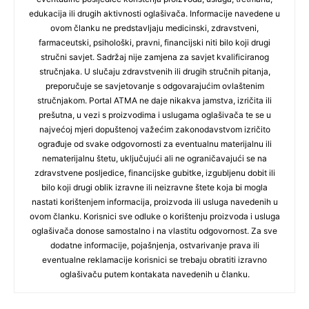
edukacija ili drugih aktivnosti oglašivača. Informacije navedene u
ovom članku ne predstavljaju medicinski, zdravstveni,
farmaceutski, psihološki, pravni, financijski niti bilo koji drugi
stručni savjet. Sadržaj nije zamjena za savjet kvalificiranog
stručnjaka. U slučaju zdravstvenih ili drugih stručnih pitanja,
preporučuje se savjetovanje s odgovarajućim ovlaštenim
stručnjakom. Portal ATMA ne daje nikakva jamstva, izričita ili
prešutna, u vezi s proizvodima i uslugama oglašivača te se u
najvećoj mjeri dopuštenoj važećim zakonodavstvom izričito
ograđuje od svake odgovornosti za eventualnu materijalnu ili
nematerijalnu štetu, uključujući ali ne ograničavajući se na
zdravstvene posljedice, financijske gubitke, izgubljenu dobit ili
bilo koji drugi oblik izravne ili neizravne štete koja bi mogla
nastati korištenjem informacija, proizvoda ili usluga navedenih u
ovom članku. Korisnici sve odluke o korištenju proizvoda i usluga
oglašivača donose samostalno i na vlastitu odgovornost. Za sve
dodatne informacije, pojašnjenja, ostvarivanje prava ili
eventualne reklamacije korisnici se trebaju obratiti izravno
oglašivaču putem kontakata navedenih u članku.