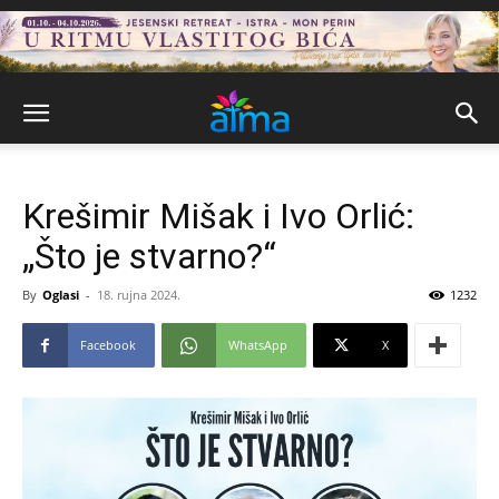
Krešimir Mišak i Ivo Orlić:
„Što je stvarno?“
By
Oglasi
-
18. rujna 2024.
1232
Facebook
WhatsApp
X