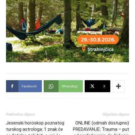
Facebook
WhatsApp
X
Prethodna objava
Slijedeća objava
Jesenski horoskop poznatog
ONLINE (odmah dostupno)
turskog astrologa: 1 znak će
PREDAVANJE: Trauma – put