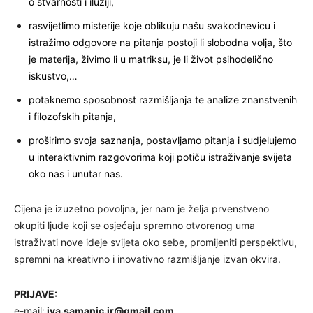
o stvarnosti i iluziji,
rasvijetlimo misterije koje oblikuju našu svakodnevicu i
istražimo odgovore na pitanja postoji li slobodna volja, što
je materija, živimo li u matriksu, je li život psihodelično
iskustvo,…
potaknemo sposobnost razmišljanja te analize znanstvenih
i filozofskih pitanja,
proširimo svoja saznanja, postavljamo pitanja i sudjelujemo
u interaktivnim razgovorima koji potiču istraživanje svijeta
oko nas i unutar nas.
Cijena je izuzetno povoljna, jer nam je želja prvenstveno
okupiti ljude koji se osjećaju spremno otvorenog uma
istraživati nove ideje svijeta oko sebe, promijeniti perspektivu,
spremni na kreativno i inovativno razmišljanje izvan okvira.
PRIJAVE:
e-mail:
iva.samanic.jr@gmail.com