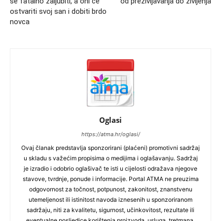
se fatalno zaljubiti, a oni će
od preživljavanja do življenja
ostvariti svoj san i dobiti brdo
novca
Oglasi
https://atma.hr/oglasi/
Ovaj članak predstavlja sponzorirani (plaćeni) promotivni sadržaj
u skladu s važećim propisima o medijima i oglašavanju. Sadržaj
je izradio i odobrio oglašivač te isti u cijelosti odražava njegove
stavove, tvrdnje, ponude i informacije. Portal ATMA ne preuzima
odgovornost za točnost, potpunost, zakonitost, znanstvenu
utemeljenost ili istinitost navoda iznesenih u sponzoriranom
sadržaju, niti za kvalitetu, sigurnost, učinkovitost, rezultate ili
eventualne posljedice korištenja proizvoda, usluga, tretmana,