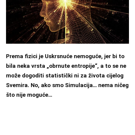
Prema fizici je Uskrsnuće nemoguće, jer bi to
bila neka vrsta „obrnute entropije“, a to se ne
može dogoditi statistički ni za života cijelog
Svemira. No, ako smo Simulacija… nema ničeg
što nije moguće…