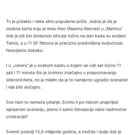
To je potaklo i neke silno popularne priče. Jedna je da je
osobna karta koju je imao Neo (Keannu Reeves) u „Matrixu“
dok je još bio Anderson isticala točno na dan kada su srušeni
Twinsi, a u 11 SF filmova je precizno predviđena budućnost.
Nesvjesno dakako.
I u „Jokeru“ je u svakom kadru u kojem se vidi sat točno 11
sati i 11 minuta što je iznimno značajno u prepoznavanju
sinkroniciteta, no ja mislim da je to namjerno ugradio scenarist
i nije bilo slučajno.
Sve nam to nameće pitanje: živimo li po nekom unaprijed
ispisanom scenariju, jesmo li samo Simulacija neke nadmoćne
civilizacije?
Svemir postoji 13,4 milijarde godina, a možda i dulje dok je