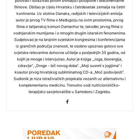
putovao i istraživao pritom snimajući putopisne i dokumentarne
filmove. Obišao je cijelu Hrvatsku i četrdesetak zemalja na četiri
kontinenta. Uz stotine članaka, radijskih i televizijskih emisija
autor je prvog TV filma o Međugorju na ovim prostorima, prvog
filma o talijanskoj komuni Damanhur te, također, prvog filma o
vodnjanskim mumijama i o mnogim drugim istarskim fenomenima.
Sudjelovao je na brojnim svjetskim kongresima i konferencijama
iz graničnih područja znanosti, te osobno upoznao gotovo sve
svjetske relevantne duhovne učitelje u posljednjih 35 godina, od
kojih je mnoge i intervjuirao. Autor je knjiga „Joga, bionergija,
zdravlje“, „Droge - bič novog doba“. „Moji susreti s jogijima“ i
koautor prvog hrvatskog subliminalnog CD-a „Moć podsvijesti“.
Sudionik je niza istraživačkih projekata vezanih uz alternativnu i
komplementarnu medicinu. Trenutno vodi nutricionističko-
terapijsko savjetovalište u Samoboru i Zagrebu.