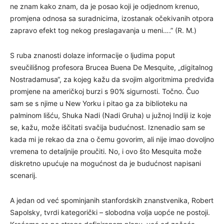
ne znam kako znam, da je posao koji je odjednom krenuo,
promjena odnosa sa suradnicima, izostanak očekivanih otpora
zapravo efekt tog nekog preslagavanja u meni….” (R. M.)
S ruba znanosti dolaze informacije o ljudima poput
sveučilišnog profesora Brucea Buena De Mesquite, „digitalnog
Nostradamusa“, za kojeg kažu da svojim algoritmima predviđa
promjene na američkoj burzi s 90% sigurnosti. Točno. Čuo
sam se s njime u New Yorku i pitao ga za biblioteku na
palminom lišću, Shuka Nadi (Nadi Gruha) u južnoj Indiji iz koje
se, kažu, može iščitati svačija budućnost. Iznenadio sam se
kada mi je rekao da zna o čemu govorim, ali nije imao dovoljno
vremena to detaljnije proučiti. No, i ovo što Mesquita može
diskretno upućuje na mogućnost da je budućnost napisani
scenarij.
A jedan od već spominjanih stanfordskih znanstvenika, Robert
Sapolsky, tvrdi kategorički – slobodna volja uopće ne postoji.