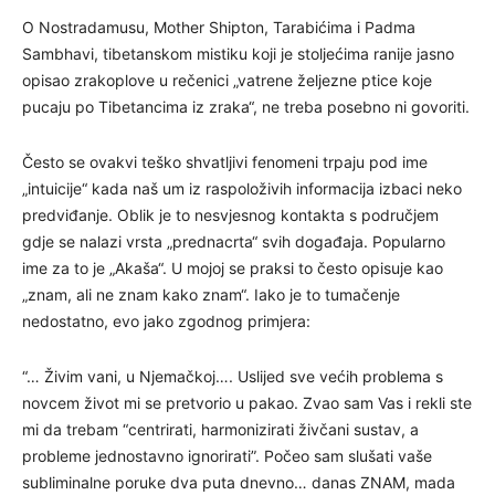
O Nostradamusu, Mother Shipton, Tarabićima i Padma
Sambhavi, tibetanskom mistiku koji je stoljećima ranije jasno
opisao zrakoplove u rečenici „vatrene željezne ptice koje
pucaju po Tibetancima iz zraka“, ne treba posebno ni govoriti.
Često se ovakvi teško shvatljivi fenomeni trpaju pod ime
„intuicije“ kada naš um iz raspoloživih informacija izbaci neko
predviđanje. Oblik je to nesvjesnog kontakta s područjem
gdje se nalazi vrsta „prednacrta“ svih događaja. Popularno
ime za to je „Akaša“. U mojoj se praksi to često opisuje kao
„znam, ali ne znam kako znam“. Iako je to tumačenje
nedostatno, evo jako zgodnog primjera:
“… Živim vani, u Njemačkoj…. Uslijed sve većih problema s
novcem život mi se pretvorio u pakao. Zvao sam Vas i rekli ste
mi da trebam “centrirati, harmonizirati živčani sustav, a
probleme jednostavno ignorirati”. Počeo sam slušati vaše
subliminalne poruke dva puta dnevno… danas ZNAM, mada