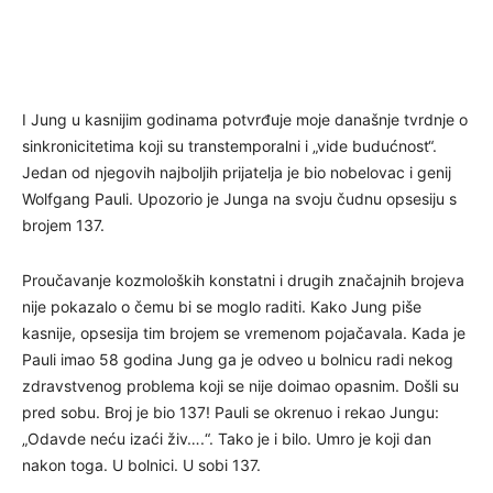
I Jung u kasnijim godinama potvrđuje moje današnje tvrdnje o
sinkronicitetima koji su transtemporalni i „vide budućnost“.
Jedan od njegovih najboljih prijatelja je bio nobelovac i genij
Wolfgang Pauli. Upozorio je Junga na svoju čudnu opsesiju s
brojem 137.
Proučavanje kozmoloških konstatni i drugih značajnih brojeva
nije pokazalo o čemu bi se moglo raditi. Kako Jung piše
kasnije, opsesija tim brojem se vremenom pojačavala. Kada je
Pauli imao 58 godina Jung ga je odveo u bolnicu radi nekog
zdravstvenog problema koji se nije doimao opasnim. Došli su
pred sobu. Broj je bio 137! Pauli se okrenuo i rekao Jungu:
„Odavde neću izaći živ….“. Tako je i bilo. Umro je koji dan
nakon toga. U bolnici. U sobi 137.