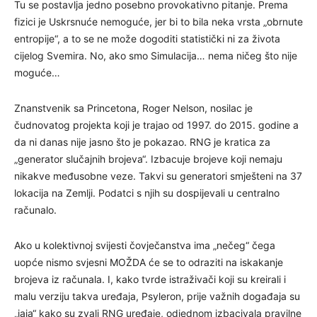
Tu se postavlja jedno posebno provokativno pitanje. Prema
fizici je Uskrsnuće nemoguće, jer bi to bila neka vrsta „obrnute
entropije“, a to se ne može dogoditi statistički ni za života
cijelog Svemira. No, ako smo Simulacija… nema ničeg što nije
moguće…
Znanstvenik sa Princetona, Roger Nelson, nosilac je
čudnovatog projekta koji je trajao od 1997. do 2015. godine a
da ni danas nije jasno što je pokazao. RNG je kratica za
„generator slučajnih brojeva“. Izbacuje brojeve koji nemaju
nikakve međusobne veze. Takvi su generatori smješteni na 37
lokacija na Zemlji. Podatci s njih su dospijevali u centralno
računalo.
Ako u kolektivnoj svijesti čovječanstva ima „nečeg“ čega
uopće nismo svjesni MOŽDA će se to odraziti na iskakanje
brojeva iz računala. I, kako tvrde istraživači koji su kreirali i
malu verziju takva uređaja, Psyleron, prije važnih događaja su
„jaja“ kako su zvali RNG uređaje, odjednom izbacivala pravilne