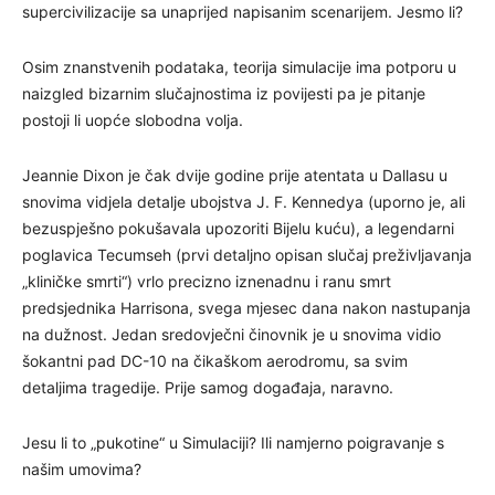
supercivilizacije sa unaprijed napisanim scenarijem. Jesmo li?
Osim znanstvenih podataka, teorija simulacije ima potporu u
naizgled bizarnim slučajnostima iz povijesti pa je pitanje
postoji li uopće slobodna volja.
Jeannie Dixon je čak dvije godine prije atentata u Dallasu u
snovima vidjela detalje ubojstva J. F. Kennedya (uporno je, ali
bezuspješno pokušavala upozoriti Bijelu kuću), a legendarni
poglavica Tecumseh (prvi detaljno opisan slučaj preživljavanja
„kliničke smrti“) vrlo precizno iznenadnu i ranu smrt
predsjednika Harrisona, svega mjesec dana nakon nastupanja
na dužnost. Jedan sredovječni činovnik je u snovima vidio
šokantni pad DC-10 na čikaškom aerodromu, sa svim
detaljima tragedije. Prije samog događaja, naravno.
Jesu li to „pukotine“ u Simulaciji? Ili namjerno poigravanje s
našim umovima?