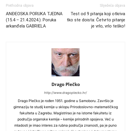
Prethodna objava
Slijedeća objava
ANĐEOSKA PORUKA TJEDNA
Test od 9 pitanja koji otkriva
(15.4 – 21.4.2024.): Poruka
tko ste doista: Četvrto pitanje
arkanđela GABRIELA
je vrlo, vrlo teško!
Drago Plečko
http://www.dragoplecko.hr/
Drago Plečko je rođen 1951. godine u Samoboru. Završio je
gimnaziju te studij kemije u sklopu Prirodoslovno-matematičkog
fakulteta u Zagrebu. Magistrirao je na istome fakultetu iz
područja organske kemije – kemije prirodnih spojeva. Već u
mladosti je imao interes za rubna područja znanosti, pa je puno