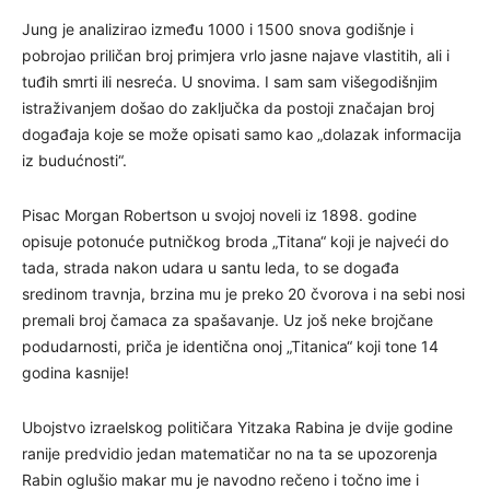
Jung je analizirao između 1000 i 1500 snova godišnje i
pobrojao priličan broj primjera vrlo jasne najave vlastitih, ali i
tuđih smrti ili nesreća. U snovima. I sam sam višegodišnjim
istraživanjem došao do zaključka da postoji značajan broj
događaja koje se može opisati samo kao „dolazak informacija
iz budućnosti“.
Pisac Morgan Robertson u svojoj noveli iz 1898. godine
opisuje potonuće putničkog broda „Titana“ koji je najveći do
tada, strada nakon udara u santu leda, to se događa
sredinom travnja, brzina mu je preko 20 čvorova i na sebi nosi
premali broj čamaca za spašavanje. Uz još neke brojčane
podudarnosti, priča je identična onoj „Titanica“ koji tone 14
godina kasnije!
Ubojstvo izraelskog političara Yitzaka Rabina je dvije godine
ranije predvidio jedan matematičar no na ta se upozorenja
Rabin oglušio makar mu je navodno rečeno i točno ime i