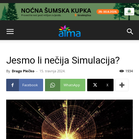
Jesmo li nečija Simulacija?
By
Drago Plečko
-
15. travnja 2024.
1934
Facebook
WhatsApp
X