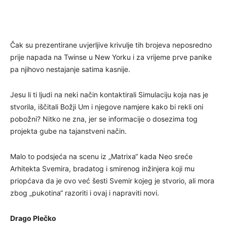
Čak su prezentirane uvjerljive krivulje tih brojeva neposredno
prije napada na Twinse u New Yorku i za vrijeme prve panike
pa njihovo nestajanje satima kasnije.
Jesu li ti ljudi na neki način kontaktirali Simulaciju koja nas je
stvorila, iščitali Božji Um i njegove namjere kako bi rekli oni
pobožni? Nitko ne zna, jer se informacije o dosezima tog
projekta gube na tajanstveni način.
Malo to podsjeća na scenu iz „Matrixa“ kada Neo sreće
Arhitekta Svemira, bradatog i smirenog inžinjera koji mu
priopćava da je ovo već šesti Svemir kojeg je stvorio, ali mora
zbog „pukotina“ razoriti i ovaj i napraviti novi.
Drago Plečko