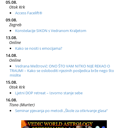
05.08.
Otok Krk
Access Facelift®
09.08.
Zagreb
Konstelacije SIKON s Vedranom Kraljetom
13.08.
Online
Kako se nositi s emocijama?
14.08.
Online
Vedrana Meštrović: ONO ŠTO VAM NITKO NIJE REKAO O
TRAUMI – Kako se osloboditi njezinih posljedica brže nego što
mislite
15.08.
Otok Krk
Ljetni DOP retreat – Izvorno stanje sebe
16.08.
Tisno (Murter)
Seminar pjevanja po metodi „Škole za otkrivanje glasa“
20.08.
Online