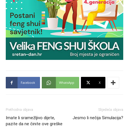
Facebook
WhatsApp
X
Prethodna objava
Slijedeća objava
Imate li sramežljivo dijete,
Jesmo li nečija Simulacija?
pazite da ne činite ove greške