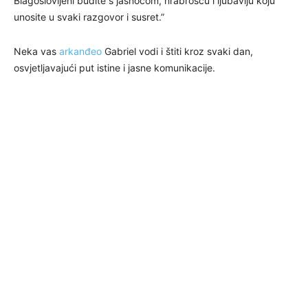
Blagoslovljeni budite s jasnoćom, hrabrošću i ljubavlju koju
unosite u svaki razgovor i susret.”
Neka vas
arkanđeo
Gabriel vodi i štiti kroz svaki dan,
osvjetljavajući put istine i jasne komunikacije.