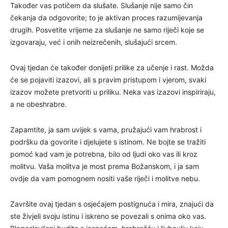
Također vas potičem da slušate. Slušanje nije samo čin
čekanja da odgovorite; to je aktivan proces razumijevanja
drugih. Posvetite vrijeme za slušanje ne samo riječi koje se
izgovaraju, već i onih neizrečenih, slušajući srcem.
Ovaj tjedan će također donijeti prilike za učenje i rast. Možda
će se pojaviti izazovi, ali s pravim pristupom i vjerom, svaki
izazov možete pretvoriti u priliku. Neka vas izazovi inspiriraju,
a ne obeshrabre.
Zapamtite, ja sam uvijek s vama, pružajući vam hrabrost i
podršku da govorite i djelujete s istinom. Ne bojte se tražiti
pomoć kad vam je potrebna, bilo od ljudi oko vas ili kroz
molitvu. Vaša molitva je most prema Božanskom, i ja sam
ovdje da vam pomognem nositi vaše riječi i molitve nebu.
Završite ovaj tjedan s osjećajem postignuća i mira, znajući da
ste živjeli svoju istinu i iskreno se povezali s onima oko vas.