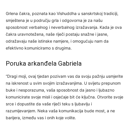
Grlena čakra, poznata kao Vishuddha u sanskrtskoj tradiciji,
smještena je u području grla i odgovorna je za našu
sposobnost verbalnog i neverbalnog izražavanja. Kada je ova
čakra uravnotežena, naše riječi postaju snažne i jasne,
odražavaju naše istinske namjere, i omogućuju nam da
efektivno komuniciramo s drugima.
Poruka arkanđela Gabriela
“Dragi moji, ovaj tjedan pozivam vas da svoju pažnju usmjerite
na iskrenost u svim svojim izražavanjima. U svijetu prepunom
buke i nesporazuma, vaša sposobnost da jasno i ljubazno
komunicirate svoje misli i osjećaje bit će ključna. Otvorite svoje
srce i dopustite da vaše riječi teku s ljubavlju i
razumijevanjem. Neka vaša komunikacija bude most, a ne
barijera, između vas i onih koje volite.