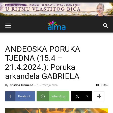
ANĐEOSKA PORUKA
TJEDNA (15.4 –
21.4.2024.): Poruka
arkanđela GABRIELA
By
Kristina Klemenc
-
15. travnja 2024.
13366
Facebook
WhatsApp
X