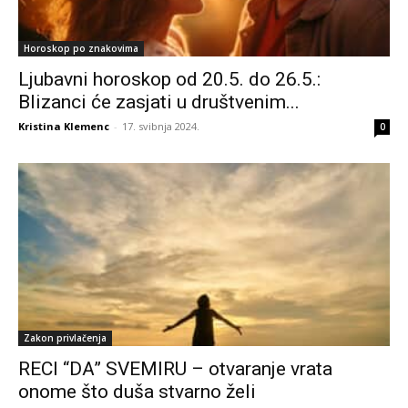
Horoskop po znakovima
Ljubavni horoskop od 20.5. do 26.5.:
Blizanci će zasjati u društvenim...
Kristina Klemenc
-
17. svibnja 2024.
0
Zakon privlačenja
RECI “DA” SVEMIRU – otvaranje vrata
onome što duša stvarno želi