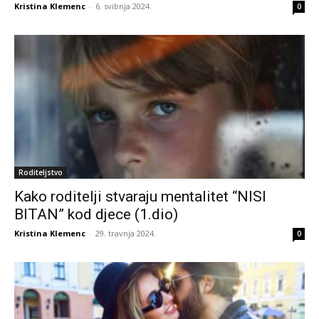
Kristina Klemenc
-
6. svibnja 2024.
0
Roditeljstvo
Kako roditelji stvaraju mentalitet “NISI
BITAN” kod djece (1.dio)
Kristina Klemenc
-
29. travnja 2024.
0