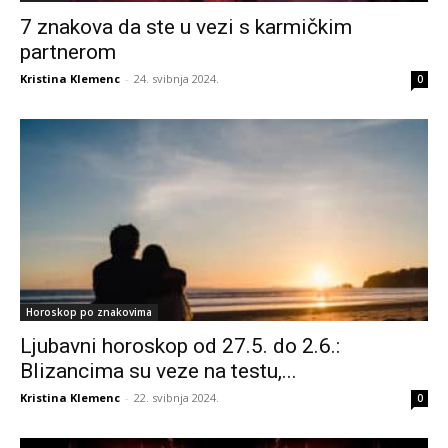
7 znakova da ste u vezi s karmičkim
partnerom
Kristina Klemenc
-
24. svibnja 2024.
0
Horoskop po znakovima
Ljubavni horoskop od 27.5. do 2.6.:
Blizancima su veze na testu,...
Kristina Klemenc
-
22. svibnja 2024.
0