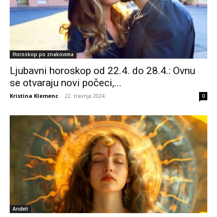
Horoskop po znakovima
Ljubavni horoskop od 22.4. do 28.4.: Ovnu
se otvaraju novi počeci,...
Kristina Klemenc
-
22. travnja 2024.
0
Anđeli