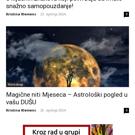
snažno samopouzdanje!
Kristina Klemenc
-
23. siječnja 2024.
0
Horoskop
Magične niti Mjeseca – Astrološki pogled u
vašu DUŠU
Kristina Klemenc
-
20. siječnja 2024.
0