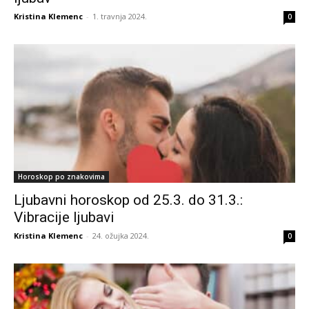
Kristina Klemenc
-
1. travnja 2024.
0
Horoskop po znakovima
Ljubavni horoskop od 25.3. do 31.3.:
Vibracije ljubavi
Kristina Klemenc
-
24. ožujka 2024.
0