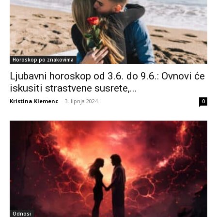
Horoskop po znakovima
Ljubavni horoskop od 3.6. do 9.6.: Ovnovi će
iskusiti strastvene susrete,...
Kristina Klemenc
-
3. lipnja 2024.
0
Odnosi