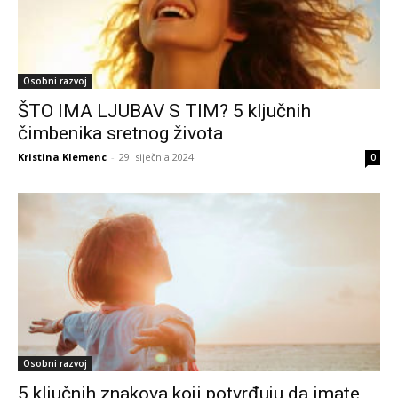
Osobni razvoj
ŠTO IMA LJUBAV S TIM? 5 ključnih
čimbenika sretnog života
Kristina Klemenc
-
29. siječnja 2024.
0
Osobni razvoj
5 ključnih znakova koji potvrđuju da imate