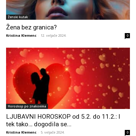
Ženski kutak
Žena bez granica?
Kristina Klemenc
-
12. veljače 2024.
0
Horoskop po znakovima
LJUBAVNI HOROSKOP od 5.2. do 11.2.: I
tek tako… dogodila se...
Kristina Klemenc
-
5. veljače 2024.
0