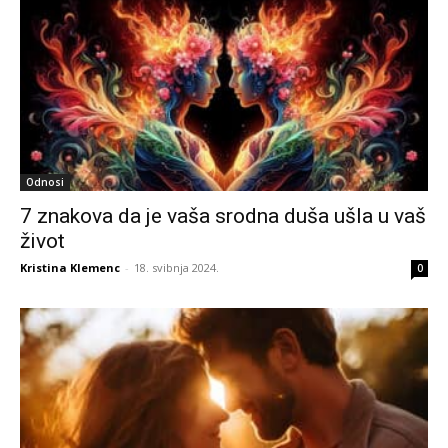
Odnosi
7 znakova da je vaša srodna duša ušla u vaš
život
Kristina Klemenc
-
18. svibnja 2024.
0