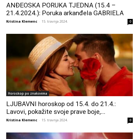
ANĐEOSKA PORUKA TJEDNA (15.4 –
21.4.2024.): Poruka arkanđela GABRIELA
Kristina Klemenc
-
15. travnja 2024.
0
Horoskop po znakovima
LJUBAVNI horoskop od 15.4. do 21.4.:
Lavovi, pokažite svoje prave boje,...
Kristina Klemenc
-
15. travnja 2024.
0