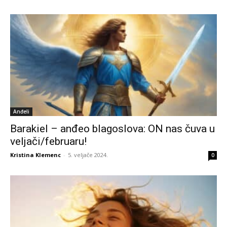
Anđeli
Barakiel – anđeo blagoslova: ON nas čuva u
veljači/februaru!
Kristina Klemenc
-
5. veljače 2024.
0