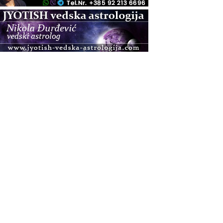
.08.
Pula
Access BARS®, otpusti stres
.08.
Pula
Access Energetski Facelift®
.08.
Zagreb
Pjesma srca / Zagreb
Online
Tečaj Višeg Vodstva, razvijanja intuicije i Akaša
zapisa
.08.
Online
Upisi u program Profesionalni hipnoterapeut —
nova generacija kreće 25.08. 2026.
.08.
Online
Postanite Nositelj Vibracije Nove Zemlje
.08.
Visoko
Alemka Dauskardt – Jednodnevna radionica