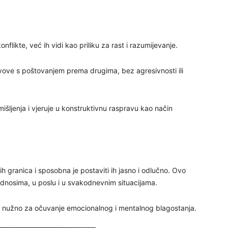
29
ikte, već ih vidi kao priliku za rast i razumijevanje.
tavove s poštovanjem prema drugima, bez agresivnosti ili
išljenja i vjeruje u konstruktivnu raspravu kao način
30
31
 granica i sposobna je postaviti ih jasno i odlučno. Ovo
odnosima, u poslu i u svakodnevnim situacijama.
28
 je nužno za očuvanje emocionalnog i mentalnog blagostanja.
05