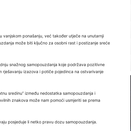
 vanjskom ponašanju, već također utječe na unutarnji
uzdanja može biti ključno za osobni rast i postizanje sreće
zgradnju snažnog samopouzdanja koje podržava pozitivne
rješavanju izazova i potiče pojedinca na ostvarivanje
latnu sredinu” između nedostatka samopouzdanja i
avilnih znakova može nam pomoći usmjeriti se prema
rivaju posjeduje li netko pravu dozu samopouzdanja.