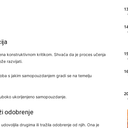
13
14
ija
15
na konstruktivnom kritikom. Shvaća da je proces učenja
že razvijati.
16
osoba s jakim samopouzdanjem gradi se na temelju
20
duboko ukorijenjeno samopouzdanje.
aži odobrenje
21
ovoljila drugima ili tražila odobrenje od njih. Ona je