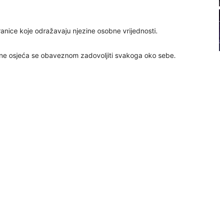
22
anice koje odražavaju njezine osobne vrijednosti.
23
i ne osjeća se obaveznom zadovoljiti svakoga oko sebe.
24
25
26
27