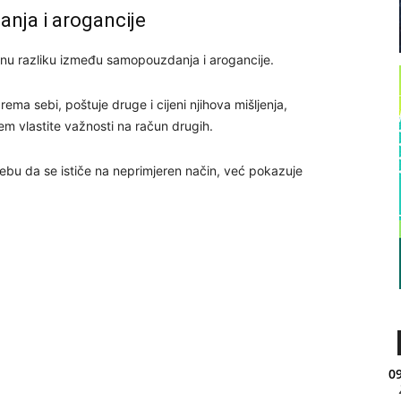
nja i arogancije
nu razliku između samopouzdanja i arogancije.
a sebi, poštuje druge i cijeni njihova mišljenja,
jem vlastite važnosti na račun drugih.
bu da se ističe na neprimjeren način, već pokazuje
09