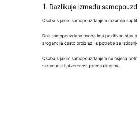
1. Razlikuje između samopouzda
Osoba s jakim samopouzdanjem razumije suptil
Dok samopouzdana osoba ima pozitivan stav prem
arogancija često proizlazi iz potrebe za istican
Osoba s jakim samopouzdanjem ne osjeća potre
skromnost i otvorenost prema drugima.