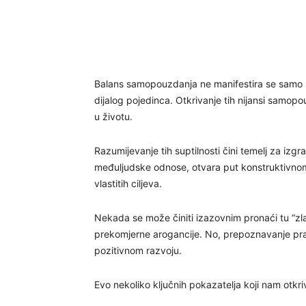
Balans samopouzdanja ne manifestira se samo u
dijalog pojedinca. Otkrivanje tih nijansi samopo
u životu.
Razumijevanje tih suptilnosti čini temelj za i
međuljudske odnose, otvara put konstruktivnom 
vlastitih ciljeva.
Nekada se može činiti izazovnim pronaći tu “z
prekomjerne arogancije. No, prepoznavanje pr
pozitivnom razvoju.
Evo nekoliko ključnih pokazatelja koji nam otk