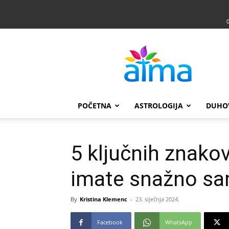
Atma
POČETNA
ASTROLOGIJA
DUHO
5 ključnih znakov
imate snažno s
By
Kristina Klemenc
-
23. siječnja 2024.
Facebook
WhatsApp