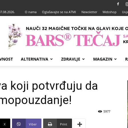
07.08.2026.
O nama
Oglašavajte se na ATMI
Newsletter
Webshop
Uvje
VNOST
ALTERNATIVA
ZDRAVLJE
MAGAZIN
R
a koji potvrđuju da
amopouzdanje!
5977
X
Viber
Print