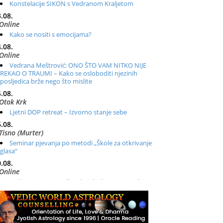
Konstelacije SIKON s Vedranom Kraljetom
.08.
Online
Kako se nositi s emocijama?
.08.
Online
Vedrana Meštrović: ONO ŠTO VAM NITKO NIJE
REKAO O TRAUMI – Kako se osloboditi njezinih
posljedica brže nego što mislite
.08.
Otok Krk
Ljetni DOP retreat – Izvorno stanje sebe
.08.
Tisno (Murter)
Seminar pjevanja po metodi „Škole za otkrivanje
glasa“
.08.
Online
Radionica: Pomagači iz drugih dimenzija Online –
otvoreno za sve
.08.
Zagreb+Online
Osnovni ThetaHealing® tečaj, Zagreb i Online