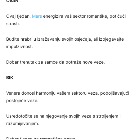
OVAN
Ovaj tjedan,
Mars
energizira vaš sektor romantike, potičući
strasti.
Budite hrabri u izražavanju svojih osjećaja, ali izbjegavajte
impulzivnost.
Dobar trenutak za samce da potraže nove veze.
BIK
Venera donosi harmoniju vašem sektoru veza, poboljšavajući
postojeće veze.
Usredotočite se na njegovanje svojih veza s strpljenjem i
razumijevanjem.
Dobar tjedan za romantične geste.