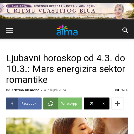
Ljubavni horoskop od 4.3. do
10.3.: Mars energizira sektor
romantike
By
Kristina Klemenc
-
4. ožujka 2024.
9266
Facebook
WhatsApp
X