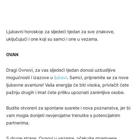
Ljubavni horoskop za sljedeći tjedan za sve znakove,
uključujući i one koji su samci i one u vezama.
OVAN
Dragi Ovnovi, za vas sljedeći tjedan donosi uzbudljive
mogućnosti i izazove u
ljubavi
. Samci, pripremite se za nove
ljubavne avanture! Vaša energija će biti visoka, privlačit ćete
pažnju drugih i imat ćete priliku upoznati zanimljive osobe.
Budite otvoreni za spontane susrete i nova poznanstva, jer bi
vam mogla donijeti nevjerojatne trenutke s potencijalnim
partnerima.
S druge strane, Ovnovi u vezama, očekujte strastvene