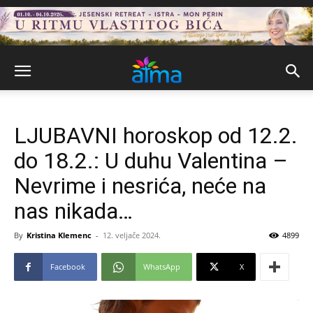
LJUBAVNI horoskop od 12.2.
do 18.2.: U duhu Valentina –
Nevrime i nesrića, neće na
nas nikada…
By
Kristina Klemenc
-
12. veljače 2024.
4899
Facebook
WhatsApp
X