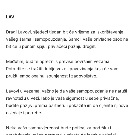
LAV
Dragi Lavovi, sljedeći tjedan bit će vrijeme za iskorištavanje
vašeg šarma i samopouzdanja. Samci, vaše privlačne osobine
bit će u punom sjaju, privlačeći pažnju drugih.
Međutim, budite oprezni s previše površnim vezama.
Potrudite se tražiti dublje veze i povezivanja koja će vam
pružiti emocionalnu ispunjenost i zadovoljstvo.
Lavovi u vezama, važno je da vaše samopouzdanje ne naruši
ravnotežu u vezi. Iako je vaša sigurnost u sebe privlačna,
budite pažljivi prema partneru i pokažite im da cijenite njihove
osjećaje i potrebe.
Neka vaša samouvjerenost bude poticaj za podršku i
ohrabrivanje vašeg partnera, umjesto da izaziva osjećaj