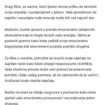
Dragi Ribe, za samce, idući tjedan donosi priliku da iskoriste
svoju empatiju i suosjećajnost u ljubavi. Vaša sposobnost da
osjetite i razumijete tuđe emocije može biti vaš najveći dar.
Međutim, budite oprezni s previše emocionalno zahtjevnim
situacijama koje bi mogle iscrpiti vašu energiju. Važno je
postaviti granice kako biste zaštitili svoje emocionalno
blagostanje dok istovremeno pružate podršku drugima.
Za Ribe u vezama, potrudite se izraziti svoje osjećaje na
suptilan način kako biste izbjegli nesporazume i konflikte.
Vaša intuitivna priroda može vam pomoći da prepoznate
potrebe i želje vašeg partnera, ali ne zaboravite da je važno i
izražavati svoje vlastite osjećaje.
Budite otvoreni za dublje razgovore s partnerom kako biste
ojačali vašu emocionalnu povezanost i razumijevanje jedno
drugoga.