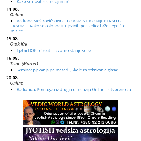
Kako se nositi s emocijama?
14.08.
Online
Vedrana Meštrović: ONO ŠTO VAM NITKO NIJE REKAO O
TRAUMI – Kako se osloboditi njezinih posljedica brže nego što
mislite
15.08.
Otok Krk
Ljetni DOP retreat – Izvorno stanje sebe
16.08.
Tisno (Murter)
Seminar pjevanja po metodi „Škole za otkrivanje glasa“
20.08.
Online
Radionica: Pomagači iz drugih dimenzija Online – otvoreno za
sve
21.08.
Zagreb+Online
Osnovni ThetaHealing® tečaj, Zagreb i Online
22.08.
Zagreb
Osnovna radionica za izscjeljivanje pranom (Basic Pranic
Healing course)