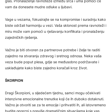
glas. Pronalaženje ravnoteže između srca i uma pomoći će
vam da donesete mudre odluke u ljubavi.
Vage u vezama, fokusirajte se na kompromise i suradnju kako
biste održali harmoniju u vezi. Vaša sklonost prema ravnoteži i
miru može vam pomoći u rješavanju konflikata i pronalaženju
zajedničkih rješenja.
Važno je biti otvoren za partnerove potrebe i želje te raditi
zajedno na stvaranju zdravog i sretnog odnosa. Neka vaša
veza bude poput plesa, gdje se međusobno podržavate i
usklađujete kako biste zajedno koračali kroz život.
ŠKORPION
Dragi Škorpioni, u sljedećem tjednu, samci mogu očekivati
intenzivne emocionalne trenutke koji će ih duboko dotaknuti.
Važno je otvoriti se za te emocije i prihvatiti ih, ali istovremeno
budite oprezni s previše dramatičnim situacijama koje vas