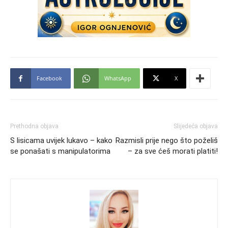
Facebook
WhatsApp
X
Prethodna objava
Slijedeća objava
S lisicama uvijek lukavo – kako
Razmisli prije nego što poželiš
se ponašati s manipulatorima
– za sve ćeš morati platiti!