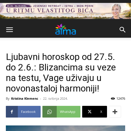
Ljubavni horoskop od 27.5.
do 2.6.: Blizancima su veze
na testu, Vage uživaju u
novonastaloj harmoniji!
By
Kristina Klemenc
-
22. svibnja 2024.
12476
Facebook
WhatsApp
X