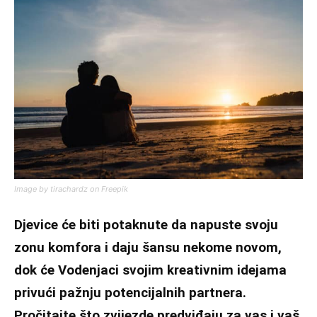
Image by tirachardz on Freepik
Djevice će biti potaknute da napuste svoju
zonu komfora i daju šansu nekome novom,
dok će Vodenjaci svojim kreativnim idejama
privući pažnju potencijalnih partnera.
Pročitajte što zvijezde predviđaju za vas i vaš