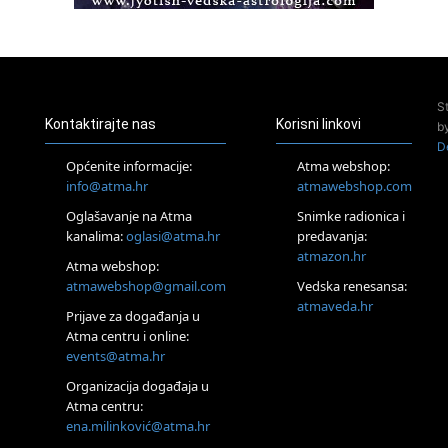
Access BARS®, otpusti stres
23.08.
Pula
Access Energetski Facelift®
24.08.
S
Zagreb
Kontaktirajte nas
Korisni linkovi
b
Pjesma srca / Zagreb
D
Online
Općenite informacije:
Atma webshop:
Tečaj Višeg Vodstva, razvijanja intuicije i Akaša zapisa
info@atma.hr
atmawebshop.com
26.08.
Oglašavanje na Atma
Snimke radionica i
Online
kanalima:
oglasi@atma.hr
predavanja:
Postanite Nositelj Vibracije Nove Zemlje
atmazon.hr
27.08.
Atma webshop:
Visoko
atmawebshop@gmail.com
Vedska renesansa:
Alemka Dauskardt – Jednodnevna radionica sistemskih
atmaveda.hr
Prijave za događanja u
konstelacija
Atma centru i online:
29.08.
events@atma.hr
Zagreb
HOD PO ŽERAVICI – Seminar koji mijenja tijelo, duh i um
Organizacija događaja u
SoulFest – Festival glazbe, mudrosti i zajedništva
Atma centru:
30.08.
ena.milinković@atma.hr
Zagreb