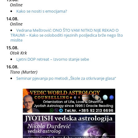
Online
Kako se nositi s emocijama?
14.08.
Online
Vedrana Meštrović: ONO ŠTO VAM NITKO NIJE REKAO O
TRAUMI – Kako se osloboditi njezinih posljedica brže nego što
mislite
15.08.
Otok Krk
Ljetni DOP retreat – Izvorno stanje sebe
16.08.
Tisno (Murter)
Seminar pjevanja po metodi „Škole za otkrivanje glasa“
20.08.
Online
Radionica: Pomagači iz drugih dimenzija Online – otvoreno za
sve
21.08.
Zagreb+Online
Osnovni ThetaHealing® tečaj, Zagreb i Online
22.08.
Pula