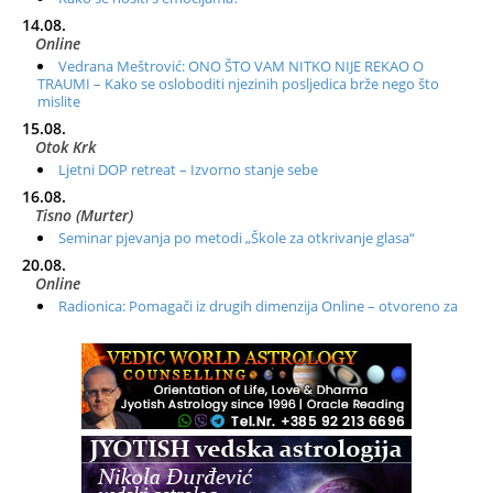
14.08.
Online
Vedrana Meštrović: ONO ŠTO VAM NITKO NIJE REKAO O
TRAUMI – Kako se osloboditi njezinih posljedica brže nego što
mislite
15.08.
Otok Krk
Ljetni DOP retreat – Izvorno stanje sebe
16.08.
Tisno (Murter)
Seminar pjevanja po metodi „Škole za otkrivanje glasa“
20.08.
Online
Radionica: Pomagači iz drugih dimenzija Online – otvoreno za
sve
21.08.
Zagreb+Online
Osnovni ThetaHealing® tečaj, Zagreb i Online
22.08.
Pula
Access BARS®, otpusti stres
23.08.