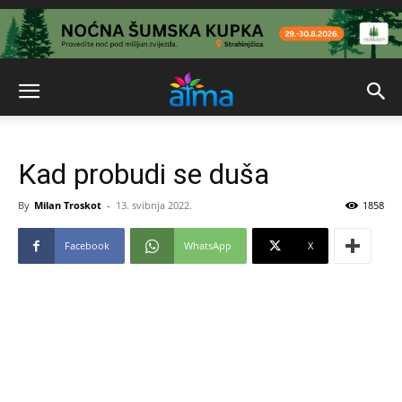
Kad probudi se duša
By
Milan Troskot
-
13. svibnja 2022.
1858
Facebook
WhatsApp
X