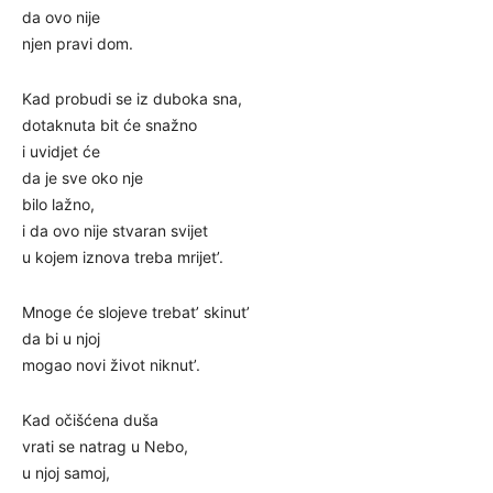
da ovo nije
njen pravi dom.
Kad probudi se iz duboka sna,
dotaknuta bit će snažno
i uvidjet će
da je sve oko nje
bilo lažno,
i da ovo nije stvaran svijet
u kojem iznova treba mrijet’.
Mnoge će slojeve trebat’ skinut’
da bi u njoj
mogao novi život niknut’.
Kad očišćena duša
vrati se natrag u Nebo,
u njoj samoj,