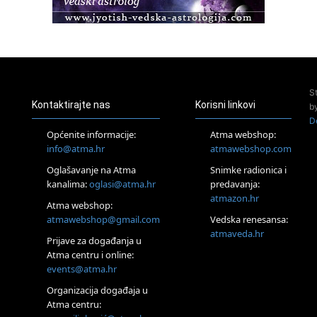
Pula
Access Energetski Facelift®
24.08.
Zagreb
Pjesma srca / Zagreb
Online
S
Tečaj Višeg Vodstva, razvijanja intuicije i Akaša zapisa
Kontaktirajte nas
Korisni linkovi
b
25.08.
D
Online
Općenite informacije:
Atma webshop:
Upisi u program Profesionalni hipnoterapeut — nova
info@atma.hr
atmawebshop.com
generacija kreće 25.08. 2026.
Oglašavanje na Atma
Snimke radionica i
26.08.
Online
kanalima:
oglasi@atma.hr
predavanja:
Postanite Nositelj Vibracije Nove Zemlje
atmazon.hr
Atma webshop:
27.08.
atmawebshop@gmail.com
Vedska renesansa:
Visoko
atmaveda.hr
Prijave za događanja u
Alemka Dauskardt – Jednodnevna radionica sistemskih
konstelacija
Atma centru i online:
events@atma.hr
29.08.
Zagreb
Organizacija događaja u
HOD PO ŽERAVICI – Seminar koji mijenja tijelo, duh i um
Atma centru:
SoulFest – Festival glazbe, mudrosti i zajedništva