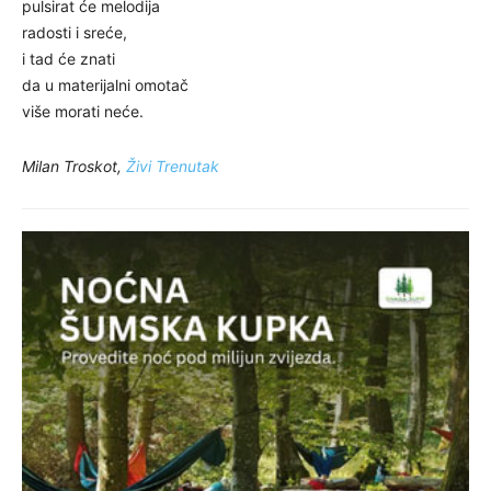
pulsirat će melodija
radosti i sreće,
i tad će znati
da u materijalni omotač
više morati neće.
Milan Troskot,
Živi Trenutak