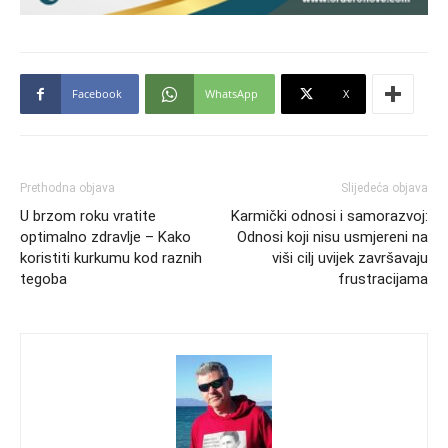
Facebook
WhatsApp
X
Prethodna objava
Slijedeća objava
U brzom roku vratite
Karmički odnosi i samorazvoj:
optimalno zdravlje – Kako
Odnosi koji nisu usmjereni na
koristiti kurkumu kod raznih
viši cilj uvijek završavaju
tegoba
frustracijama