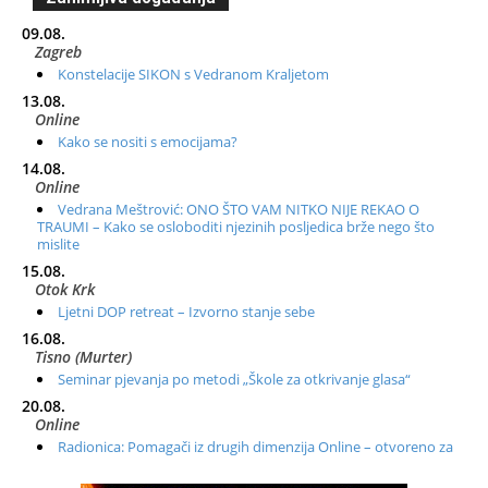
09.08.
Zagreb
Konstelacije SIKON s Vedranom Kraljetom
13.08.
Online
Kako se nositi s emocijama?
14.08.
Online
Vedrana Meštrović: ONO ŠTO VAM NITKO NIJE REKAO O
TRAUMI – Kako se osloboditi njezinih posljedica brže nego što
mislite
15.08.
Otok Krk
Ljetni DOP retreat – Izvorno stanje sebe
16.08.
Tisno (Murter)
Seminar pjevanja po metodi „Škole za otkrivanje glasa“
20.08.
Online
Radionica: Pomagači iz drugih dimenzija Online – otvoreno za
sve