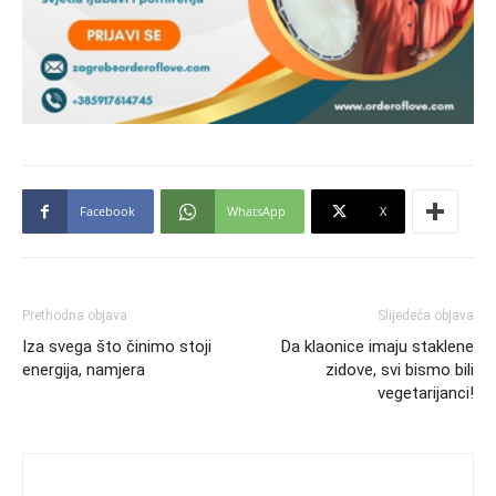
Facebook
WhatsApp
X
Prethodna objava
Slijedeća objava
Iza svega što činimo stoji
Da klaonice imaju staklene
energija, namjera
zidove, svi bismo bili
vegetarijanci!