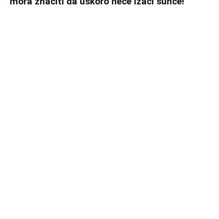
mora značiti da uskoro neće izaći sunce!