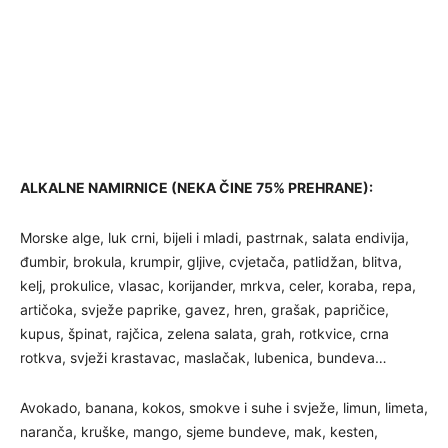
ALKALNE NAMIRNICE (NEKA ČINE 75% PREHRANE):
Morske alge, luk crni, bijeli i mladi, pastrnak, salata endivija,
đumbir, brokula, krumpir, gljive, cvjetača, patlidžan, blitva,
kelj, prokulice, vlasac, korijander, mrkva, celer, koraba, repa,
artičoka, svježe paprike, gavez, hren, grašak, papričice,
kupus, špinat, rajčica, zelena salata, grah, rotkvice, crna
rotkva, svježi krastavac, maslačak, lubenica, bundeva…
Avokado, banana, kokos, smokve i suhe i svježe, limun, limeta,
naranča, kruške, mango, sjeme bundeve, mak, kesten,