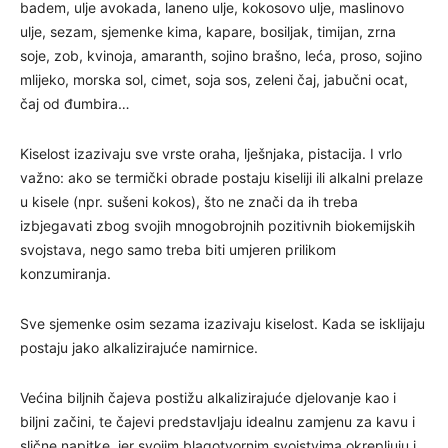
badem, ulje avokada, laneno ulje, kokosovo ulje, maslinovo
ulje, sezam, sjemenke kima, kapare, bosiljak, timijan, zrna
soje, zob, kvinoja, amaranth, sojino brašno, leća, proso, sojino
mlijeko, morska sol, cimet, soja sos, zeleni čaj, jabučni ocat,
čaj od đumbira…
Kiselost izazivaju sve vrste oraha, lješnjaka, pistacija. I vrlo
važno: ako se termički obrade postaju kiseliji ili alkalni prelaze
u kisele (npr. sušeni kokos), što ne znači da ih treba
izbjegavati zbog svojih mnogobrojnih pozitivnih biokemijskih
svojstava, nego samo treba biti umjeren prilikom
konzumiranja.
Sve sjemenke osim sezama izazivaju kiselost. Kada se isklijaju
postaju jako alkalizirajuće namirnice.
Većina biljnih čajeva postižu alkalizirajuće djelovanje kao i
biljni začini, te čajevi predstavljaju idealnu zamjenu za kavu i
slične napitke, jer svojim blagotvornim svojstvima okrepljuju i