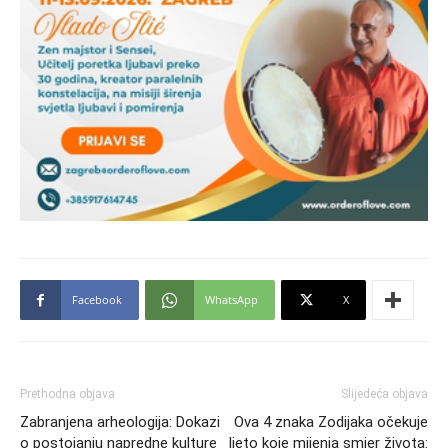
Facebook
WhatsApp
X
Prethodna objava
Slijedeća objava
Zabranjena arheologija: Dokazi
Ova 4 znaka Zodijaka očekuje
o postojanju napredne kulture
ljeto koje mijenja smjer života: