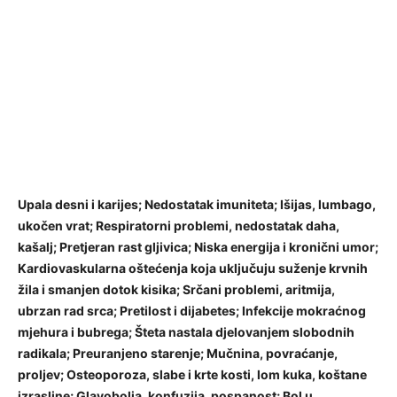
Upala desni i karijes; Nedostatak imuniteta; Išijas, lumbago,
ukočen vrat; Respiratorni problemi, nedostatak daha,
kašalj; Pretjeran rast gljivica; Niska energija i kronični umor;
Kardiovaskularna oštećenja koja uključuju suženje krvnih
žila i smanjen dotok kisika; Srčani problemi, aritmija,
ubrzan rad srca; Pretilost i dijabetes; Infekcije mokraćnog
mjehura i bubrega; Šteta nastala djelovanjem slobodnih
radikala; Preuranjeno starenje; Mučnina, povraćanje,
proljev; Osteoporoza, slabe i krte kosti, lom kuka, koštane
izrasline; Glavobolja, konfuzija, pospanost; Bol u