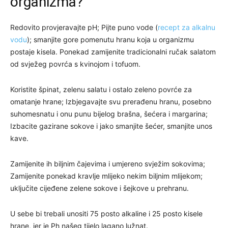
organizma?
Redovito provjeravajte pH; Pijte puno vode (
recept za alkalnu
vodu
); smanjite gore pomenutu hranu koja u organizmu
postaje kisela. Ponekad zamijenite tradicionalni ručak salatom
od svježeg povrća s kvinojom i tofuom.
Koristite špinat, zelenu salatu i ostalo zeleno povrće za
omatanje hrane; Izbjegavajte svu prerađenu hranu, posebno
suhomesnatu i onu punu bijelog brašna, šećera i margarina;
Izbacite gazirane sokove i jako smanjite šećer, smanjite unos
kave.
Zamijenite ih biljnim čajevima i umjereno svježim sokovima;
Zamijenite ponekad kravlje mlijeko nekim biljnim mlijekom;
uključite cijeđene zelene sokove i šejkove u prehranu.
U sebe bi trebali unositi 75 posto alkaline i 25 posto kisele
hrane, jer je Ph našeg tijelo lagano lužnat.