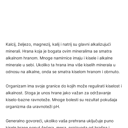
Kalcij, željezo, magnezij, kalij i natrij su glavni alkalizujući
minerali. Hrana koja je bogata ovim mineralima se smatra
alkalnom hranom. Mnoge namirnice imaju i kisele i alkalne
minerale u sebi. Ukoliko ta hrana ima više kiselih minerala u
odnosu na alkalne, onda se smatra kiselom hranom i obrnuto.
Organizam ima svoje granice do kojih može regulirati kiselost i
alkalnost. Stoga je unos hrane jako važan za održavanje
kiselo-bazne ravnoteže. Mnoge bolesti su rezultat pokušaja
organizma da uravnoteži pH.
Generalno govoreći, ukoliko vaša prehrana uključuje puno
kisele hrane poput šećera, mesa, proizvoda od brašna i