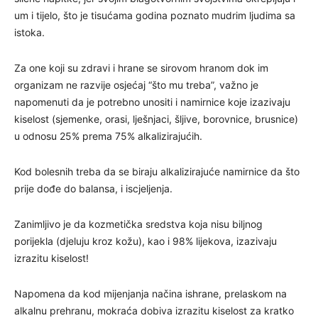
um i tijelo, što je tisućama godina poznato mudrim ljudima sa
istoka.
Za one koji su zdravi i hrane se sirovom hranom dok im
organizam ne razvije osjećaj “što mu treba”, važno je
napomenuti da je potrebno unositi i namirnice koje izazivaju
kiselost (sjemenke, orasi, lješnjaci, šljive, borovnice, brusnice)
u odnosu 25% prema 75% alkalizirajućih.
Kod bolesnih treba da se biraju alkalizirajuće namirnice da što
prije dođe do balansa, i iscjeljenja.
Zanimljivo je da kozmetička sredstva koja nisu biljnog
porijekla (djeluju kroz kožu), kao i 98% lijekova, izazivaju
izrazitu kiselost!
Napomena da kod mijenjanja načina ishrane, prelaskom na
alkalnu prehranu, mokraća dobiva izrazitu kiselost za kratko