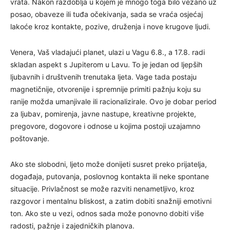
vrata. Nakon razdoblja u kojem je mnogo toga bilo vezano uz
posao, obaveze ili tuđa očekivanja, sada se vraća osjećaj
lakoće kroz kontakte, pozive, druženja i nove krugove ljudi.
Venera, Vaš vladajući planet, ulazi u Vagu 6.8., a 17.8. radi
skladan aspekt s Jupiterom u Lavu. To je jedan od ljepših
ljubavnih i društvenih trenutaka ljeta. Vage tada postaju
magnetičnije, otvorenije i spremnije primiti pažnju koju su
ranije možda umanjivale ili racionalizirale. Ovo je dobar period
za ljubav, pomirenja, javne nastupe, kreativne projekte,
pregovore, dogovore i odnose u kojima postoji uzajamno
poštovanje.
Ako ste slobodni, ljeto može donijeti susret preko prijatelja,
događaja, putovanja, poslovnog kontakta ili neke spontane
situacije. Privlačnost se može razviti nenametljivo, kroz
razgovor i mentalnu bliskost, a zatim dobiti snažniji emotivni
ton. Ako ste u vezi, odnos sada može ponovno dobiti više
radosti, pažnje i zajedničkih planova.