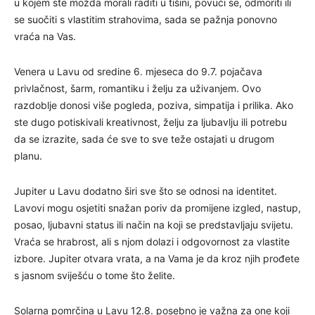
u kojem ste možda morali raditi u tišini, povući se, odmoriti ili
se suočiti s vlastitim strahovima, sada se pažnja ponovno
vraća na Vas.
Venera u Lavu od sredine 6. mjeseca do 9.7. pojačava
privlačnost, šarm, romantiku i želju za uživanjem. Ovo
razdoblje donosi više pogleda, poziva, simpatija i prilika. Ako
ste dugo potiskivali kreativnost, želju za ljubavlju ili potrebu
da se izrazite, sada će sve to sve teže ostajati u drugom
planu.
Jupiter u Lavu dodatno širi sve što se odnosi na identitet.
Lavovi mogu osjetiti snažan poriv da promijene izgled, nastup,
posao, ljubavni status ili način na koji se predstavljaju svijetu.
Vraća se hrabrost, ali s njom dolazi i odgovornost za vlastite
izbore. Jupiter otvara vrata, a na Vama je da kroz njih prođete
s jasnom sviješću o tome što želite.
Solarna pomrčina u Lavu 12.8. posebno je važna za one koji