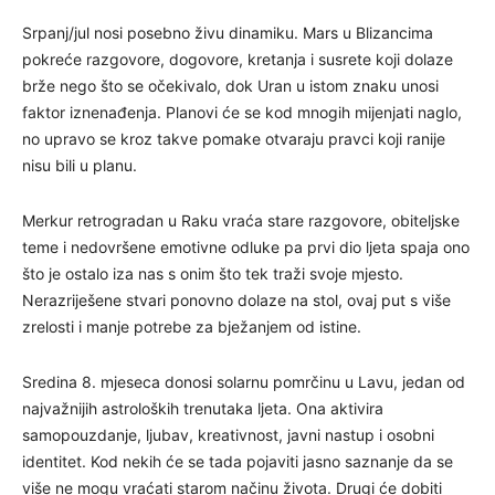
Srpanj/jul nosi posebno živu dinamiku. Mars u Blizancima
pokreće razgovore, dogovore, kretanja i susrete koji dolaze
brže nego što se očekivalo, dok Uran u istom znaku unosi
faktor iznenađenja. Planovi će se kod mnogih mijenjati naglo,
no upravo se kroz takve pomake otvaraju pravci koji ranije
nisu bili u planu.
Merkur retrogradan u Raku vraća stare razgovore, obiteljske
teme i nedovršene emotivne odluke pa prvi dio ljeta spaja ono
što je ostalo iza nas s onim što tek traži svoje mjesto.
Nerazriješene stvari ponovno dolaze na stol, ovaj put s više
zrelosti i manje potrebe za bježanjem od istine.
Sredina 8. mjeseca donosi solarnu pomrčinu u Lavu, jedan od
najvažnijih astroloških trenutaka ljeta. Ona aktivira
samopouzdanje, ljubav, kreativnost, javni nastup i osobni
identitet. Kod nekih će se tada pojaviti jasno saznanje da se
više ne mogu vraćati starom načinu života. Drugi će dobiti