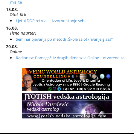
mislite
15.08.
Otok Krk
Ljetni DOP retreat – Izvorno stanje sebe
16.08.
Tisno (Murter)
Seminar pjevanja po metodi „Škole za otkrivanje glasa“
20.08.
Online
Radionica: Pomagači iz drugih dimenzija Online – otvoreno za
sve
21.08.
Zagreb+Online
Osnovni ThetaHealing® tečaj, Zagreb i Online
22.08.
Zagreb
Osnovna radionica za izscjeljivanje pranom (Basic Pranic
Healing course)
Pula
Access BARS®, otpusti stres
23.08.
Pula