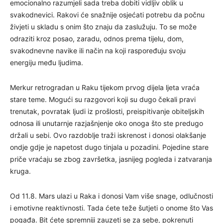
emocionalno razumjeli sada treba dobiti vidljiv oblik u
svakodnevici. Rakovi će snažnije osjećati potrebu da počnu
živjeti u skladu s onim što znaju da zaslužuju. To se može
odraziti kroz posao, zaradu, odnos prema tijelu, dom,
svakodnevne navike ili način na koji raspoređuju svoju
energiju među ljudima.
Merkur retrogradan u Raku tijekom prvog dijela ljeta vraća
stare teme. Mogući su razgovori koji su dugo čekali pravi
trenutak, povratak ljudi iz prošlosti, preispitivanje obiteljskih
odnosa ili unutarnje razjašnjenje oko onoga što ste predugo
držali u sebi. Ovo razdoblje traži iskrenost i donosi olakšanje
ondje gdje je napetost dugo tinjala u pozadini. Pojedine stare
priče vraćaju se zbog završetka, jasnijeg pogleda i zatvaranja
kruga.
Od 11.8. Mars ulazi u Raka i donosi Vam više snage, odlučnosti
i emotivne reaktivnosti. Tada ćete teže šutjeti o onome što Vas
pogađa. Bit ćete spremniji zauzeti se za sebe, pokrenuti