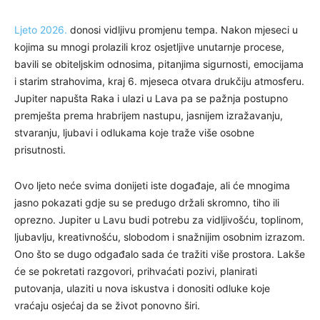
Ljeto 2026.
donosi vidljivu promjenu tempa. Nakon mjeseci u
kojima su mnogi prolazili kroz osjetljive unutarnje procese,
bavili se obiteljskim odnosima, pitanjima sigurnosti, emocijama
i starim strahovima, kraj 6. mjeseca otvara drukčiju atmosferu.
Jupiter napušta Raka i ulazi u Lava pa se pažnja postupno
premješta prema hrabrijem nastupu, jasnijem izražavanju,
stvaranju, ljubavi i odlukama koje traže više osobne
prisutnosti.
Ovo ljeto neće svima donijeti iste događaje, ali će mnogima
jasno pokazati gdje su se predugo držali skromno, tiho ili
oprezno. Jupiter u Lavu budi potrebu za vidljivošću, toplinom,
ljubavlju, kreativnošću, slobodom i snažnijim osobnim izrazom.
Ono što se dugo odgađalo sada će tražiti više prostora. Lakše
će se pokretati razgovori, prihvaćati pozivi, planirati
putovanja, ulaziti u nova iskustva i donositi odluke koje
vraćaju osjećaj da se život ponovno širi.