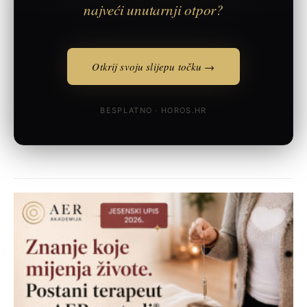
najveći unutarnji otpor?
Otkrij svoju slijepu točku →
BESPLATNO · HOROS.HR