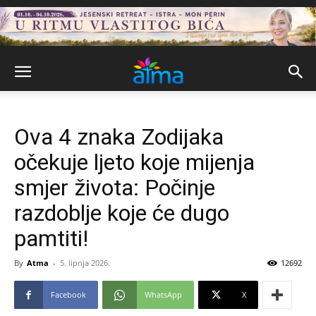
Ova 4 znaka Zodijaka
očekuje ljeto koje mijenja
smjer života: Počinje
razdoblje koje će dugo
pamtiti!
By
Atma
-
5. lipnja 2026.
12692
Facebook
WhatsApp
X