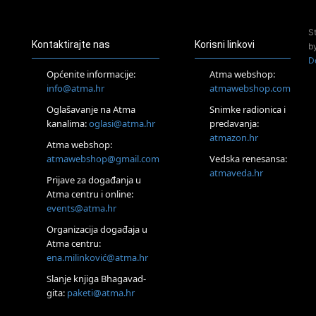
Access Energetski Facelift®
24.08.
S
Zagreb
Kontaktirajte nas
Korisni linkovi
b
Pjesma srca / Zagreb
D
Online
Općenite informacije:
Atma webshop:
Tečaj Višeg Vodstva, razvijanja intuicije i Akaša zapisa
info@atma.hr
atmawebshop.com
25.08.
Oglašavanje na Atma
Snimke radionica i
Online
kanalima:
oglasi@atma.hr
predavanja:
Upisi u program Profesionalni hipnoterapeut — nova
generacija kreće 25.08. 2026.
atmazon.hr
Atma webshop:
26.08.
atmawebshop@gmail.com
Vedska renesansa:
Online
atmaveda.hr
Postanite Nositelj Vibracije Nove Zemlje
Prijave za događanja u
Atma centru i online:
27.08.
events@atma.hr
Visoko
Alemka Dauskardt – Jednodnevna radionica sistemskih
Organizacija događaja u
konstelacija
Atma centru:
29.08.
ena.milinković@atma.hr
Zagreb
HOD PO ŽERAVICI – Seminar koji mijenja tijelo, duh i um
Slanje knjiga Bhagavad-
SoulFest – Festival glazbe, mudrosti i zajedništva
gita:
paketi@atma.hr
Radoboj