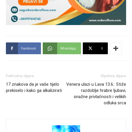
Facebook
WhatsApp
X
Prethodna objava
Slijedeća objava
17 znakova da je vaše tijelo
Venera ulazi u Lava 13.6.: Stiže
prekiselo i kako ga alkalizirati
razdoblje hrabre ljubavi,
snažne privlačnosti i velikih
odluka srca