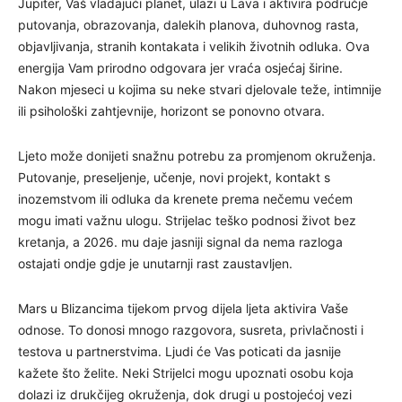
Jupiter, Vaš vladajući planet, ulazi u Lava i aktivira područje
putovanja, obrazovanja, dalekih planova, duhovnog rasta,
objavljivanja, stranih kontakata i velikih životnih odluka. Ova
energija Vam prirodno odgovara jer vraća osjećaj širine.
Nakon mjeseci u kojima su neke stvari djelovale teže, intimnije
ili psihološki zahtjevnije, horizont se ponovno otvara.
Ljeto može donijeti snažnu potrebu za promjenom okruženja.
Putovanje, preseljenje, učenje, novi projekt, kontakt s
inozemstvom ili odluka da krenete prema nečemu većem
mogu imati važnu ulogu. Strijelac teško podnosi život bez
kretanja, a 2026. mu daje jasniji signal da nema razloga
ostajati ondje gdje je unutarnji rast zaustavljen.
Mars u Blizancima tijekom prvog dijela ljeta aktivira Vaše
odnose. To donosi mnogo razgovora, susreta, privlačnosti i
testova u partnerstvima. Ljudi će Vas poticati da jasnije
kažete što želite. Neki Strijelci mogu upoznati osobu koja
dolazi iz drukčijeg okruženja, dok drugi u postojećoj vezi