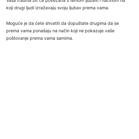
Vaša trauma bit će povezana s temom ljubavi i načinom na
koji drugi ljudi izražavaju svoju ljubav prema vama.
Moguće je da ćete shvatiti da dopuštate drugima da se
prema vama ponašaju na način koji ne pokazuje vaše
poštovanje prema vama samima.