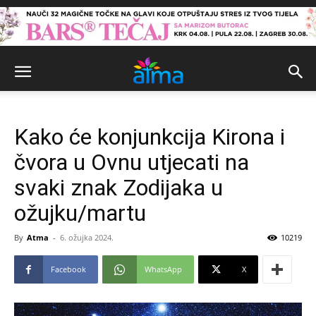
Kako će konjunkcija Kirona i
čvora u Ovnu utjecati na
svaki znak Zodijaka u
ožujku/martu
By
Atma
-
6. ožujka 2024.
10219
Facebook
WhatsApp
X