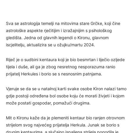
Sva se astrologija temelji na mitovima stare Grčke, koji čine
astrološke aspekte rječitijim i izražajnijim s psihološkog
gledišta. Jedna od glavnih legendi o Kironu, glavnom
iscjelitelju, aktualizira se u ožujku/martu 2024.
Riječ je o sudbini kentaura koji je bio besmrtan i liječio ozljede
tijela i duše, ali ga je zbog nesretnog nesporazuma ranio
prijatelj Herkules i borio se s nesnosnim patnjama.
Vjeruje se da se u natalnoj karti svake osobe Kiron nalazi tamo
gdje postoji određena bol osobe koju će morati živjeti i kojom
može postati gospodar, pomažući drugima.
Mit o Kironu kaže da je plemeniti kentaur bio ranjen otrovnom
strijelom svog najvećeg prijatelja Herkula. Junak se borio s
drugim kentaurima, a slučajno ispaljena strijela pogodila je