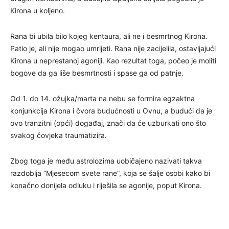
Kirona u koljeno.
Rana bi ubila bilo kojeg kentaura, ali ne i besmrtnog Kirona.
Patio je, ali nije mogao umrijeti. Rana nije zacijelila, ostavljajući
Kirona u neprestanoj agoniji. Kao rezultat toga, počeo je moliti
bogove da ga liše besmrtnosti i spase ga od patnje.
Od 1. do 14. ožujka/marta na nebu se formira egzaktna
konjunkcija Kirona i čvora budućnosti u Ovnu, a budući da je
ovo tranzitni (opći) događaj, znači da će uzburkati ono što
svakog čovjeka traumatizira.
Zbog toga je među astrolozima uobičajeno nazivati ​​takva
razdoblja “Mjesecom svete rane”, koja se šalje osobi kako bi
konačno donijela odluku i riješila se agonije, poput Kirona.