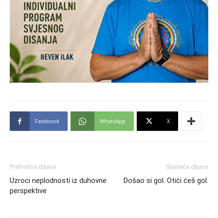
Facebook
WhatsApp
X
Prethodna objava
Slijedeća objava
Uzroci neplodnosti iz duhovne
Došao si gol. Otići ćeš gol.
perspektive