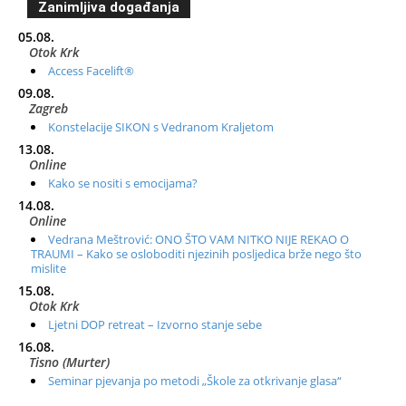
Zanimljiva događanja
05.08.
Otok Krk
Access Facelift®
09.08.
Zagreb
Konstelacije SIKON s Vedranom Kraljetom
13.08.
Online
Kako se nositi s emocijama?
14.08.
Online
Vedrana Meštrović: ONO ŠTO VAM NITKO NIJE REKAO O
TRAUMI – Kako se osloboditi njezinih posljedica brže nego što
mislite
15.08.
Otok Krk
Ljetni DOP retreat – Izvorno stanje sebe
16.08.
Tisno (Murter)
Seminar pjevanja po metodi „Škole za otkrivanje glasa“
20.08.