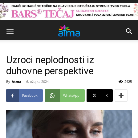
Uzroci neplodnosti iz
duhovne perspektive
By
Atma
-
6. ožujka 2024.
2425
Facebook
WhatsApp
X