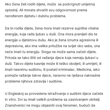
Ako žena želi roditi dijete, može se podvrgnuti umjetnoj
oplodnji. Ali morate shvatiti svu odgovornost prema
nerođenom djetetu i dubinu problema.
Da bi rodila dijete, žena mora imati rezerve suptilne vitalne
energije, koja rađa ljubav u duši. Ona mora prenijeti dio te
energije u djetetovu dušu. Ako je žena iznutra agresivna ili
depresivna, ako ima velike pritužbe na svijet oko sebe, ona
neće imati tu energiju. Stoga ne može sama začeti dijete.
Priroda se tako štiti od rađanja djece koja nemaju ljubavi u
duši. Takvo dijete kasnije može ili teško oboljeti, ili umrijeti, ili
imati nesretnu sudbinu, ili postati kriminalac. Medicina, iako
pomaže rađanje takve djece, naravno ne rješava naknadne
probleme njihova zdravlja i sudbine.
U Engleskoj su provedena istraživanja o sudbini djece začete
in vitro. Svi su imali velikih problema sa zasnivanjem obitelji.
Znanstvenici ne mogu objasniti ovaj fenomen, budući da