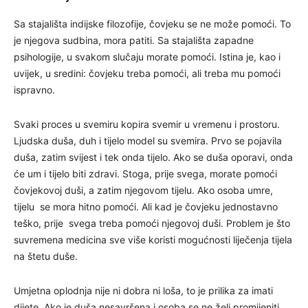
Sa stajališta indijske filozofije, čovjeku se ne može pomoći. To
je njegova sudbina, mora patiti. Sa stajališta zapadne
psihologije, u svakom slučaju morate pomoći. Istina je, kao i
uvijek, u sredini: čovjeku treba pomoći, ali treba mu pomoći
ispravno.
Svaki proces u svemiru kopira svemir u vremenu i prostoru.
Ljudska duša, duh i tijelo model su svemira. Prvo se pojavila
duša, zatim svijest i tek onda tijelo. Ako se duša oporavi, onda
će um i tijelo biti zdravi. Stoga, prije svega, morate pomoći
čovjekovoj duši, a zatim njegovom tijelu. Ako osoba umre,
tijelu se mora hitno pomoći. Ali kad je čovjeku jednostavno
teško, prije svega treba pomoći njegovoj duši. Problem je što
suvremena medicina sve više koristi mogućnosti liječenja tijela
na štetu duše.
Umjetna oplodnja nije ni dobra ni loša, to je prilika za imati
dijete. Ako je duša nesavršena i osoba se ne želi promijeniti,