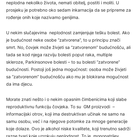
neplodna nekoliko života, nemati obitelj, postiti i moliti. U
prosjeku je potrebno oko sedam inkarnacija da se pripreme za
rođenje onih koje nazivamo genijima.
U nekim slučajevima neplodnost zamjenjuje tešku bolest. Ako
je budućnost neke osobe “zatvorena”, to u principu znači
smrt. No, čovjek može živjeti sa “zatvorenom” budućnošću, ali
tada se kod njega razviju bolesti poput raka, multiple
skleroze, Parkinsonove bolesti – to su bolesti “zatvorene”
budućnosti. Postoji još jedna mogućnost: osoba može živjeti
sa “zatvorenom” budućnošću ako mu je blokirana mogućnost
da ima djecu.
Morate znati nešto i o nekim opasnim čimbenicima koji slabe
reproduktivnu funkciju čovjeka. To su GM proizvodi –
informacijski otrov, koji ima destruktivan učinak ne samo na
samu osobu, već i na njegove potomke za mnoge generacije
koje dolaze. Ovo je alkohol niske kvalitete, koji trenutno sadrži
razne tvari koje uzrokuju neplodnost. To je mononatrijev