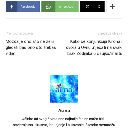
Facebook
WhatsApp
X
Prethodna objava
Slijedeća objava
Možda je ono što ne želiš
Kako će konjunkcija Kirona i
gledati baš ono što trebaš
čvora u Ovnu utjecati na svaki
vidjeti
znak Zodijaka u ožujku/martu
Atma
Učinite od svog života ono najbolje što on može biti -
nevjerojatno iskustvo, ispunjenje i putovanje. Stvorite ravnotežu