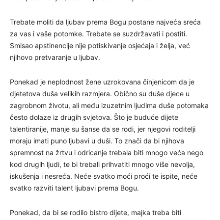
Trebate moliti da ljubav prema Bogu postane najveća sreća
za vas i vaše potomke. Trebate se suzdržavati i postiti.
Smisao apstinencije nije potiskivanje osjećaja i želja, već
njihovo pretvaranje u ljubav.
Ponekad je neplodnost žene uzrokovana činjenicom da je
djetetova duša velikih razmjera. Obično su duše djece u
zagrobnom životu, ali među izuzetnim ljudima duše potomaka
često dolaze iz drugih svjetova. Što je buduće dijete
talentiranije, manje su šanse da se rodi, jer njegovi roditelji
moraju imati puno ljubavi u duši. To znači da bi njihova
spremnost na žrtvu i odricanje trebala biti mnogo veća nego
kod drugih ljudi, te bi trebali prihvatiti mnogo više nevolja,
iskušenja i nesreća. Neće svatko moći proći te ispite, neće
svatko razviti talent ljubavi prema Bogu.
Ponekad, da bi se rodilo bistro dijete, majka treba biti