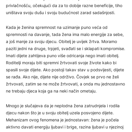
privlačnošću, očekujući da za to dobije razne beneficije, tiho
uništava svoju dušu i svoju budućnost zarad sadašnjosti.
Kada je ženina spremnost na uzimanje puno veća od
spremnosti na davanje, tada žena ima malo energije za sebe,
a još manje za svoju djecu. Obitelj je uvijek žrtva. Moramo
paziti jedni na druge, trpjeti, svađati se i sklapati kompromise.
Imati dijete zahtijeva puno više odricanja nego imati obitelj.
Roditelji moraju biti spremni žrtvovati svoje živote kako bi
spasili svoje dijete. Ako postoji takav stav u podsvijesti, dijete
se rađa. Ako nije, dijete nije održivo. Čovjek se prvo ne želi
žrtvovati, zatim se ne može žrtvovati, a onda mu jednostavno
ne trebaju djeca koja ga na neki način ometaju.
Mnogo je slučajeva da je neplodna žena zatrudnjela i rodila
djecu nakon što je u svoju obitelj uzela posvojeno dijete.
Mehanizam ovog fenomena je jednostavan: žena je počela
aktivno davati energiju ljubavi i brige, razina ljubavi u njezinoj