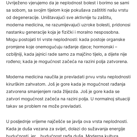
Uvriježeno vjerujemo da je neplodnost bolest i borimo se sami
sa sobom, sa svojim tijelom koje pokušava zaštititi našu vrstu
od degeneracije. Uništavajući sve aktivnije tu zaštitu,
moderna medicina, ne razumijevajući uzroke bolesti, pridonosi
nastanku generacije koja je fizički i moralno nesposobna.
Mogu postojati tri vrste neplodnosti: kada postoje organske
promjene koje onemogućuju rađanje djece; hormonski –
ozbiljniji, kada jajnici rade samo za majčino tijelo, a dijete nije
rođeno; kada je mogućnost začeća na razini polja zatvorena.
Moderna medicina naučila je prevladati prvu vrstu neplodnosti
kirurškim zahvatom. Još je gore kada je mogućnost rađanja
zatvorena smanjenjem rada žlijezda. Još je gore kada se
zatvori mogućnost začeća na razini polja. U normalnoj situaciji
takav se problem ne može prevladati.
U posljednje vrijeme najčešće se javlja ova vrsta neplodnosti.
Kada je duša vezana za svijet, dolazi do sužavanja energije
budućnosti, jer… budućnost rađa duša. Moderna kultura