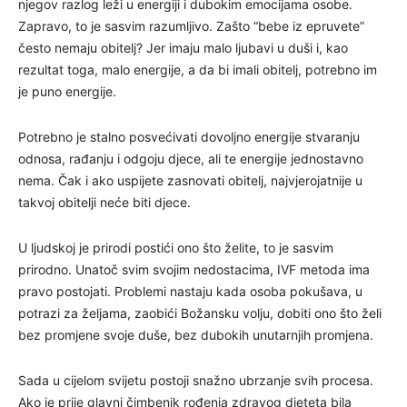
njegov razlog leži u energiji i dubokim emocijama osobe.
Zapravo, to je sasvim razumljivo. Zašto “bebe iz epruvete”
često nemaju obitelj? Jer imaju malo ljubavi u duši i, kao
rezultat toga, malo energije, a da bi imali obitelj, potrebno im
je puno energije.
Potrebno je stalno posvećivati dovoljno energije stvaranju
odnosa, rađanju i odgoju djece, ali te energije jednostavno
nema. Čak i ako uspijete zasnovati obitelj, najvjerojatnije u
takvoj obitelji neće biti djece.
U ljudskoj je prirodi postići ono što želite, to je sasvim
prirodno. Unatoč svim svojim nedostacima, IVF metoda ima
pravo postojati. Problemi nastaju kada osoba pokušava, u
potrazi za željama, zaobići Božansku volju, dobiti ono što želi
bez promjene svoje duše, bez dubokih unutarnjih promjena.
Sada u cijelom svijetu postoji snažno ubrzanje svih procesa.
Ako je prije glavni čimbenik rođenja zdravog djeteta bila