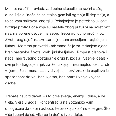
Morate naučiti prevladavati bolne situacije na razini duše,
duha i tijela, inače će se stalno gomilati agresija ili depresija, a
to će vam snižavati energiju. Pokajanjem je potrebno ukloniti
tvrdnje protiv Boga koje su nastale zbog pritužbi na svijet oko
nas, na voljene osobe i na sebe. Treba ponovno proći kroz
život, reagirajući na sve samo jednom emocijom – osjećajem
ljubavi. Moramo prihvatiti krah same želje za rađanjem djece,
krah nastavka života, krah ljudske ljubavi. Propast planova i
nada, nepravedno postupanje drugih, izdaja, rušenje ideala –
sve je to dragocjen lijek za ženu kojoj prijeti neplodnost. U isto
vrijeme, žena mora nastaviti voljeti, a prvi znak da uspijeva je
sposobnost da voli bezuvjetno, bez potraživanja voljene
osobe.
Trebate naučiti davati – i to prije svega, energiju duše, a ne
tijela. Vjera u Boga i koncentracija na Božansko vam
omogućuju da date i oslobodite bilo koju količinu energije. Što
više ljubavi daješ, više će je doći u tvoju dušu.