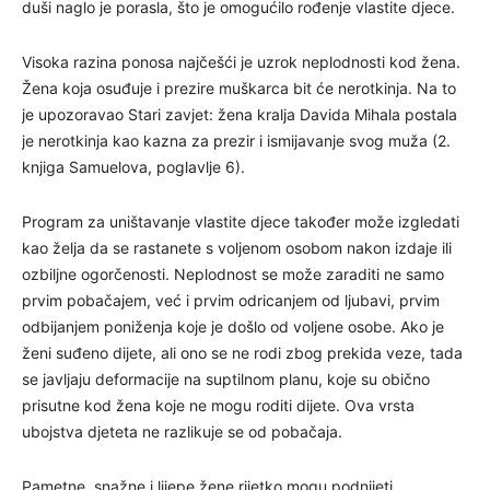
duši naglo je porasla, što je omogućilo rođenje vlastite djece.
Visoka razina ponosa najčešći je uzrok neplodnosti kod žena.
Žena koja osuđuje i prezire muškarca bit će nerotkinja. Na to
je upozoravao Stari zavjet: žena kralja Davida Mihala postala
je nerotkinja kao kazna za prezir i ismijavanje svog muža (2.
knjiga Samuelova, poglavlje 6).
Program za uništavanje vlastite djece također može izgledati
kao želja da se rastanete s voljenom osobom nakon izdaje ili
ozbiljne ogorčenosti. Neplodnost se može zaraditi ne samo
prvim pobačajem, već i prvim odricanjem od ljubavi, prvim
odbijanjem poniženja koje je došlo od voljene osobe. Ako je
ženi suđeno dijete, ali ono se ne rodi zbog prekida veze, tada
se javljaju deformacije na suptilnom planu, koje su obično
prisutne kod žena koje ne mogu roditi dijete. Ova vrsta
ubojstva djeteta ne razlikuje se od pobačaja.
Pametne, snažne i lijepe žene rijetko mogu podnijeti