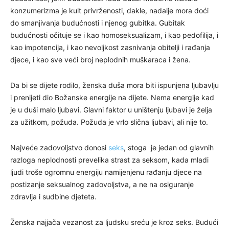
konzumerizma je kult privrženosti, dakle, nadalje mora doći
do smanjivanja budućnosti i njenog gubitka. Gubitak
budućnosti očituje se i kao homoseksualizam, i kao pedofilija, i
kao impotencija, i kao nevoljkost zasnivanja obitelji i rađanja
djece, i kao sve veći broj neplodnih muškaraca i žena.
Da bi se dijete rodilo, ženska duša mora biti ispunjena ljubavlju
i prenijeti dio Božanske energije na dijete. Nema energije kad
je u duši malo ljubavi. Glavni faktor u uništenju ljubavi je želja
za užitkom, požuda. Požuda je vrlo slična ljubavi, ali nije to.
Najveće zadovoljstvo donosi
seks
, stoga je jedan od glavnih
razloga neplodnosti prevelika strast za seksom, kada mladi
ljudi troše ogromnu energiju namijenjenu rađanju djece na
postizanje seksualnog zadovoljstva, a ne na osiguranje
zdravlja i sudbine djeteta.
Ženska najjača vezanost za ljudsku sreću je kroz seks. Budući