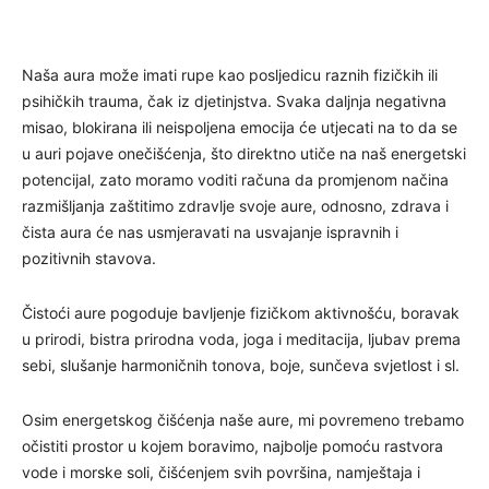
Naša aura može imati rupe kao posljedicu raznih fizičkih ili
psihičkih trauma, čak iz djetinjstva. Svaka daljnja negativna
misao, blokirana ili neispoljena emocija će utjecati na to da se
u auri pojave onečišćenja, što direktno utiče na naš energetski
potencijal, zato moramo voditi računa da promjenom načina
razmišljanja zaštitimo zdravlje svoje aure, odnosno, zdrava i
čista aura će nas usmjeravati na usvajanje ispravnih i
pozitivnih stavova.
Čistoći aure pogoduje bavljenje fizičkom aktivnošću, boravak
u prirodi, bistra prirodna voda, joga i meditacija, ljubav prema
sebi, slušanje harmoničnih tonova, boje, sunčeva svjetlost i sl.
Osim energetskog čišćenja naše aure, mi povremeno trebamo
očistiti prostor u kojem boravimo, najbolje pomoću rastvora
vode i morske soli, čišćenjem svih površina, namještaja i