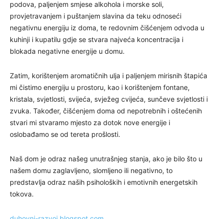
podova, paljenjem smjese alkohola i morske soli,
provjetravanjem i puštanjem slavina da teku odnoseći
negativnu energiju iz doma, te redovnim čišćenjem odvoda u
kuhinji i kupatilu gdje se stvara najveća koncentracija i
blokada negativne energije u domu.
Zatim, korištenjem aromatičnih ulja i paljenjem mirisnih štapića
mi čistimo energiju u prostoru, kao i korištenjem fontane,
kristala, svjetlosti, svijeća, svježeg cvijeća, sunčeve svjetlosti i
zvuka. Također, čišćenjem doma od nepotrebnih i oštećenih
stvari mi stvaramo mjesto za dotok nove energije i
oslobađamo se od tereta prošlosti.
Naš dom je odraz našeg unutrašnjeg stanja, ako je bilo što u
našem domu zaglavljeno, slomljeno ili negativno, to
predstavlja odraz naših psiholoških i emotivnih energetskih
tokova.
duhovni-razvoj.blogspot.com