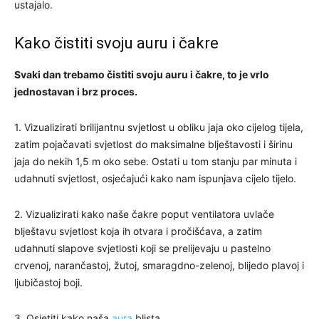
ustajalo.
Kako čistiti svoju auru i čakre
Svaki dan trebamo čistiti svoju auru i čakre, to je vrlo
jednostavan i brz proces.
1. Vizualizirati brilijantnu svjetlost u obliku jaja oko cijelog tijela,
zatim pojačavati svjetlost do maksimalne blještavosti i širinu
jaja do nekih 1,5 m oko sebe. Ostati u tom stanju par minuta i
udahnuti svjetlost, osjećajući kako nam ispunjava cijelo tijelo.
2. Vizualizirati kako naše čakre poput ventilatora uvlače
blještavu svjetlost koja ih otvara i pročišćava, a zatim
udahnuti slapove svjetlosti koji se prelijevaju u pastelno
crvenoj, narančastoj, žutoj, smaragdno-zelenoj, blijedo plavoj i
ljubičastoj boji.
3. Osjetiti kako naša
aura
blista.