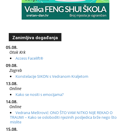
Zanimljiva događanja
05.08.
Otok Krk
Access Facelift®
09.08.
Zagreb
Konstelacije SIKON s Vedranom Kraljetom
13.08.
Online
Kako se nositi s emocijama?
14.08.
Online
Vedrana Meštrović: ONO ŠTO VAM NITKO NIJE REKAO O
TRAUMI – Kako se osloboditi njezinih posljedica brže nego što
mislite
15.08.