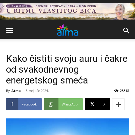
Kako čistiti svoju auru i čakre
od svakodnevnog
energetskog smeća
By
Atma
-
3. veljače 2024.
28818
Facebook
WhatsApp
X