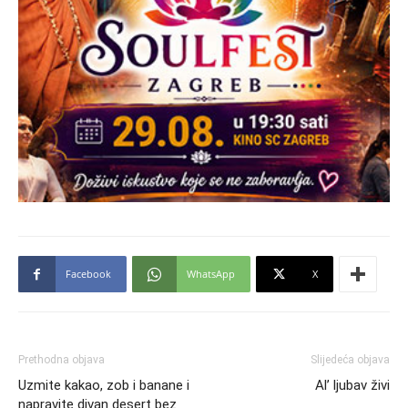
Facebook
WhatsApp
X
Prethodna objava
Slijedeća objava
Uzmite kakao, zob i banane i
Al’ ljubav živi
napravite divan desert bez