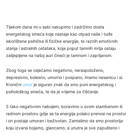
Tijekom dana mi u sebi nakupimo i zadržimo dosta
energetskog smeća koje nastaje kao otpad naše i tuđe
iskorištene psihičke ili fizičke energije, te raznih emotivnih
stanja i astralnih ostataka, koja poput tamnih mrlja ostaju
zalijepljene na našoj auri čineći je tamnom i zaprljanom.
Zbog toga se osjećamo negativno, neraspoloženo,
depresivno, bolesno, umorno i pospano, imamo nesanicu i sl.
Kronični
umor
je siguran znak da smo puni energetskog i
psihološkog smeća, te da je vrijeme za čišćenje.
S tako negativnim nabojem, boravimo u svom stambenom ili
radnom prostoru gdje se ta energija polako prenosi na prostor
i on postaje umoran i beživotan. Zamislimo da smo prostorija
koju izvana bojamo, glancamo, a unutra je sve zapušteno i