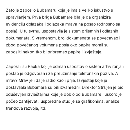
Zato je zaposlio Bubamaru koja je imala veliko iskustvo s
upravljanjem. Prva briga Bubamare bila je da organizira
evidenciju dolazaka i odlazaka mrava na posao (odnosno sa
posla). U tu svrhu, uspostavila je sistem prijemnih i odlaznih
dokumenata. S vremenom, broj dokumenata se povećavao i
zbog povećanog volumena posla oko papira morali su
zaposliti nekog tko bi pripremao papire i izvještaje.
Zaposlili su Pauka koji je odmah uspostavio sistem arhiviranja i
postao je odgovoran i za preuzimanje telefonskih poziva. A
mrav? Mrav je i dalje radio kao i prije. Izvještaji koje je
dostavljala Bubamara su bili izvanredni. Direktor Stršljen je bio
oduševljen izvještajima koje je dobio od Bubamare i uskoro je
počeo zahtijevati: usporedne studije sa grafikonima, analize
trendova razvoja, itd.