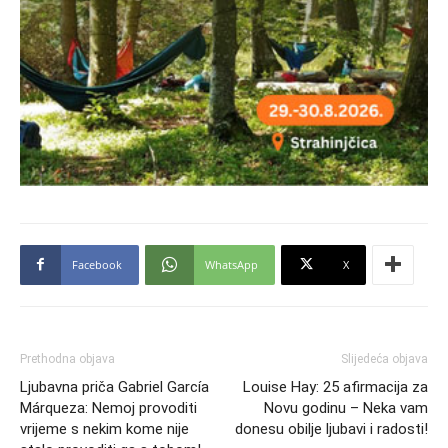
Facebook
WhatsApp
X
Prethodna objava
Slijedeća objava
Ljubavna priča Gabriel García
Louise Hay: 25 afirmacija za
Márqueza: Nemoj provoditi
Novu godinu – Neka vam
vrijeme s nekim kome nije
donesu obilje ljubavi i radosti!