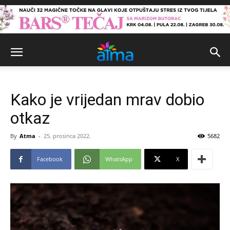
Kako je vrijedan mrav dobio
otkaz
By
Atma
-
25. prosinca 2022.
5682
Facebook
WhatsApp
X