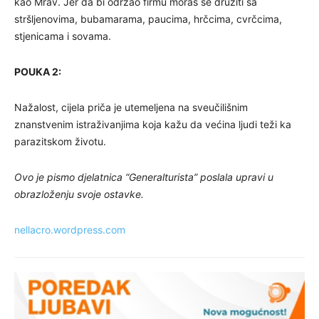
kao Mrav. Jer da bi održao firmu moraš se družiti sa
stršljenovima, bubamarama, paucima, hrčcima, cvrčcima,
stjenicama i sovama.
POUKA 2:
Nažalost, cijela priča je utemeljena na sveučilišnim
znanstvenim istraživanjima koja kažu da većina ljudi teži ka
parazitskom životu.
Ovo je pismo djelatnica “Generalturista” poslala upravi u
obrazloženju svoje ostavke.
nellacro.wordpress.com