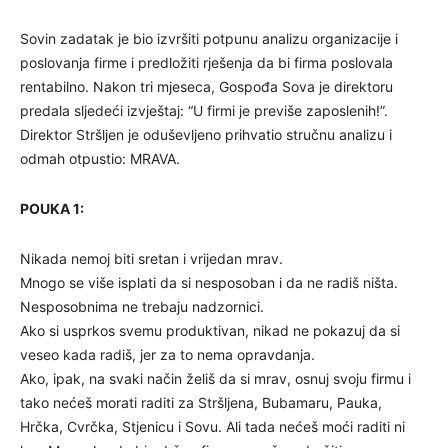
Sovin zadatak je bio izvršiti potpunu analizu organizacije i
poslovanja firme i predložiti rješenja da bi firma poslovala
rentabilno. Nakon tri mjeseca, Gospođa Sova je direktoru
predala sljedeći izvještaj: “U firmi je previše zaposlenih!”.
Direktor Stršljen je oduševljeno prihvatio stručnu analizu i
odmah otpustio: MRAVA.
POUKA 1:
Nikada nemoj biti sretan i vrijedan mrav.
Mnogo se više isplati da si nesposoban i da ne radiš ništa.
Nesposobnima ne trebaju nadzornici.
Ako si usprkos svemu produktivan, nikad ne pokazuj da si
veseo kada radiš, jer za to nema opravdanja.
Ako, ipak, na svaki način želiš da si mrav, osnuj svoju firmu i
tako nećeš morati raditi za Stršljena, Bubamaru, Pauka,
Hrčka, Cvrčka, Stjenicu i Sovu. Ali tada nećeš moći raditi ni