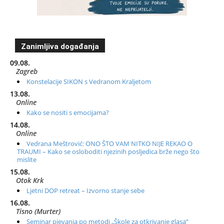
Zanimljiva događanja
09.08.
Zagreb
Konstelacije SIKON s Vedranom Kraljetom
13.08.
Online
Kako se nositi s emocijama?
14.08.
Online
Vedrana Meštrović: ONO ŠTO VAM NITKO NIJE REKAO O
TRAUMI – Kako se osloboditi njezinih posljedica brže nego što
mislite
15.08.
Otok Krk
Ljetni DOP retreat – Izvorno stanje sebe
16.08.
Tisno (Murter)
Seminar pjevanja po metodi „Škole za otkrivanje glasa“