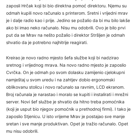
zaposli Hrčak koji bi bio direktna pomoć direktoru. Njemu su
odmah kupili novo računalo s printerom. Sretni i vrijedni mrav
je i dalje radio kao i prije. Jedino se požalio da bi mu bilo lakše
ako bi imao neko računalo. Nisu mu odobrili. Ovo je bilo prvi
put da se Mrav na nešto požalio i direktor Stršljen je odmah
shvatio da je potrebno najhitrije reagirati.
Kreirao je novo radno mjesto šefa službe koji bi nadzirao
sretnog i vrijednog mrava. Na novo radno mjesto je zaposlio
Cvrčka. On je odmah po svom dolasku zamijenio cjelokupni
namještaj u svom uredu i na zahtjev dobio ergonomski
oblikovanu stolicu i novo računalo sa ravnim, LCD ekranom.
Broj računala je narastao i moralo se kupiti i instalirati i mrežni
server. Novi šef službe je shvatio da hitno treba pomoćnika
(koji je usput bio njegov pomoćnik u prethodnoj firmi). I tako je
zaposlio Stjenicu. U isto vrijeme Mrav je postajao sve manje
sretan i sve manje produktivan. Opet je tražio računalo. Opet
mu nisu odobrili.