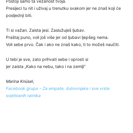
Postoji samo ta vezanost tvoja.
Presijeci tu nit i uživaj u trenutku svakom jer ne znaš koji će
posljednji biti.
Ti si važan. Zaista jesi. Zaslužuješ ljubav.
Praštaj puno, voli još više jer od ljubavi ljepšeg nema.
Voli sebe prvo. Čak i ako ne znaš kako, ti to možeš naučiti.
U tebi je sve, zato prihvati sebe i oprosti si
jer zaista „Kako na nebu, tako i na zemlji“
Marina Knüsel
,
Facebook grupa – Za empate, duhovnjake i sve vrste
svjetlosnih ratnika