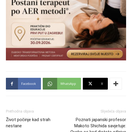
Facebook
WhatsApp
X
Prethodna objava
Slijedeća objava
Život počinje kad strah
Poznati japanski profesor
nestane
Makoto Shichida savjetuje: