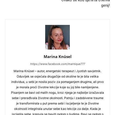
Ovako se kod djeteta otkriva
genij!
Marina Knüsel
https://www.facebook.com/marnique777
Marina Knüsel – autor, energetski terapeut i Jyotish savjetnik.
Oduvijek se osjećala drugačije od okoline te je bila velika
individua, u sebi je nosila poziv za pomaganjem drugima, ali prvo
je morala proći životne lekcije koje su joj bile namijenjene.
Pisanjem se bavi od malih nogu, kroz njega je najbolje izražavala
sebe i prerađivala životne okolnosti. Patnju i zadobivene traume
je transformirala u put prema sebi i iscjeljenje te je životne
okolnosti integrirala unutar sebe kao lekcije za dalje. Kada je
iscijelila sebe, krenula se baviti radom s ljudima. Bavi se radom s