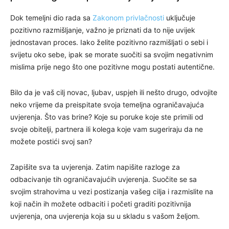
Dok temeljni dio rada sa
Zakonom privlačnosti
uključuje
pozitivno razmišljanje, važno je priznati da to nije uvijek
jednostavan proces. Iako želite pozitivno razmišljati o sebi i
svijetu oko sebe, ipak se morate suočiti sa svojim negativnim
mislima prije nego što one pozitivne mogu postati autentične.
Bilo da je vaš cilj novac, ljubav, uspjeh ili nešto drugo, odvojite
neko vrijeme da preispitate svoja temeljna ograničavajuća
uvjerenja. Što vas brine? Koje su poruke koje ste primili od
svoje obitelji, partnera ili kolega koje vam sugeriraju da ne
možete postići svoj san?
Zapišite sva ta uvjerenja. Zatim napišite razloge za
odbacivanje tih ograničavajućih uvjerenja. Suočite se sa
svojim strahovima u vezi postizanja vašeg cilja i razmislite na
koji način ih možete odbaciti i početi graditi pozitivnija
uvjerenja, ona uvjerenja koja su u skladu s vašom željom.