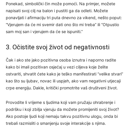
Ponekad, simbolički čin može pomoći. Na primjer, možete
napisati svoj cilj na balon i pustiti ga da odleti. Možete
ponavljati i afirmaciju tri puta dnevno za vikend, nešto poput:
“Vjerujem da će mi svemir dati ono što mi treba” ili “Otpustio
sam moj san i vjerujem da će se ispuniti.”
3. Očistite svoj život od negativnosti
Čak i ako ste jako pozitivna osoba iznutra i naporno radite
kako bi imali pozitivan osjećaj u vezi ciljeva koje želite
ostvariti, shvatit ćete kako je teško manifestirati “velike stvari”
kao što su ljubav, novac ili uspjeh, ako vam negativni utjecaji
crpe energiju. Dakle, kritički promotrite vaš društveni život.
Provodite li vrijeme s ljudima koji vam pružaju ohrabrenje i
podršku i koji zbilja vjeruju da možete promijeniti svoj život?
Ako postoje ljudi koji nemaju takvu pozitivnu ulogu, onda bi
trebali razmisliti o smanjenju svoje interakcije s njima.