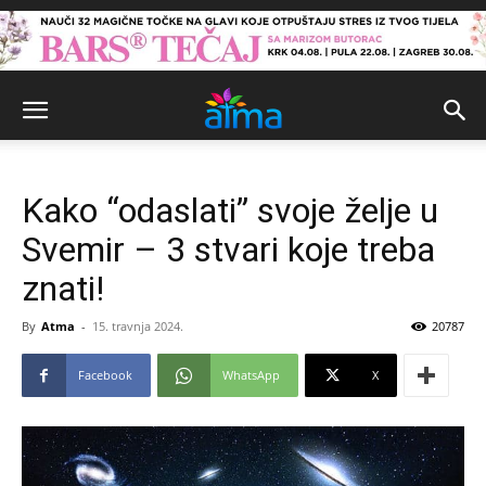
Kako “odaslati” svoje želje u
Svemir – 3 stvari koje treba
znati!
By
Atma
-
15. travnja 2024.
20787
Facebook
WhatsApp
X