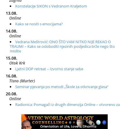
Zagreb
Konstelacije SIKON s Vedranom Kraljetom
13.08.
Online
Kako se nositi s emocijama?
14.08.
Online
Vedrana Meštrović: ONO ŠTO VAM NITKO NIJE REKAO O
TRAUMI – Kako se osloboditi njezinih posljedica brže nego što
mislite
15.08.
Otok Krk
Ljetni DOP retreat – Izvorno stanje sebe
16.08.
Tisno (Murter)
Seminar pjevanja po metodi „Škole za otkrivanje glasa“
20.08.
Online
Radionica: Pomagači iz drugih dimenzija Online – otvoreno za
sve
21.08.
Zagreb+Online
Osnovni ThetaHealing® tečaj, Zagreb i Online