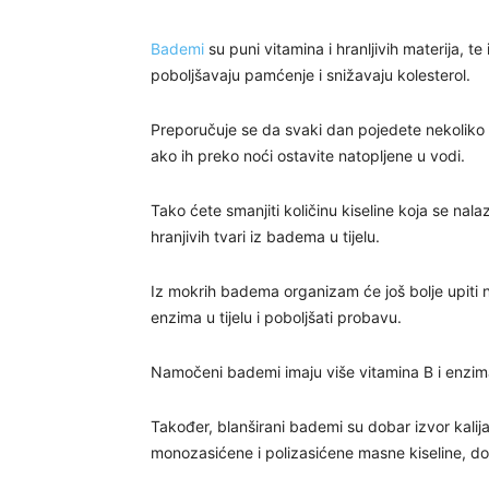
Bademi
su puni vitamina i hranljivih materija, te
poboljšavaju pamćenje i snižavaju kolesterol.
Preporučuje se da svaki dan pojedete nekoliko b
ako ih preko noći ostavite natopljene u vodi.
Tako ćete smanjiti količinu kiseline koja se nala
hranjivih tvari iz badema u tijelu.
Iz mokrih badema organizam će još bolje upiti nji
enzima u tijelu i poboljšati probavu.
Namočeni bademi imaju više vitamina B i enzima
Također, blanširani bademi su dobar izvor kalija
monozasićene i polizasićene masne kiseline, dok