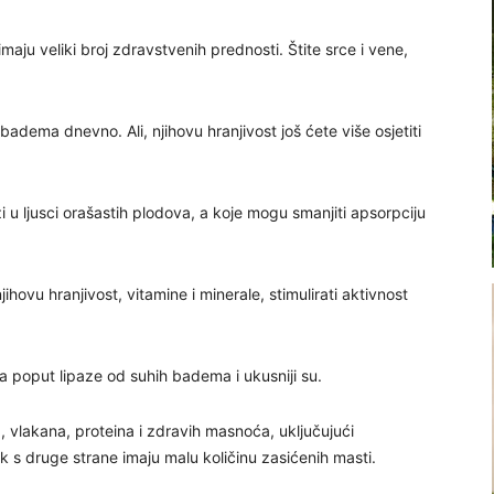
 imaju veliki broj zdravstvenih prednosti. Štite srce i vene,
adema dnevno. Ali, njihovu hranjivost još ćete više osjetiti
zi u ljusci orašastih plodova, a koje mogu smanjiti apsorpciju
hovu hranjivost, vitamine i minerale, stimulirati aktivnost
 poput lipaze od suhih badema i ukusniji su.
, vlakana, proteina i zdravih masnoća, uključujući
 s druge strane imaju malu količinu zasićenih masti.