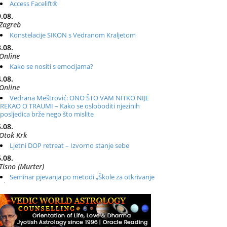
Access Facelift®
.08.
Zagreb
Konstelacije SIKON s Vedranom Kraljetom
.08.
Online
Kako se nositi s emocijama?
.08.
Online
Vedrana Meštrović: ONO ŠTO VAM NITKO NIJE
REKAO O TRAUMI – Kako se osloboditi njezinih
posljedica brže nego što mislite
.08.
Otok Krk
Ljetni DOP retreat – Izvorno stanje sebe
.08.
Tisno (Murter)
Seminar pjevanja po metodi „Škole za otkrivanje
glasa“
.08.
Online
Radionica: Pomagači iz drugih dimenzija Online –
otvoreno za sve