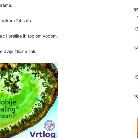
ograma.
09
 tijekom 24 sata.
13
c i prelijte ih toplom vodom.
14
dvije žličice soli.
15
16
20