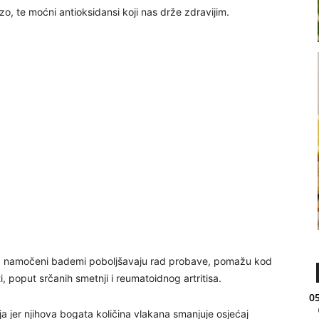
zo, te moćni antioksidansi koji nas drže zdravijim.
lini, namočeni bademi poboljšavaju rad probave, pomažu kod
, poput srčanih smetnji i reumatoidnog artritisa.
05
ja jer njihova bogata količina vlakana smanjuje osjećaj