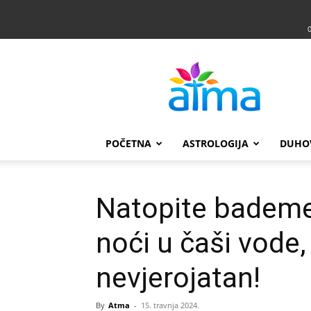
Atma
POČETNA
ASTROLOGIJA
DUHO
Natopite bademe 
noći u čaši vode,
nevjerojatan!
By
Atma
-
15. travnja 2024.