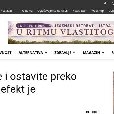
07.08.2026.
O nama
Oglašavajte se na ATMI
Newsletter
Webshop
Uvje
VNOST
ALTERNATIVA
ZDRAVLJE
MAGAZIN
R
i ostavite preko
 efekt je
30106