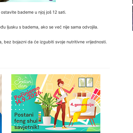
21
stavite bademe u njoj još 12 sati.
22
đu ljusku s badema, ako se već nije sama odvojila.
ez bojazni da će izgubiti svoje nutritivne vrijednosti.
23
24
26
27