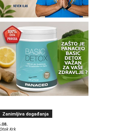
Zanimljiva događanja
.08.
Otok Krk