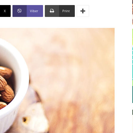
X
Viber
Print