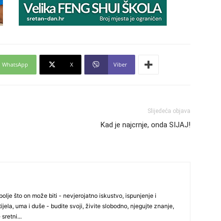
29
30
WhatsApp
X
Viber
31
Slijedeća objava
28
Kad je najcrnje, onda SIJAJ!
05
olje što on može biti - nevjerojatno iskustvo, ispunjenje i
ijela, uma i duše - budite svoji, živite slobodno, njegujte znanje,
06
 sretni...