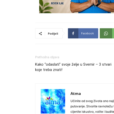
Facebook
Podijeli
Prethodna objava
Kako “odaslati” svoje želje u Svemir – 3 stvari
koje treba znati!
Atma
Učinite od svog života ono najb
putovanje. Stvorite ravnotežu t
cijenite iskustvo, volite i budite