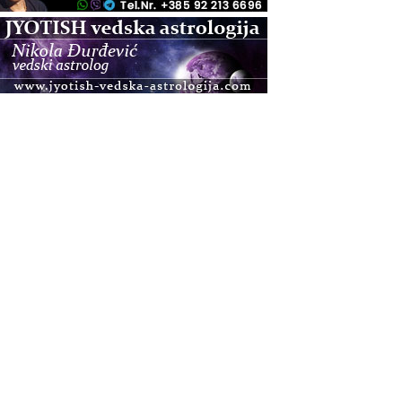
.08.
Zagreb+Online
Osnovni ThetaHealing® tečaj, Zagreb i Online
.08.
Pula
Access BARS®, otpusti stres
.08.
Pula
Access Energetski Facelift®
.08.
Zagreb
Pjesma srca / Zagreb
Online
Tečaj Višeg Vodstva, razvijanja intuicije i Akaša
zapisa
.08.
Online
Postanite Nositelj Vibracije Nove Zemlje
.08.
Visoko
Alemka Dauskardt – Jednodnevna radionica
sistemskih konstelacija