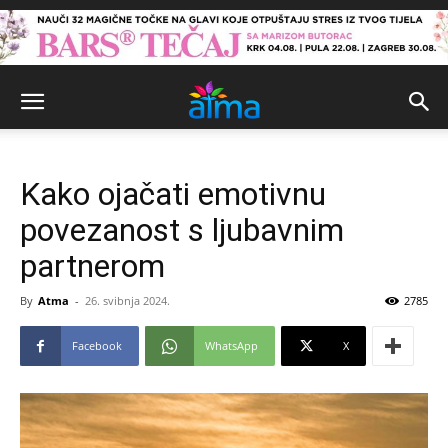
Kako ojačati emotivnu
povezanost s ljubavnim
partnerom
By
Atma
-
26. svibnja 2024.
2785
Facebook
WhatsApp
X