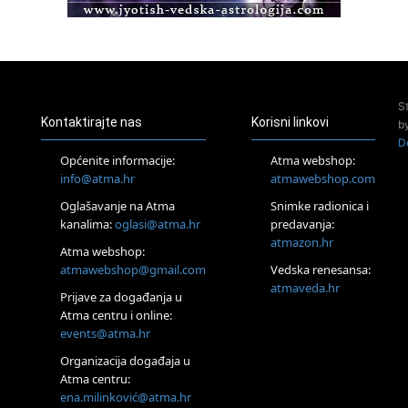
Access BARS®, otpusti stres
23.08.
Pula
Access Energetski Facelift®
24.08.
S
Zagreb
Kontaktirajte nas
Korisni linkovi
b
Pjesma srca / Zagreb
D
Online
Općenite informacije:
Atma webshop:
Tečaj Višeg Vodstva, razvijanja intuicije i Akaša zapisa
info@atma.hr
atmawebshop.com
25.08.
Oglašavanje na Atma
Snimke radionica i
Online
kanalima:
oglasi@atma.hr
predavanja:
Upisi u program Profesionalni hipnoterapeut — nova
generacija kreće 25.08. 2026.
atmazon.hr
Atma webshop:
26.08.
atmawebshop@gmail.com
Vedska renesansa:
Online
atmaveda.hr
Postanite Nositelj Vibracije Nove Zemlje
Prijave za događanja u
Atma centru i online:
27.08.
events@atma.hr
Visoko
Alemka Dauskardt – Jednodnevna radionica sistemskih
Organizacija događaja u
konstelacija
Atma centru:
29.08.
ena.milinković@atma.hr
Zagreb