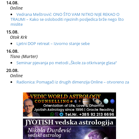
14.08.
Online
Vedrana Meštrović: ONO ŠTO VAM NITKO NIJE REKAO O
TRAUMI – Kako se osloboditi njezinih posljedica brže nego što
mislite
15.08.
Otok Krk
Ljetni DOP retreat – Izvorno stanje sebe
16.08.
Tisno (Murter)
Seminar pjevanja po metodi „Škole za otkrivanje glasa“
20.08.
Online
Radionica: Pomagači iz drugih dimenzija Online – otvoreno za
sve
21.08.
Zagreb+Online
Osnovni ThetaHealing® tečaj, Zagreb i Online
22.08.
Zagreb
Osnovna radionica za izscjeljivanje pranom (Basic Pranic
Healing course)
Pula