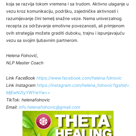
koja se razvija tokom vremena i sa trudom. Aktivno ulaganje u
vezu kroz komunikaciju, podršku, zajedničke aktivnosti i
razumijevanje čini temelj snažne veze. Nema univerzalnog
recepta za održavanje emotivne povezanosti, ali primjenom
ovih strategija možete graditi duboku, trajnu i ispunjavajuću
vezu sa svojim ljubavnim partnerom.
Helena Folnović,
NLP Master Coach
Link FaceBook
https://www.facebook.
com/helena.folnovic
Link Instagram
https://instagram.
com/helena_folnovic?igshid=
MjEwN2IyYWYwYw==
TikTok: helenafolnovic
Email:
info.helenafolnovic@
gmail.com