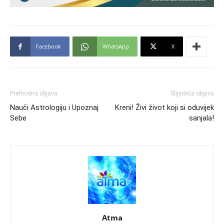
Facebook
WhatsApp
X
Prethodna objava
Slijedeća objava
Nauči Astrologiju i Upoznaj
Kreni! Živi život koji si oduvijek
Sebe
sanjala!
Atma