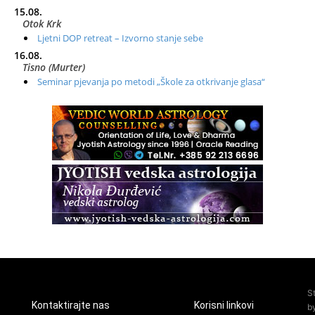
15.08.
Otok Krk
Ljetni DOP retreat – Izvorno stanje sebe
16.08.
Tisno (Murter)
Seminar pjevanja po metodi „Škole za otkrivanje glasa“
20.08.
Online
Radionica: Pomagači iz drugih dimenzija Online – otvoreno za
sve
21.08.
Zagreb+Online
Osnovni ThetaHealing® tečaj, Zagreb i Online
22.08.
Pula
Access BARS®, otpusti stres
23.08.
Pula
Access Energetski Facelift®
24.08.
S
Zagreb
Kontaktirajte nas
Korisni linkovi
b
Pjesma srca / Zagreb