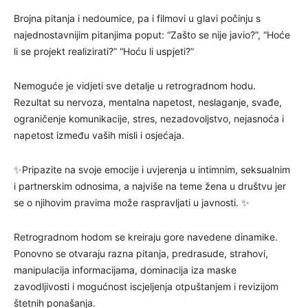
Brojna pitanja i nedoumice, pa i filmovi u glavi počinju s
najednostavnijim pitanjima poput: “Zašto se nije javio?”, “Hoće
li se projekt realizirati?” “Hoću li uspjeti?”
Nemoguće je vidjeti sve detalje u retrogradnom hodu.
Rezultat su nervoza, mentalna napetost, neslaganje, svađe,
ograničenje komunikacije, stres, nezadovoljstvo, nejasnoća i
napetost između vaših misli i osjećaja.
✨Pripazite na svoje emocije i uvjerenja u intimnim, seksualnim
i partnerskim odnosima, a najviše na teme žena u društvu jer
se o njihovim pravima može raspravljati u javnosti. ✨
Retrogradnom hodom se kreiraju gore navedene dinamike.
Ponovno se otvaraju razna pitanja, predrasude, strahovi,
manipulacija informacijama, dominacija iza maske
zavodljivosti i mogućnost iscjeljenja otpuštanjem i revizijom
štetnih ponašanja.