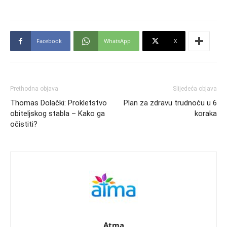
Facebook
WhatsApp
X
Prethodna objava
Slijedeća objava
Thomas Dolački: Prokletstvo
Plan za zdravu trudnoću u 6
obiteljskog stabla – Kako ga
koraka
očistiti?
Atma