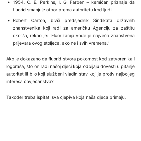
1954. C. E. Perkins, I. G. Farben – kemičar, priznaje da
fluorid smanjuje otpor prema autoritetu kod ljudi.
Robert Carton, bivši predsjednik Sindikata državnih
znanstvenika koji radi za američku Agenciju za zaštitu
okoliša, rekao je: “F
luorizacija
vode je najveća znanstvena
prijevara ovog stoljeća, ako ne i svih vremena.”
Ako je dokazano da fluorid stvora pokornost kod zatvorenika i
logoraša, što on radi našoj djeci koja odbijaju dovesti u pitanje
autoritet ili bilo koji službeni vladin stav koji je protiv najboljeg
interesa čovječanstva?
Također treba ispitati sva cjepiva koja naša djeca primaju.