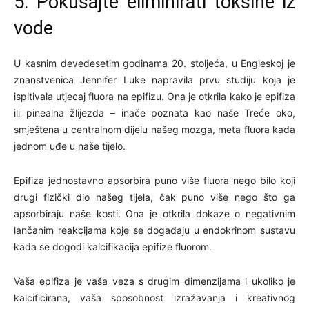
5. Pokušajte eliminirati toksine iz
vode
U kasnim devedesetim godinama 20. stoljeća, u Engleskoj je
znanstvenica Jennifer Luke napravila prvu studiju koja je
ispitivala utjecaj fluora na epifizu. Ona je otkrila kako je epifiza
ili pinealna žlijezda – inače poznata kao naše Treće oko,
smještena u centralnom dijelu našeg mozga, meta fluora kada
jednom uđe u naše tijelo.
Epifiza jednostavno apsorbira puno više fluora nego bilo koji
drugi fizički dio našeg tijela, čak puno više nego što ga
apsorbiraju naše kosti. Ona je otkrila dokaze o negativnim
lančanim reakcijama koje se događaju u endokrinom sustavu
kada se dogodi kalcifikacija epifize fluorom.
Vaša epifiza je vaša veza s drugim dimenzijama i ukoliko je
kalcificirana, vaša sposobnost izražavanja i kreativnog