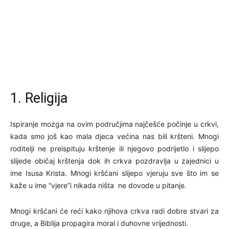
1. Religija
Ispiranje mozga na ovim područjima najčešće počinje u crkvi,
kada smo još kao mala djeca većina nas bili kršteni. Mnogi
roditelji ne preispituju krštenje ili njegovo podrijetlo i slijepo
slijede običaj krštenja dok ih crkva pozdravlja u zajednici u
ime Isusa Krista. Mnogi kršćani slijepo vjeruju sve što im se
kaže u ime “vjere”i nikada ništa ne dovode u pitanje.
Mnogi kršćani će reći kako njihova crkva radi dobre stvari za
druge, a Biblija propagira moral i duhovne vrijednosti.