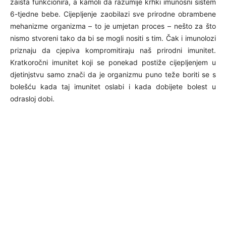
zaista funkcionira, a kamoli da razumije krhki imunosni sistem
6-tjedne bebe. Cijepljenje zaobilazi sve prirodne obrambene
mehanizme organizma – to je umjetan proces – nešto za što
nismo stvoreni tako da bi se mogli nositi s tim. Čak i imunolozi
priznaju da cjepiva kompromitiraju naš prirodni imunitet.
Kratkoročni imunitet koji se ponekad postiže cijepljenjem u
djetinjstvu samo znači da je organizmu puno teže boriti se s
bolešću kada taj imunitet oslabi i kada dobijete bolest u
odrasloj dobi.