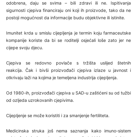
odobrena, daju se svima – bili zdravi ili ne. Ispitivanja
sigurnosti cjepiva financiraju oni koji ih proizvode, tako da ne
postoji mogućnost da informacije budu objektivne ili istinite.
Imunitet krda u smislu cijepljenja je termin koju farmaceutske
kompanije koriste da bi se roditelji osjećali loše zato jer ne
cijepe svoju djecu.
Cjepiva se redovno povlače s tržišta uslijed štetnih
reakcija. Čak i bivši proizvođači cjepiva izlaze u javnost i
otkrivaju laži na kojima je temeljena industrija cijepljenja.
Od 1980-ih, proizvođači cjepiva u SAD-u zaštićeni su od tužbi
od ozljeda uzrokovanih cjepivima.
Cijepljenje se može koristiti i za smanjenje fertiliteta.
Medicinska struka još nema saznanja kako imuno-sistem