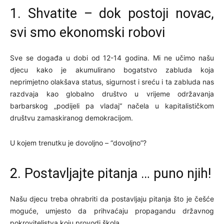
1. Shvatite – dok postoji novac,
svi smo ekonomski robovi
Sve se događa u dobi od 12-14 godina. Mi ne učimo našu
djecu kako je akumulirano bogatstvo zabluda koja
neprimjetno olakšava status, sigurnost i sreću i ta zabluda nas
razdvaja kao globalno društvo u vrijeme održavanja
barbarskog „podijeli pa vladaj“ načela u kapitalističkom
društvu zamaskiranog demokracijom.
U kojem trenutku je dovoljno – “dovoljno”?
2. Postavljajte pitanja … puno njih!
Našu djecu treba ohrabriti da postavljaju pitanja što je češće
moguće, umjesto da prihvaćaju propagandu državnog
pokroviteljstva koju provodi škola.