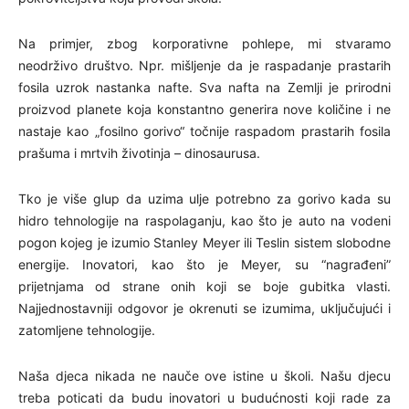
Na primjer, zbog korporativne pohlepe, mi stvaramo
neodrživo društvo. Npr. mišljenje da je raspadanje prastarih
fosila uzrok nastanka nafte. Sva nafta na Zemlji je prirodni
proizvod planete koja konstantno generira nove količine i ne
nastaje kao „fosilno gorivo“ točnije raspadom prastarih fosila
prašuma i mrtvih životinja – dinosaurusa.
Tko je više glup da uzima ulje potrebno za gorivo kada su
hidro tehnologije na raspolaganju, kao što je auto na vodeni
pogon kojeg je izumio Stanley Meyer ili Teslin sistem slobodne
energije. Inovatori, kao što je Meyer, su “nagrađeni”
prijetnjama od strane onih koji se boje gubitka vlasti.
Najjednostavniji odgovor je okrenuti se izumima, uključujući i
zatomljene tehnologije.
Naša djeca nikada ne nauče ove istine u školi. Našu djecu
treba poticati da budu inovatori u budućnosti koji rade za