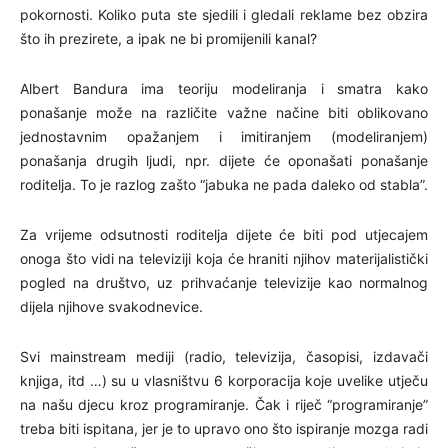
pokornosti. Koliko puta ste sjedili i gledali reklame bez obzira
što ih prezirete, a ipak ne bi promijenili kanal?
Albert Bandura ima teoriju modeliranja i smatra kako
ponašanje može na različite važne načine biti oblikovano
jednostavnim opažanjem i imitiranjem (modeliranjem)
ponašanja drugih ljudi, npr. dijete će oponašati ponašanje
roditelja. To je razlog zašto “jabuka ne pada daleko od stabla”.
Za vrijeme odsutnosti roditelja dijete će biti pod utjecajem
onoga što vidi na televiziji koja će hraniti njihov materijalistički
pogled na društvo, uz prihvaćanje televizije kao normalnog
dijela njihove svakodnevice.
Svi mainstream mediji (radio, televizija, časopisi, izdavači
knjiga, itd …) su u vlasništvu 6 korporacija koje uvelike utječu
na našu djecu kroz programiranje. Čak i riječ “programiranje”
treba biti ispitana, jer je to upravo ono što ispiranje mozga radi