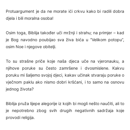
Protuargument je da ne morate ići crkvu kako bi radili dobra
djela i bili moralna osoba!
Osim toga, Biblija također uči mržnji i strahu; na primjer – kad
je Bog navodno poubijao sva živa bića u “Velikom potopu”,
osim Noe i njegove obitelji.
To su strašne priče koje naša djeca uče na vjeronauku, a
njihove poruke su često zamršene i dvosmislene. Kakvu
poruku mi šaljemo svojoj djeci, kakav učinak stvaraju poruke o
vječnom paklu ako nismo dobri kršćani, i to samo na osnovu
jednog života?
Biblija pruža lijepe alegorije iz kojih bi mogli nešto naučiti, ali to
je nepotrebno zbog svih drugih negativnih sadržaja koje
provodi religija.