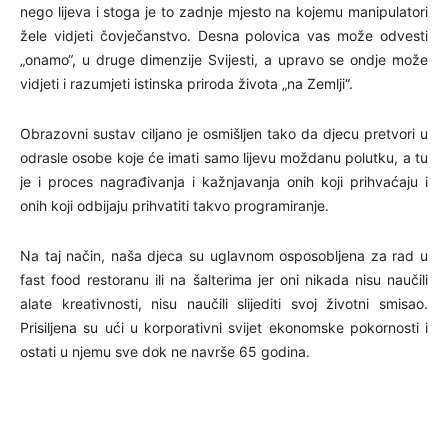
nego lijeva i stoga je to zadnje mjesto na kojemu manipulatori
žele vidjeti čovječanstvo. Desna polovica vas može odvesti
„onamo“, u druge dimenzije Svijesti, a upravo se ondje može
vidjeti i razumjeti istinska priroda života „na Zemlji“.
Obrazovni sustav ciljano je osmišljen tako da djecu pretvori u
odrasle osobe koje će imati samo lijevu moždanu polutku, a tu
je i proces nagrađivanja i kažnjavanja onih koji prihvaćaju i
onih koji odbijaju prihvatiti takvo programiranje.
Na taj način, naša djeca su uglavnom osposobljena za rad u
fast food restoranu ili na šalterima jer oni nikada nisu naučili
alate kreativnosti, nisu naučili slijediti svoj životni smisao.
Prisiljena su ući u korporativni svijet ekonomske pokornosti i
ostati u njemu sve dok ne navrše 65 godina.