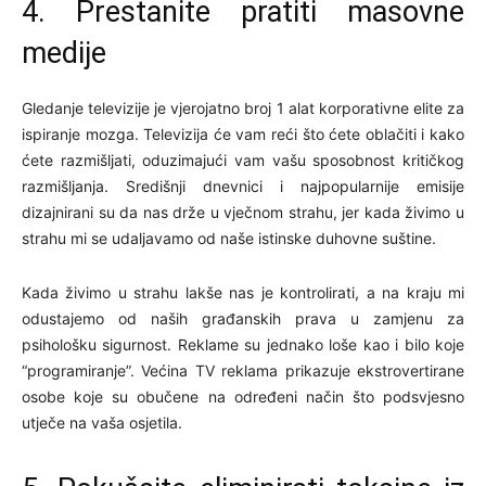
4. Prestanite pratiti masovne
medije
Gledanje televizije je vjerojatno broj 1 alat korporativne elite za
ispiranje mozga. Televizija će vam reći što ćete oblačiti i kako
ćete razmišljati, oduzimajući vam vašu sposobnost kritičkog
razmišljanja. Središnji dnevnici i najpopularnije emisije
dizajnirani su da nas drže u vječnom strahu, jer kada živimo u
strahu mi se udaljavamo od naše istinske duhovne suštine.
Kada živimo u strahu lakše nas je kontrolirati, a na kraju mi
odustajemo od naših građanskih prava u zamjenu za
psihološku sigurnost. Reklame su jednako loše kao i bilo koje
“programiranje”. Većina TV reklama prikazuje ekstrovertirane
osobe koje su obučene na određeni način što podsvjesno
utječe na vaša osjetila.