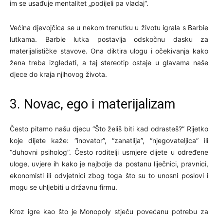
im se usađuje mentalitet „podijeli pa vladaj“.
Većina djevojčica se u nekom trenutku u životu igrala s Barbie
lutkama. Barbie lutka postavlja odskočnu dasku za
materijalističke stavove. Ona diktira ulogu i očekivanja kako
žena treba izgledati, a taj stereotip ostaje u glavama naše
djece do kraja njihovog života.
3. Novac, ego i materijalizam
Često pitamo našu djecu “Što želiš biti kad odrasteš?” Rijetko
koje dijete kaže: “inovator”, “zanatlija”, “njegovateljica” ili
“duhovni psiholog”. Često roditelji usmjere dijete u određene
uloge, uvjere ih kako je najbolje da postanu liječnici, pravnici,
ekonomisti ili odvjetnici zbog toga što su to unosni poslovi i
mogu se uhljebiti u državnu firmu.
Kroz igre kao što je Monopoly stječu povećanu potrebu za