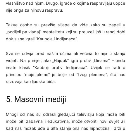
vlasništvo nad njom. Drugo, igrače o kojima raspravljaju uopće
nije briga za njihovu raspravu.
Takve osobe su previše slijepe da vide kako su zapeli u
„podijeli pa vladaj“ mentalitetu koji su preuzeli još u ranoj dobi
dok su se igrali “Kauboja i Indijanaca”.
Sve se odvija pred našim očima ali većina to nije u stanju
vidjeti. Na primjer, ako „Hajduk“ igra protiv „Dinama“ – onda
imate klasik “Kauboji protiv Indijanaca”. Uvijek se radi o
principu “moje pleme” je bolje od “tvog plemena”, što nas
razdvaja kao ljudska bića.
5. Masovni mediji
Mnogi od nas su odrasli gledajući televiziju koja može biti
može biti zabavna i edukativna, može otvoriti novi svijet ali
kad naš mozak uđe u alfa stanje ona nas hipnotizira i drži u