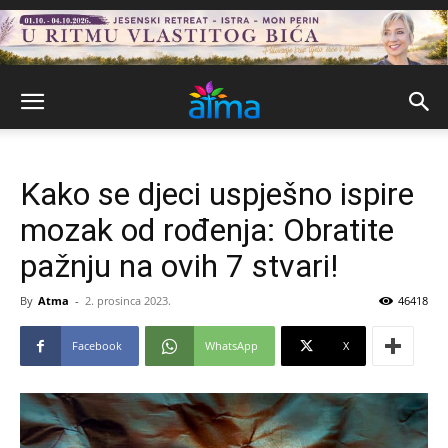
Kako se djeci uspješno ispire
mozak od rođenja: Obratite
pažnju na ovih 7 stvari!
By
Atma
-
2. prosinca 2023.
46418
Facebook
WhatsApp
X