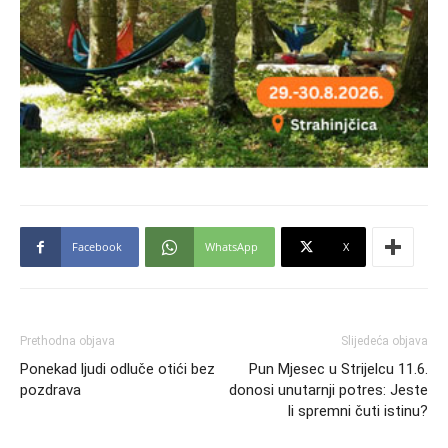
Facebook
WhatsApp
X
Prethodna objava
Slijedeća objava
Ponekad ljudi odluče otići bez
Pun Mjesec u Strijelcu 11.6.
pozdrava
donosi unutarnji potres: Jeste
li spremni čuti istinu?