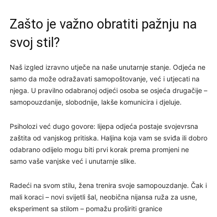
Zašto je važno obratiti pažnju na
svoj stil?
Naš izgled izravno utječe na naše unutarnje stanje. Odjeća ne
samo da može odražavati samopoštovanje, već i utjecati na
njega. U pravilno odabranoj odjeći osoba se osjeća drugačije –
samopouzdanije, slobodnije, lakše komunicira i djeluje.
Psiholozi već dugo govore: lijepa odjeća postaje svojevrsna
zaštita od vanjskog pritiska. Haljina koja vam se sviđa ili dobro
odabrano odijelo mogu biti prvi korak prema promjeni ne
samo vaše vanjske već i unutarnje slike.
Radeći na svom stilu, žena trenira svoje samopouzdanje. Čak i
mali koraci – novi svijetli šal, neobična nijansa ruža za usne,
eksperiment sa stilom – pomažu proširiti granice