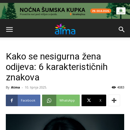
Kako se nesigurna žena
odijeva: 6 karakterističnih
znakova
By
Atma
-
10. lipnja 2025.
4083
Facebook
WhatsApp
X