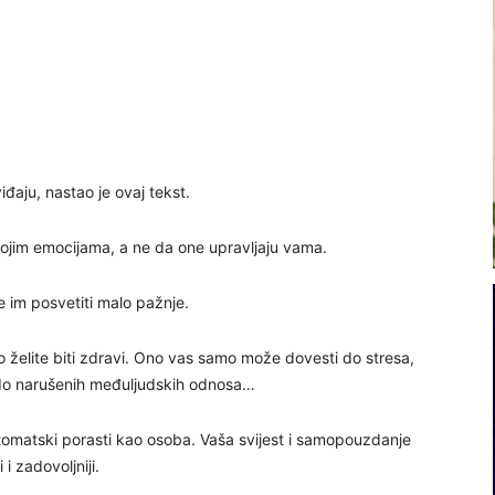
đaju, nastao je ovaj tekst.
vojim emocijama, a ne da one upravljaju vama.
te im posvetiti malo pažnje.
ko želite biti zdravi. Ono vas samo može dovesti do stresa,
i do narušenih međuljudskih odnosa…
tomatski porasti kao osoba. Vaša svijest i samopouzdanje
 i zadovoljniji.