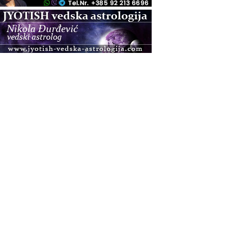
.08.
Pula
Access BARS®, otpusti stres
.08.
Pula
Access Energetski Facelift®
.08.
Zagreb
Pjesma srca / Zagreb
Online
Tečaj Višeg Vodstva, razvijanja intuicije i Akaša
zapisa
.08.
Online
Postanite Nositelj Vibracije Nove Zemlje
.08.
Visoko
Alemka Dauskardt – Jednodnevna radionica
sistemskih konstelacija
.08.
Zagreb
HOD PO ŽERAVICI – Seminar koji mijenja tijelo,