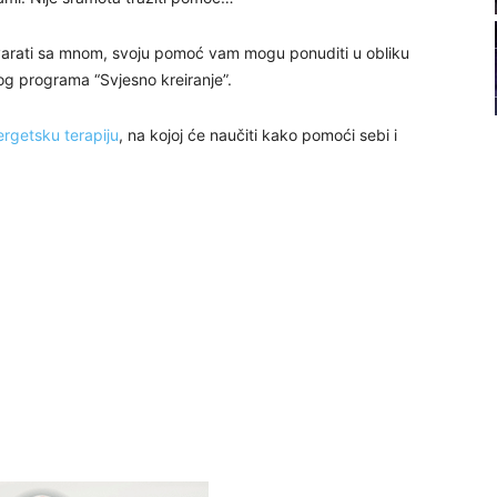
22
ovarati sa mnom, svoju pomoć vam mogu ponuditi u obliku
kog programa “Svjesno kreiranje”.
23
rgetsku terapiju
, na kojoj će naučiti kako pomoći sebi i
24
26
27
29