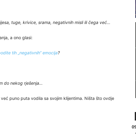
jesa, tuge, krivice, srama, negativnih misli ili čega već…
nja, a ono glasi:
odite tih „negativnih“ emocija
?
em do nekog rješenja…
ć puno puta vodila sa svojim klijentima. Ništa što ovdje
09