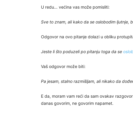
U redu… većina vas može pomisliti:
Sve to znam, ali kako da se oslobodim ljutnje, bi
Odgovor na ovo pitanje dolazi u obliku protupita
Jeste li što poduzeli po pitanju toga da se
oslob
Vaš odgovor može biti:
Pa jesam, stalno razmišljam, ali nikako da dođ
E da, moram vam reći da sam ovakav razgovor ve
danas govorim, ne govorim napamet.