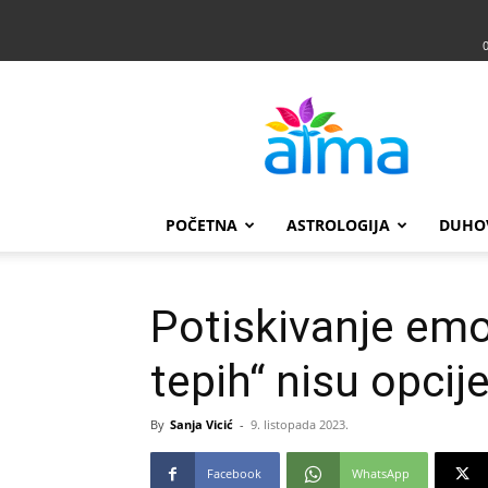
Atma
POČETNA
ASTROLOGIJA
DUHO
Potiskivanje emo
tepih“ nisu opcije
By
Sanja Vicić
-
9. listopada 2023.
Facebook
WhatsApp