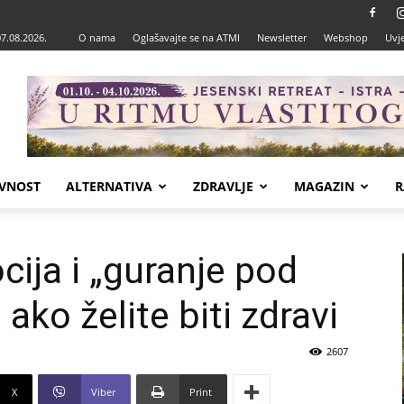
07.08.2026.
O nama
Oglašavajte se na ATMI
Newsletter
Webshop
Uvje
VNOST
ALTERNATIVA
ZDRAVLJE
MAGAZIN
R
cija i „guranje pod
 ako želite biti zdravi
2607
X
Viber
Print