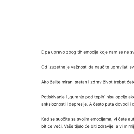
E pa upravo zbog tih emocija koje nam se ne svi
Od izuzetne je važnosti da naučite upravljati s
Ako želite miran, sretan i zdrav život trebat će
Potiskivanje i „guranje pod tepih“ nisu opcije a
anksioznosti i depresije. A često puta dovodi 
Kad se suočite sa svojim emocijama, vi ćete au
bit će veći. Vaše tijelo će biti zdravije, a vi mirniji