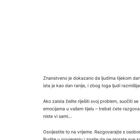
Znanstveno je dokazano da ljudima tijekom dan
ista je kao dan ranije, i zbog toga ljudi razmiš
Ako zaista želite riješiti svoj problem, suočiti
emocijama u vašem tijelu – trebat ćete razgova
niste vi sami…
Osvijestite to na vrijeme. Razgovarajte s osobo
Budite u povjerenju i znajte da ne morate sve s