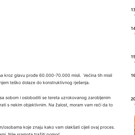
13
14
15
16
a kroz glavu prođe 60.000-70.000 misli. Većina tih misli
ljanjem teško dolaze do konstruktivnog rješenja.
 se sa sobom i osloboditi se tereta uzrokovanog zarobljenim
20
rati s nekim objektivnim. Na žalost, moram vam reći da to
21
m/osobama koje znaju kako vam olakšati cijeli ovaj proces.
ami. Nije sramota tražiti pomoć…