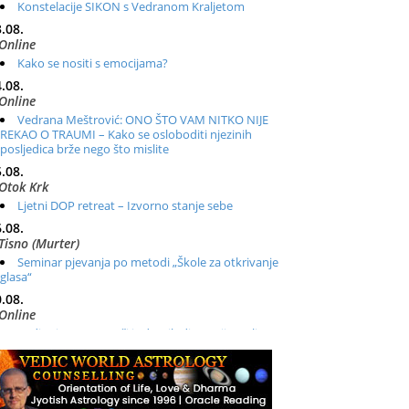
Konstelacije SIKON s Vedranom Kraljetom
.08.
Online
Kako se nositi s emocijama?
.08.
Online
Vedrana Meštrović: ONO ŠTO VAM NITKO NIJE
REKAO O TRAUMI – Kako se osloboditi njezinih
posljedica brže nego što mislite
.08.
Otok Krk
Ljetni DOP retreat – Izvorno stanje sebe
.08.
Tisno (Murter)
Seminar pjevanja po metodi „Škole za otkrivanje
glasa“
.08.
Online
Radionica: Pomagači iz drugih dimenzija Online –
otvoreno za sve
.08.
Zagreb+Online
Osnovni ThetaHealing® tečaj, Zagreb i Online