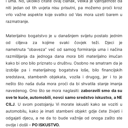
i uma. No, ukoliko čitate ovaj članak, velika je vjerojatnost da
niti jedan od tih uvjeta nisu prisutni, pa možemo proći kroz
vrlo važne aspekte koje svatko od Vas mora uzeti barem u
razmatranje.
Materijalno bogatstvo je u današnjem svijetu postalo jednim
od ciljeva za kojime svaki čovjek teži. Djeci je
nametnuta “obaveza” već od samog formiranja uma i načina
razmišljanja da jednoga dana
mora
biti materijalno imućan
kako bi ono bilo priznato u društvu. Osobno ne smatram da je
izobilje pa i materijalnog bogatstva loše, bilo financijskih
sredstava, stambenih objekata, vozila i drugog, jer i to je
nešto što naša duša mora proći da bi shvatila stanje imanja
navedenog. Ono što se mora naglasiti:
zaboravili smo da su
sve te kuće, automobili, novci samo sredstvo iskustva, a NE
CILJ
. U svom postojanju Vi morate iskusiti kako se voziti u
automobilu, kako je imati stambeni objekt gdje ćete živjeti i
odgajati djecu, a ne da to bude važnije od onoga zašto ste
ovdje i došli –
PO ISKUSTVO.