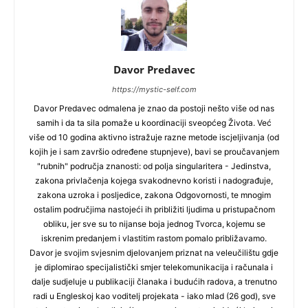
Davor Predavec
https://mystic-self.com
Davor Predavec odmalena je znao da postoji nešto više od nas
samih i da ta sila pomaže u koordinaciji sveopćeg Života. Već
više od 10 godina aktivno istražuje razne metode iscjeljivanja (od
kojih je i sam završio određene stupnjeve), bavi se proučavanjem
"rubnih" područja znanosti: od polja singularitera - Jedinstva,
zakona privlačenja kojega svakodnevno koristi i nadograđuje,
zakona uzroka i posljedice, zakona Odgovornosti, te mnogim
ostalim područjima nastojeći ih približiti ljudima u pristupačnom
obliku, jer sve su to nijanse boja jednog Tvorca, kojemu se
iskrenim predanjem i vlastitim rastom pomalo približavamo.
Davor je svojim svjesnim djelovanjem priznat na veleučilištu gdje
je diplomirao specijalistički smjer telekomunikacija i računala i
dalje sudjeluje u publikaciji članaka i budućih radova, a trenutno
radi u Engleskoj kao voditelj projekata - iako mlad (26 god), sve