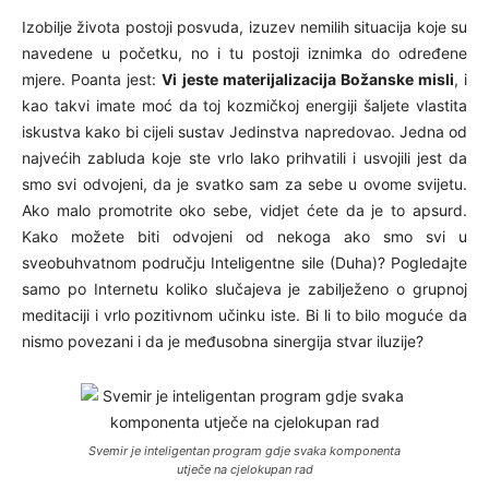
Izobilje života postoji posvuda, izuzev nemilih situacija koje su
navedene u početku, no i tu postoji iznimka do određene
mjere. Poanta jest:
Vi jeste materijalizacija Božanske misli
, i
kao takvi imate moć da toj kozmičkoj energiji šaljete vlastita
iskustva kako bi cijeli sustav Jedinstva napredovao. Jedna od
najvećih zabluda koje ste vrlo lako prihvatili i usvojili jest da
smo svi odvojeni, da je svatko sam za sebe u ovome svijetu.
Ako malo promotrite oko sebe, vidjet ćete da je to apsurd.
Kako možete biti odvojeni od nekoga ako smo svi u
sveobuhvatnom području Inteligentne sile (Duha)? Pogledajte
samo po Internetu koliko slučajeva je zabilježeno o grupnoj
meditaciji i vrlo pozitivnom učinku iste. Bi li to bilo moguće da
nismo povezani i da je međusobna sinergija stvar iluzije?
Svemir je inteligentan program gdje svaka komponenta
utječe na cjelokupan rad