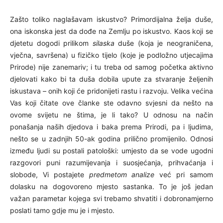
Zašto toliko naglašavam iskustvo? Primordijalna želja duše,
ona iskonska jest da dođe na Zemlju po iskustvo. Kaos koji se
djetetu dogodi prilikom
silaska
duše (koja je neograničena,
vječna, savršena) u fizičko tijelo (koje je podložno utjecajima
Prirode) nije zanemariv; i tu treba od samog početka aktivno
djelovati kako bi ta duša dobila upute za stvaranje željenih
iskustava – onih koji će pridonijeti rastu i razvoju. Velika većina
Vas koji čitate ove članke ste odavno svjesni da nešto na
ovome svijetu ne štima, je li tako? U odnosu na način
ponašanja naših djedova i baka prema Prirodi, pa i ljudima,
nešto se u zadnjih 50-ak godina prilično promijenilo. Odnosi
između ljudi su postali patološki: umjesto da se vode ugodni
razgovori puni razumijevanja i suosjećanja, prihvaćanja i
slobode, Vi postajete
predmetom analize
već pri samom
dolasku na dogovoreno mjesto sastanka. To je još jedan
važan parametar kojega svi trebamo shvatiti i dobronamjerno
poslati tamo gdje mu je i mjesto.