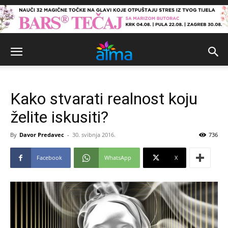
Kako stvarati realnost koju
želite iskusiti?
By
Davor Predavec
-
30. svibnja 2016.
736
Facebook
WhatsApp
X