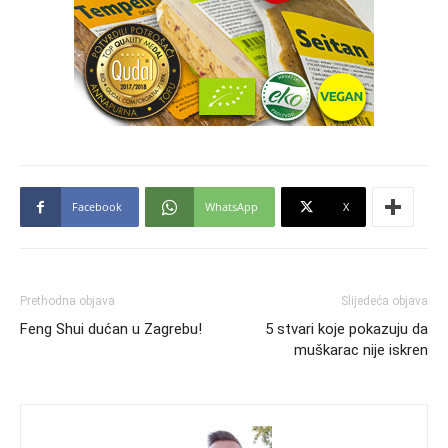
Facebook
WhatsApp
X
Prethodna objava
Slijedeća objava
Feng Shui dućan u Zagrebu!
5 stvari koje pokazuju da
muškarac nije iskren