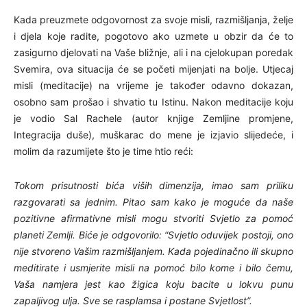
Kada preuzmete odgovornost za svoje misli, razmišljanja, želje
i djela koje radite, pogotovo ako uzmete u obzir da će to
zasigurno djelovati na Vaše bližnje, ali i na cjelokupan poredak
Svemira, ova situacija će se početi mijenjati na bolje. Utjecaj
misli (meditacije) na vrijeme je također odavno dokazan,
osobno sam prošao i shvatio tu Istinu. Nakon meditacije koju
je vodio Sal Rachele (autor knjige Zemljine promjene,
Integracija duše), muškarac do mene je izjavio slijedeće, i
molim da razumijete što je time htio reći:
Tokom prisutnosti bića viših dimenzija, imao sam priliku
razgovarati sa jednim. Pitao sam kako je moguće da naše
pozitivne afirmativne misli mogu stvoriti Svjetlo za pomoć
planeti Zemlji. Biće je odgovorilo: “Svjetlo oduvijek postoji, ono
nije stvoreno Vašim razmišljanjem. Kada pojedinačno ili skupno
meditirate i usmjerite misli na pomoć bilo kome i bilo čemu,
Vaša namjera jest kao žigica koju bacite u lokvu punu
zapaljivog ulja. Sve se rasplamsa i postane Svjetlost”.