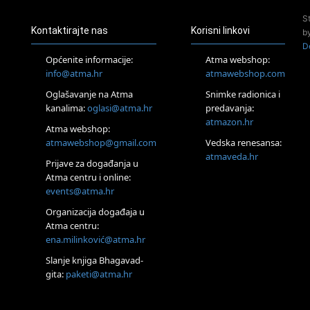
24.08.
S
Zagreb
Kontaktirajte nas
Korisni linkovi
b
Pjesma srca / Zagreb
D
Online
Općenite informacije:
Atma webshop:
Tečaj Višeg Vodstva, razvijanja intuicije i Akaša zapisa
info@atma.hr
atmawebshop.com
26.08.
Oglašavanje na Atma
Snimke radionica i
Online
kanalima:
oglasi@atma.hr
predavanja:
Postanite Nositelj Vibracije Nove Zemlje
atmazon.hr
27.08.
Atma webshop:
Visoko
atmawebshop@gmail.com
Vedska renesansa:
Alemka Dauskardt – Jednodnevna radionica sistemskih
atmaveda.hr
Prijave za događanja u
konstelacija
Atma centru i online:
29.08.
events@atma.hr
Zagreb
HOD PO ŽERAVICI – Seminar koji mijenja tijelo, duh i um
Organizacija događaja u
SoulFest – Festival glazbe, mudrosti i zajedništva
Atma centru:
30.08.
ena.milinković@atma.hr
Zagreb
Slanje knjiga Bhagavad-
Access BARS® edukacija otpusti stres
gita:
paketi@atma.hr
31.08.
Zagreb
Access Energetski Facelift®