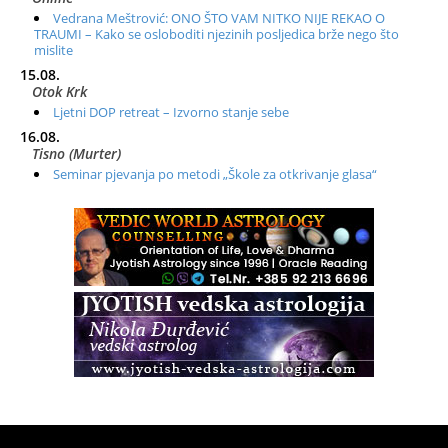
Vedrana Meštrović: ONO ŠTO VAM NITKO NIJE REKAO O
TRAUMI – Kako se osloboditi njezinih posljedica brže nego što
mislite
15.08.
Otok Krk
Ljetni DOP retreat – Izvorno stanje sebe
16.08.
Tisno (Murter)
Seminar pjevanja po metodi „Škole za otkrivanje glasa“
20.08.
Online
Radionica: Pomagači iz drugih dimenzija Online – otvoreno za
sve
21.08.
Zagreb+Online
Osnovni ThetaHealing® tečaj, Zagreb i Online
22.08.
Pula
Access BARS®, otpusti stres
23.08.
Pula
Access Energetski Facelift®