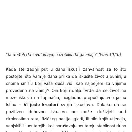
“Ja dođoh da život imaju, u izobilju da ga imaju” (Ivan 10,10)
Kada ste zadnji put u danu iskusili zahvalnost za to što
postojite, što Vam je dana prilika da iskusite život u punini, u
onome smislu koji Vaša duša vidi kao najboljem za vrijeme
provedeno na Zemlji? Oni koji i dalje tvrde da se život ne
može iskusiti na taj način, očigledno propuštaju vrlo jasnu
Istinu –
Vi
jeste kreatori
svojih iskustava. Dakako da se
pozitivno duhovno iskustvo ne može doživjeti pod
okolnostima rata, fizičkog nasilja, gladi, ili bilo kojih utjecaja,
vanjskih ili unutarnjih, koji narušavaju unutarnju stabilnost duha